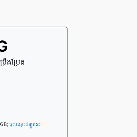
EG
រឹងប្រែង
0 GB;
ចុះឈ្មោះឥឡូវនេះ