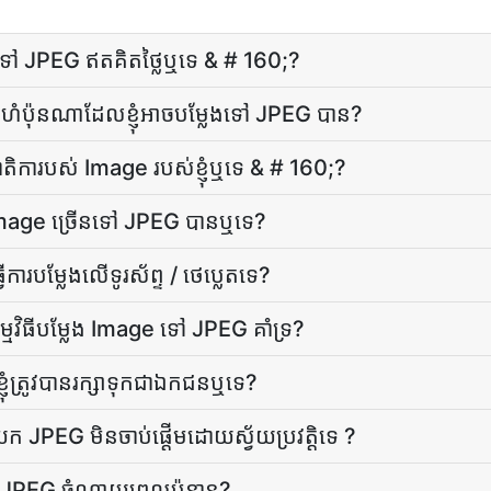
ge ទៅ JPEG ឥតគិតថ្លៃ​ឬ​ទេ & # 160;?
​ប៉ុនណា​ដែល​ខ្ញុំ​អាច​បម្លែង​ទៅ JPEG បាន​?
ដូរ​មាតិកា​របស់ Image របស់​ខ្ញុំ​ឬទេ & # 160;?
ារ Image ច្រើន​ទៅ JPEG បាន​ឬ​ទេ?
ារបម្លែងលើទូរស័ព្ទ / ថេប្លេតទេ?
​កម្មវិធី​បម្លែង Image ទៅ JPEG គាំទ្រ?
​ត្រូវ​បាន​រក្សា​ទុក​ជា​ឯកជន​ឬ​ទេ?
ាញយក JPEG មិន​ចាប់ផ្ដើម​ដោយ​ស្វ័យប្រវត្តិ​ទេ ?
ៅ JPEG ចំណាយពេល​ប៉ុន្មាន​?