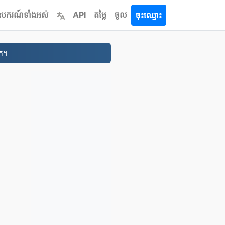
ឧបករណ៍ទាំងអស់
API
តម្លៃ
ចូល
ចុះឈ្មោះ
នក។