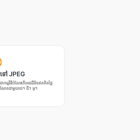
G
ទៅ JPEG
កម្មវិធីបំលែងភីអេជជីអិនឥតគិតថ្លៃ
ឺរណែតជាមួយជេ។ ជី។ អូ។