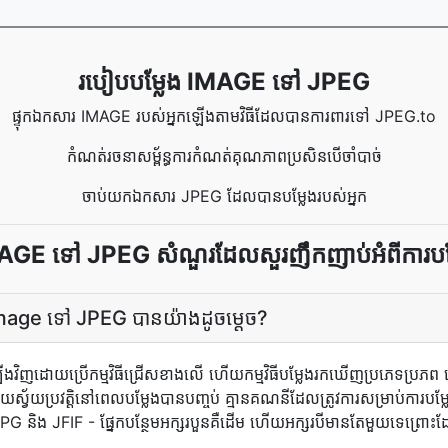
របៀប​បម្លែង IMAGE ទៅ JPEG
ផ្ទុក​ឯកសារ IMAGE របស់​អ្នក​ឡើង​តាម​វិធី​ដែល​បាន​ការពារ​ទៅ JPEG.to
កំណត់រចនាសម្ព័ន្ធការកំណត់គុណភាពប្រសិនបើចាំបាច់
ចាប់យក​ឯកសារ JPEG ដែល​បាន​បម្លែង​របស់​អ្នក
AGE ទៅ JPEG សំណួរដែលសួរញឹកញាប់អំពីការបម្
ារ Image ទៅ JPEG បាន​យ៉ាង​ដូចម្តេច?
ង​វិញ​ដោយ​ប្រើ​កម្មវិធី​ជ្រើស​ខាង​លើ ហើយ​កម្មវិធី​បម្លែង​រកឃើញ​ប្រភេទ​ប្រ
ប្រវត្តិ​នៅពេល​បម្លែង​បាន​បញ្ចប់​ គ្មាន​គណនី​ដែល​ត្រូវការ​សម្រាប់​ការ​បម
 JPG និង JFIF - ផ្នែក​បន្ថែម​អក្សរ​បួន​គឺ​ដើម ហើយ​អក្សរ​បី​មាន​តែ​មួយ​ទេ​ព្