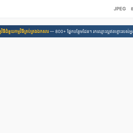
JPEG
មវិធី​ជំនួយ​កម្មវិធី​គ្រប់គ្រង​ឯកសារ
— 800+ ផ្នែកបន្ថែមដែន។ រកឈ្មោះល្អឥតខ្ចោះរបស់អ្