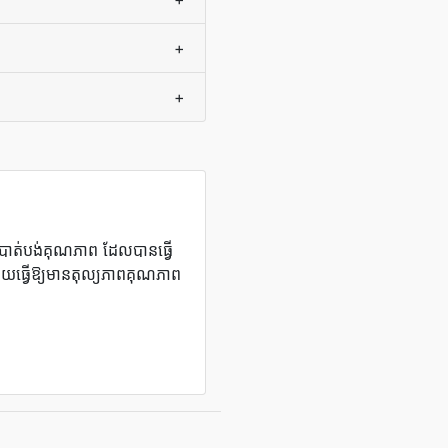
+
+
បាត់បង់​គុណភាព​ ដែល​បាន​ធ្វើ​
យ​ធ្វើ​ឱ្យ​មាន​តុល្យភាព​គុណភាព