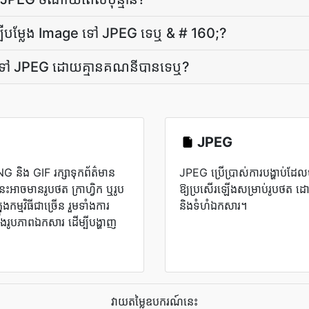
វិធី​ដើម្បី​បម្លែង Image ទៅ JPEG ទេ​ឬ & # 160;?
ge ទៅ JPEG ដោយ​គ្មាន​គណនី​បាន​ទេ​ឬ?
JPEG
 និង GIF រក្សាទុកព័ត៌មាន
JPEG ប្រើប្រាស់​ការបង្ហាប់​ដែល
ាចមានរូបថត ក្រាហ្វិក ឬរូប
ឱ្យ​ប្រសើរ​ឡើង​សម្រាប់​រូបថត ដោ
ុងកម្មវិធីជាច្រើន រួមទាំងការ
និង​ទំហំ​ឯកសារ។
ងរូបភាពឯកសារ ដើម្បីបង្ហាញ
វាយតម្លៃឧបករណ៍នេះ