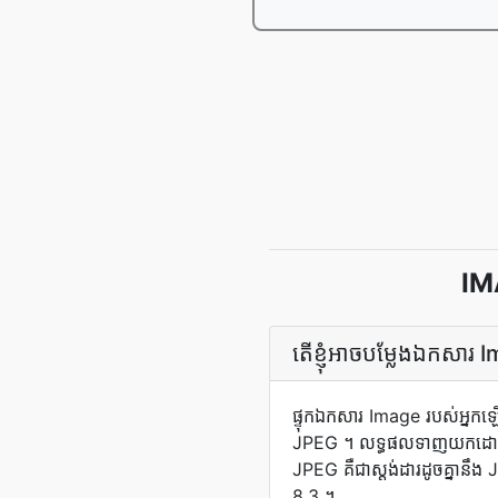
IM
តើ​ខ្ញុំ​អាច​បម្លែង​ឯកស
ផ្ទុក​ឯកសារ Image របស់អ្នក​ឡើ
JPEG ។ លទ្ធផល​ទាញយក​ដោយ​ស្វ័យ
JPEG គឺ​ជា​ស្តង់ដារ​ដូចគ្នា​នឹង
8.3 ។