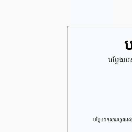
ប
បម្លែងរ
បម្លែងឯកសាររហូតដល់