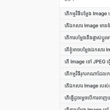
តើ​កម្មវិធី​បម្លែង Ima
តើ​ឯកសារ Image មាន​ទំហំ
តើ​ការ​បម្លែង​នឹង​ផ្លាស់ប្
តើ​ខ្ញុំ​អាច​បម្លែង​ឯកស
តើ Image ទៅ JPEG ធ្វើក
តើ​កម្មវិធី​រុករក​ណា​ដែល
តើ​ឯកសារ Image របស់​ខ្ញុំ
តើ​ធ្វើ​ដូចម្តេច​បើ​ការ​ទ
តើ​ការ​បម្លែង Image ទ