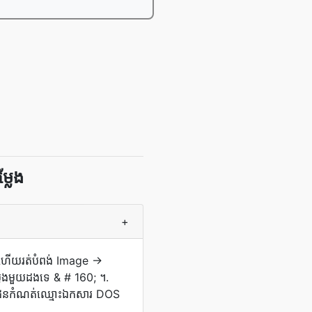
លែង
+
ភព ហើយ​រត់​បំពង់ Image →
្លែង​មួយ​ដង​ទេ & # 160; ។.
រោះ​ដែន​កំណត់​ឈ្មោះ​ឯកសារ DOS