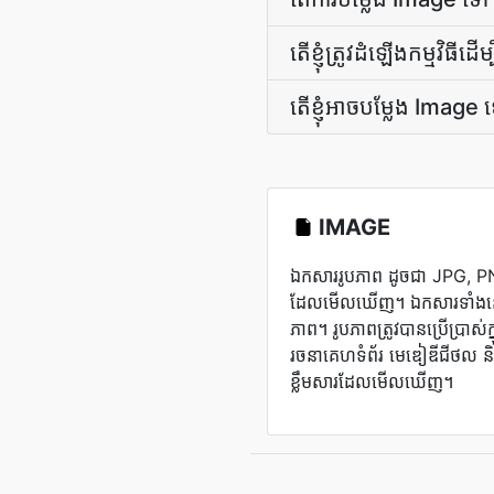
តើ​ខ្ញុំ​ត្រូវ​ដំឡើង​កម្ម
តើ​ខ្ញុំ​អាច​បម្លែង Ima
IMAGE
ឯកសាររូបភាព ដូចជា JPG, PNG
ដែលមើលឃើញ។ ឯកសារទាំងនេះអ
ភាព។ រូបភាពត្រូវបានប្រើប្រាស់ក្ន
រចនាគេហទំព័រ មេឌៀឌីជីថល និ
ខ្លឹមសារដែលមើលឃើញ។