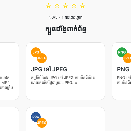
☆
☆
☆
☆
☆
1.0
/5 -
1
ការបោះឆ្នោត
ក្បួនដង្ហែពាក់ព័ន្ធ
JPG
PNG
JPEG
JPE
JPG ទៅ JPEG
PNG 
ដោយឥត
កម្មវិធីបំលែង JPG ទៅ JPEG តាមអ៊ីនធឺណិត
PNG ទៅជា
ាព MP4
ដោយឥតគិតថ្លៃជាមួយ JPEG.to
តាមអ៊ិនធ
ភាពត្រឹម
DOC
JPEG