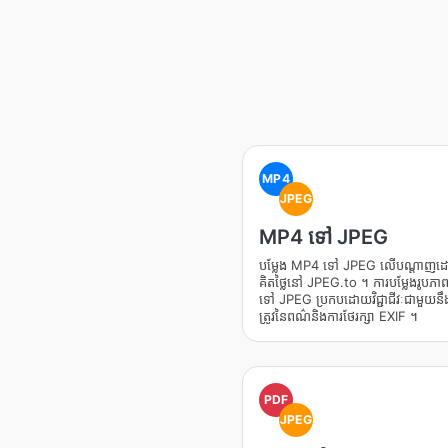
MP4
JPEG
MP4 ទៅ JPEG
បម្លែង MP4 ទៅ JPEG លើបណ្តាញ
គិតថ្លៃនៅ JPEG.to ។ ការបម្លែងរូបភ
ទៅ JPEG ប្រកបដោយវិជ្ជាជីវៈជាមួយនឹង
ត្រូវនៃពណ៌និងការថែរក្សា EXIF ។
PDF
JPEG