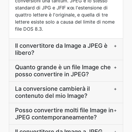
conversioni una tantum. JPEG è lo stesso
standard di JPG e JFIF και l'estensione di
quattro lettere è l'originale, e quella di tre
lettere esiste solo a causa del limite di nome
file DOS 8.3.
Il convertitore da Image a JPEG è
+
libero?
Quanto grande è un file Image che
+
posso convertire in JPEG?
La conversione cambierà il
+
contenuto del mio Image?
Posso convertire molti file Image in
+
JPEG contemporaneamente?
Il convertitore da Image a JPEG
+