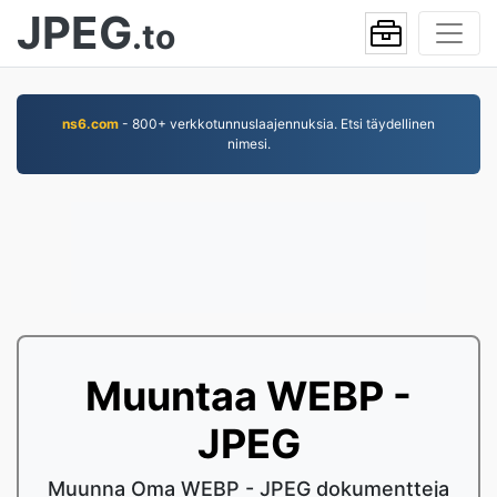
JPEG
.to
ns6.com
- 800+ verkkotunnuslaajennuksia. Etsi täydellinen
nimesi.
Muuntaa WEBP -
JPEG
Muunna Oma WEBP - JPEG dokumentteja