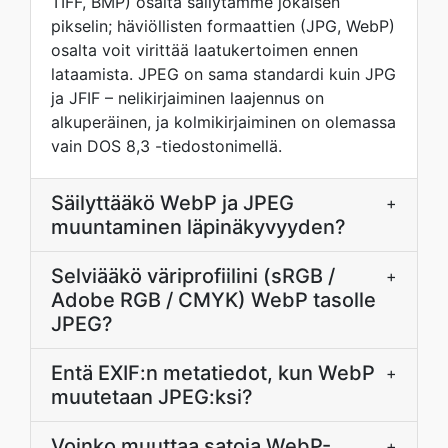
TIFF, BMP) osalta säilytämme jokaisen
pikselin; häviöllisten formaattien (JPG, WebP)
osalta voit virittää laatukertoimen ennen
lataamista. JPEG on sama standardi kuin JPG
ja JFIF – nelikirjaiminen laajennus on
alkuperäinen, ja kolmikirjaiminen on olemassa
vain DOS 8,3 -tiedostonimellä.
Säilyttääkö WebP ja JPEG
+
muuntaminen läpinäkyvyyden?
Selviääkö väriprofiilini (sRGB /
+
Adobe RGB / CMYK) WebP tasolle
JPEG?
Entä EXIF:n metatiedot, kun WebP
+
muutetaan JPEG:ksi?
Voinko muuttaa satoja WebP-
+