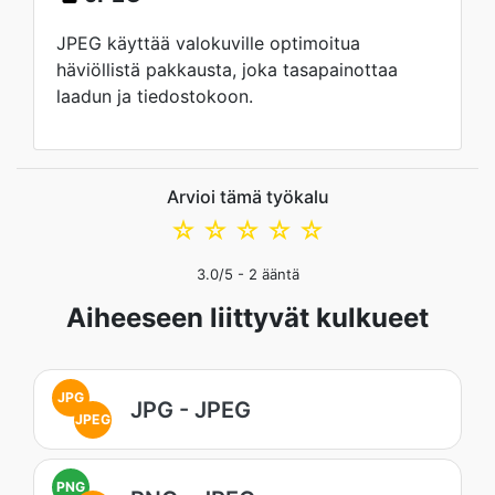
JPEG käyttää valokuville optimoitua
häviöllistä pakkausta, joka tasapainottaa
laadun ja tiedostokoon.
Arvioi tämä työkalu
☆
☆
☆
☆
☆
3.0
/5 -
2
ääntä
Aiheeseen liittyvät kulkueet
JPG
JPG - JPEG
JPEG
PNG