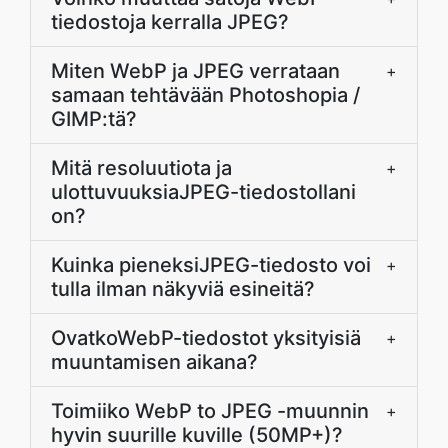
tiedostoja kerralla JPEG?
Miten WebP ja JPEG verrataan
+
samaan tehtävään Photoshopia /
GIMP:tä?
Mitä resoluutiota ja
+
ulottuvuuksiaJPEG-tiedostollani
on?
Kuinka pieneksiJPEG-tiedosto voi
+
tulla ilman näkyviä esineitä?
OvatkoWebP-tiedostot yksityisiä
+
muuntamisen aikana?
Toimiiko WebP to JPEG -muunnin
+
hyvin suurille kuville (50MP+)?