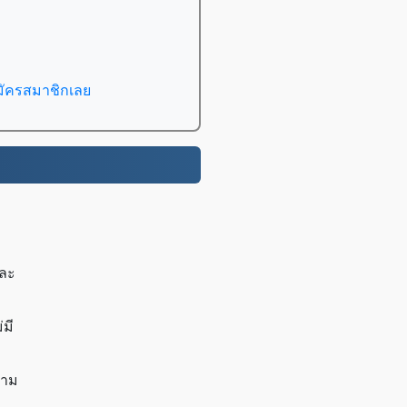
มัครสมาชิกเลย
และ
มี
วาม