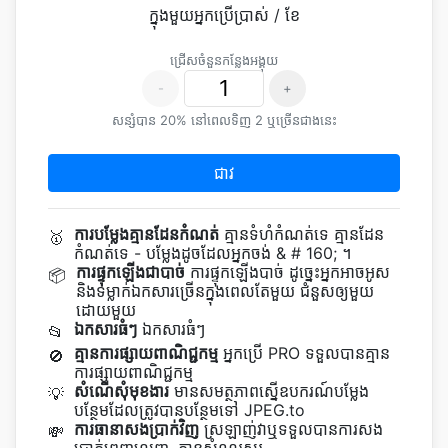
ក្នុងមួយអ្នកប្រើប្រាស់ / ខែ
ជ្រើស​ចំនួន​កន្លែង​អង្គុយ
-
+
សន្សំបាន 20% នៅពេលទិញ 2 ឬច្រើនជាងនេះ
ជាវ
ការបម្លែងគ្មានដែនកំណត់
គ្មាន​ទំហំ​កំណត់​ទេ គ្មាន​ដែន​
🥇
កំណត់​ទេ - បម្លែង​ដូច​ដែល​អ្នក​ចង់ & # 160; ។
ការផ្ទុកឡើងជាបាច់
ការ​ផ្ទុក​ឡើង​បាច់ ដូច្នេះ​អ្នក​អាច​អូស
📦
និង​ទម្លាក់​ឯកសារ​ច្រើន​ក្នុង​ពេល​តែ​មួយ ជំនួស​ឲ្យ​មួយ​
ដោយ​មួយ
ឯកសារធំៗ
ឯកសារធំៗ
📂
គ្មានការផ្សាយពាណិជ្ជកម្ម
អ្នកប្រើ PRO ទទួលបានគ្មាន
🚫
ការផ្សាយពាណិជ្ជកម្ម
សំណើសុំមុខងារ
មាន​សមត្ថភាព​ស្នើ​ឧបករណ៍​បម្លែង​
💡
បន្ថែម​ដែល​ត្រូវ​បាន​បន្ថែម​ទៅ JPEG.to
ការធានាសងប្រាក់វិញ
ស្រឡាញ់វាឬទទួលបានការសង
💸