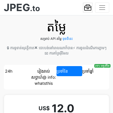
JPEG
.to
តម្លៃ
សម្រាប់ API តម្លៃ
ចុច​ទីនេះ
🔒 ការ​ទូទាត់​សុវត្ថិភាព
❌ បោះបង់​នៅពេលណាក៏បាន
⚡ ការ​ចូល​ដំណើរការ​ភ្លាមៗ
📧 ការ​គាំទ្រ​អ៊ីមែល
25% បញ្ចុះតំលៃ
24h
រៀងរាល់​
ប្រចាំខែ
ប្រចាំឆ្នាំ
សប្ដាហ៍@ info:
whatsthis
12.0
US$