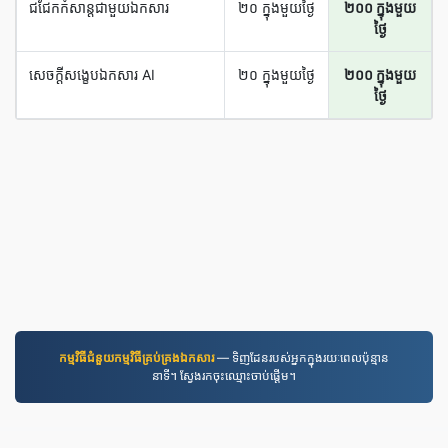
ជជែក​កំសាន្ត​ជាមួយ​ឯកសារ
២០ ក្នុង​មួយ​ថ្ងៃ
២០០ ក្នុង​មួយ​
ថ្ងៃ
សេចក្ដី​សង្ខេប​ឯកសារ AI
២០ ក្នុង​មួយ​ថ្ងៃ
២០០ ក្នុង​មួយ​
ថ្ងៃ
កម្មវិធី​ជំនួយ​កម្មវិធី​គ្រប់គ្រង​ឯកសារ
— ទិញដែនរបស់អ្នកក្នុងរយៈពេលប៉ុន្មាន
នាទី។ ស្វែងរកចុះឈ្មោះចាប់ផ្តើម។