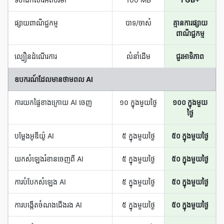
ផ្សាយ​ពាណិជ្ជកម្ម
បាទ/ចាស៎
គ្មានការផ្សាយ
ពាណិជ្ជកម្ម
ល្បឿន​ដំណើរការ
លំនាំដើម
ជួរអាទិភាព
ឧបករណ៍​ដែល​មាន​ថាមពល AI
ការ​យក​ផ្ទៃ​ខាង​ក្រោយ AI ចេញ
១០ ក្នុង​មួយ​ថ្ងៃ
១០០ ក្នុង​មួយ​
ថ្ងៃ
បម្លែង​អូឌីយ៉ូ AI
៥ ក្នុង​មួយ​ថ្ងៃ
៥០ ក្នុង​មួយ​ថ្ងៃ
យក​សំឡេង​រំខាន​ចេញ​ពី AI
៥ ក្នុង​មួយ​ថ្ងៃ
៥០ ក្នុង​មួយ​ថ្ងៃ
ការ​បំបែក​សំឡេង AI
៥ ក្នុង​មួយ​ថ្ងៃ
៥០ ក្នុង​មួយ​ថ្ងៃ
ការ​បង្កើត​ចំណង​ជើង​រង AI
៥ ក្នុង​មួយ​ថ្ងៃ
៥០ ក្នុង​មួយ​ថ្ងៃ