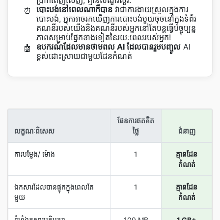
ប្រាក់ពេញលេញ, គ្មានសំណួរសួរ.
បោះបង់​នៅពេលណាក៏បាន
វាជាការងាយស្រួលក្នុងការ
⏰
បោះបង់, អ្នកអាចរកឃើញការបោះបង់មួយចុចនៅក្នុងទំព័រ
គណនីរបស់យើងនិងគណនីរបស់អ្នកនៅតែបន្តធ្វើបច្ចុប្បន្ន
ភាពសម្រាប់ផ្នែកខាងទៀតនៃរយៈពេលរបស់អ្នក!
ឧបករណ៍​ដែល​មាន​ថាមពល AI ដែល​បាន​រួមបញ្ចូល
AI
🤖
ខ្ពស់​ដោះស្រាយ​ជាមួយ​ដែន​កំណត់
ផែនការ​ឥត​គិត​
លក្ខណៈ​ពិសេស
ថ្លៃ
ជំនាញ
ការ​បម្លែង/ ម៉ោង
1
គ្មានដែន
កំណត់
ឯកសារ​ដែល​បាន​ផ្ទុក​ក្នុង​ពេល​តែ​
1
គ្មានដែន
មួយ
កំណត់
ទំហំ​ឯកសារ​អតិបរមា
100 MB
1 GB+