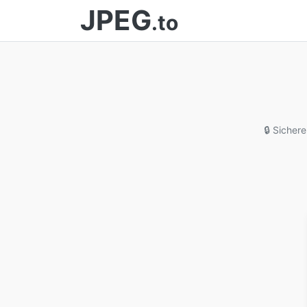
JPEG
.to
🔒 Sicher