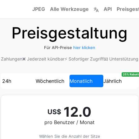
JPEG
Alle Werkzeuge
API
Preisges
Preisgestaltung
Für API-Preise
hier klicken
e Zahlungen
❌ Jederzeit kündbar
⚡ Sofortiger Zugriff
📧 Unterstützung 
25% Rabatt
24h
Wöchentlich
Monatlich
Jährlich
12.0
US$
pro Benutzer / Monat
Wählen Sie die Anzahl der Sitze