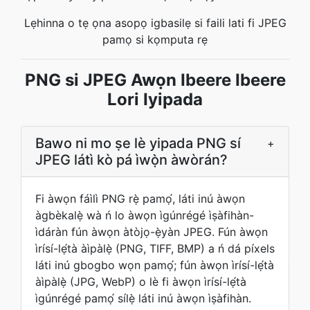
Lẹhinna o tẹ ọna asopọ igbasilẹ si faili lati fi JPEG
pamọ si kọmputa rẹ
PNG si JPEG Awọn Ibeere Ibeere
Lori Iyipada
Bawo ni mo ṣe lè yipada PNG sí
+
JPEG látì kò pá ìwọ̀n àwòrán?
Fi àwọn fáìlì PNG rẹ̀ pamọ́, láti inú àwọn
àgbèkalẹ̀ wà ń lo àwọn ìgúnrégé ìṣàfihàn-
ìdáràn fún àwọn àtòjọ-ẹ̀yàn JPEG. Fún àwọn
ìrísí-lẹ́tà àìpàlẹ̀ (PNG, TIFF, BMP) a ń dá píxels
láti inú gbogbo wọn pamọ́; fún àwọn ìrísí-lẹ́tà
àìpàlẹ̀ (JPG, WebP) o lè fi àwọn ìrísí-lẹ́tà
ìgúnrégé pamọ́ sílẹ̀ láti inú àwọn ìṣàfihàn.