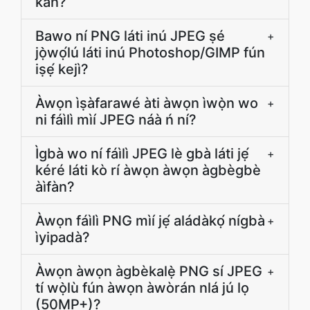
kan?
Bawo ní PNG láti inú JPEG ṣé
+
jọ̀wọ́lú láti inú Photoshop/GIMP fún
iṣẹ́ kejì?
Àwọn ìṣàfarawé àti àwọn ìwọ̀n wo
+
ni fáìlì mìí JPEG náà ń ní?
Ìgbà wo ní fáìlì JPEG lè gbà láti jẹ́
+
kéré láti kò rí àwọn àwọn àgbègbè
àìfàn?
Àwọn fáìlì PNG mìí jẹ́ aládàkọ́ nígbà
+
ìyipadà?
Àwọn àwọn àgbèkalẹ̀ PNG sí JPEG
+
tí wọ̀lù fún àwọn àwòrán nlá jú lọ
(50MP+)?