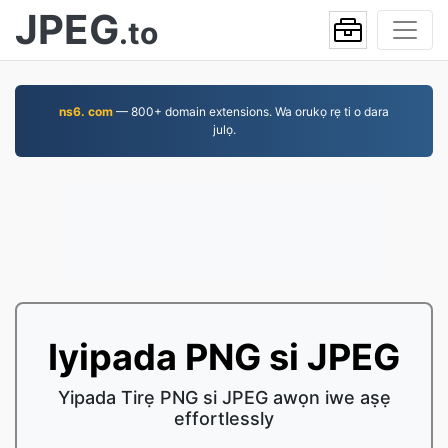
JPEG
.to
ns6. com
— 800+ domain extensions. Wa orukọ rẹ ti o dara
julọ.
Iyipada PNG si JPEG
Yipada Tirẹ PNG si JPEG awọn iwe aṣẹ
effortlessly