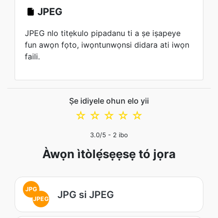
JPEG
JPEG nlo titẹkulo pipadanu ti a ṣe iṣapeye
fun awọn fọto, iwọntunwọnsi didara ati iwọn
faili.
Ṣe idiyele ohun elo yii
☆
☆
☆
☆
☆
3.0
/5 -
2
ibo
Àwọn ìtòlẹ́sẹẹsẹ tó jọra
JPG
JPG si JPEG
JPEG