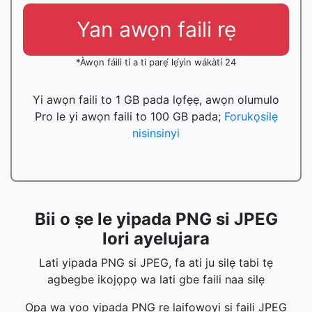
Yan awọn faili rẹ
*Àwọn fáìlì tí a ti parẹ́ lẹ́yìn wákàtí 24
Yi awọn faili to 1 GB pada lọfẹẹ, awọn olumulo
Pro le yi awọn faili to 100 GB pada;
Forukọsilẹ
nisinsinyi
Bii o ṣe le yipada PNG si JPEG
lori ayelujara
Lati yipada PNG si JPEG, fa ati ju silẹ tabi tẹ
agbegbe ikojọpọ wa lati gbe faili naa silẹ
Ọpa wa yoo yipada PNG rẹ laifọwọyi si faili JPEG