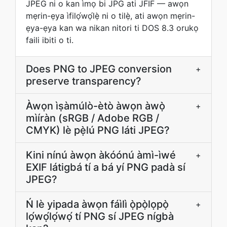
JPEG ni o kan ìmọ bi JPG ati JFIF — awọn
mẹrin-ẹya ìfilọ́wọ́lẹ̀ ni o tilẹ̀, ati awọn mẹrin-
ẹya-ẹya kan wa nikan nitori ti DOS 8.3 orukọ
faili ibiti o ti.
Does PNG to JPEG conversion
+
preserve transparency?
Àwọn ìṣàmúlò-ètò àwọn àwọ̀
+
mìíràn (sRGB / Adobe RGB /
CMYK) lè pẹ̀lú PNG láti JPEG?
Kini nínú àwọn àkóónú àmì-ìwé
+
EXIF látigbá tí a bá yí PNG padà sí
JPEG?
Ń lè yipada àwọn fáìlì ọ̀pọ̀lọpọ̀
+
lọ́wọ́lọ́wọ́ tí PNG sí JPEG nígbà