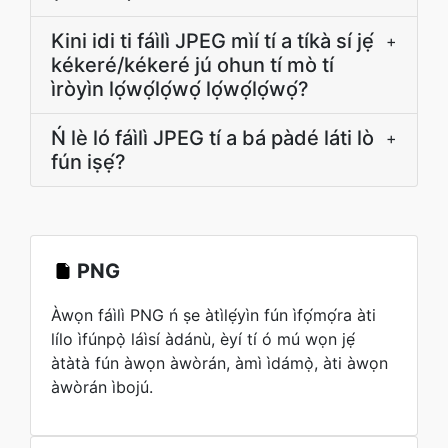
Kini idi ti fáìlì JPEG mìí tí a tíkà sí jẹ́
+
kékeré/kékeré jú ohun tí mò tí
ìròyìn lọ́wọ́lọ́wọ́ lọ́wọ́lọ́wọ́?
Ń lè ló fáìlì JPEG tí a bá pàdé láti lò
+
fún iṣẹ́?
PNG
Àwọn fáìlì PNG ń ṣe àtìlẹ́yìn fún ìfọ́mọ́ra àti
lílo ìfúnpọ̀ láìsí àdánù, èyí tí ó mú wọn jẹ́
àtàtà fún àwọn àwòrán, àmì ìdámọ̀, àti àwọn
àwòrán ìbojú.