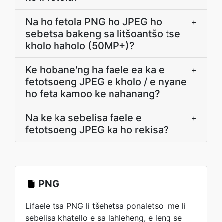
Na ho fetola PNG ho JPEG ho
+
sebetsa bakeng sa litšoantšo tse
kholo haholo (50MP+)?
Ke hobane'ng ha faele ea ka e
+
fetotsoeng JPEG e kholo / e nyane
ho feta kamoo ke nahanang?
Na ke ka sebelisa faele e
+
fetotsoeng JPEG ka ho rekisa?
PNG
Lifaele tsa PNG li tšehetsa ponaletso 'me li
sebelisa khatello e sa lahleheng, e leng se