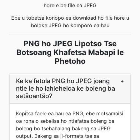
hore e be file ea JPEG
Ebe u tobetsa konopo ea download ho file hore u
boloke JPEG ho komporo ea hau
PNG ho JPEG Lipotso Tse
Botsoang Khafetsa Mabapi le
Phetoho
Ke ka fetola PNG ho JPEG joang
+
ntle le ho lahleheloa ke boleng ba
setšoantšo?
Kopitsa faele ea hau ea PNG, ebe motsamaisi
oa rona o sebelisa ho ntlafatsa boleng ba
boleng bo tsebahalang bakeng sa JPEG
output. Bakeng sa li-formats tse sa