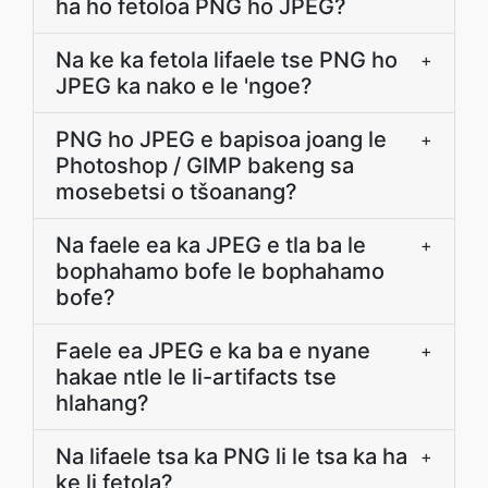
ha ho fetoloa PNG ho JPEG?
Na ke ka fetola lifaele tse PNG ho
+
JPEG ka nako e le 'ngoe?
PNG ho JPEG e bapisoa joang le
+
Photoshop / GIMP bakeng sa
mosebetsi o tšoanang?
Na faele ea ka JPEG e tla ba le
+
bophahamo bofe le bophahamo
bofe?
Faele ea JPEG e ka ba e nyane
+
hakae ntle le li-artifacts tse
hlahang?
Na lifaele tsa ka PNG li le tsa ka ha
+
ke li fetola?