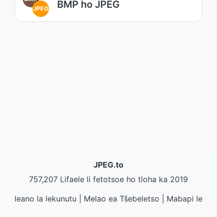
BMP ho JPEG
JPEG
JPEG.to
757,207 Lifaele li fetotsoe ho tloha ka 2019
leano la lekunutu
|
Melao ea Tšebeletso
|
Mabapi le
rona
|
Iteanye le rona
|
API
|
Litšoantšo
|
kenya