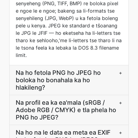
senyeheng (PNG, TIFF, BMP) re boloka pixel
e ngoe le e ngoe; bakeng sa li-formats tse
senyehileng (JPG, WebP) u ka fetola boleng
pele u kenya. JPEG ke standard e tšoanang
le JPG le JFIF — ho eketseha ha li-letters tse
tharo ke sehlooho,'me li-letters tse tharo li na
le tsona feela ka lebaka la DOS 8.3 filename
limit.
Na ho fetola PNG ho JPEG ho
+
boloka ho bonahala ka ho
hlakileng?
Na profil ea ka ea'mala (sRGB /
+
Adobe RGB / CMYK) e tla phela ho
PNG ho JPEG?
Na ho na le data ea meta ea EXIF
+