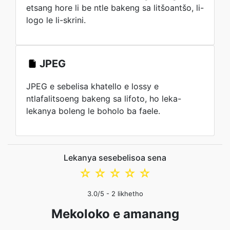
etsang hore li be ntle bakeng sa litšoantšo, li-
logo le li-skrini.
JPEG
JPEG e sebelisa khatello e lossy e
ntlafalitsoeng bakeng sa lifoto, ho leka-
lekanya boleng le boholo ba faele.
Lekanya sesebelisoa sena
☆
☆
☆
☆
☆
3.0
/5 -
2
likhetho
Mekoloko e amanang