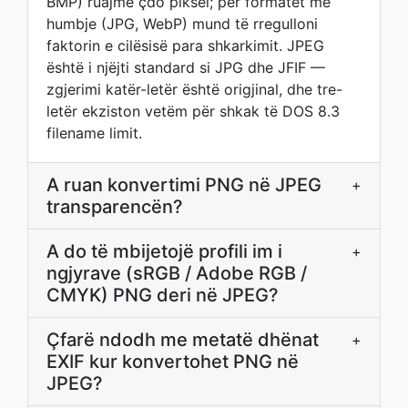
BMP) ruajmë çdo piksel; për formatet me
humbje (JPG, WebP) mund të rregulloni
faktorin e cilësisë para shkarkimit. JPEG
është i njëjti standard si JPG dhe JFIF —
zgjerimi katër-letër është origjinal, dhe tre-
letër ekziston vetëm për shkak të DOS 8.3
filename limit.
A ruan konvertimi PNG në JPEG
+
transparencën?
A do të mbijetojë profili im i
+
ngjyrave (sRGB / Adobe RGB /
CMYK) PNG deri në JPEG?
Çfarë ndodh me metatë dhënat
+
EXIF kur konvertohet PNG në
JPEG?