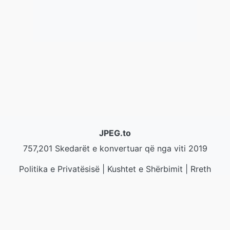
JPEG.to
757,201 Skedarët e konvertuar që nga viti 2019
Politika e Privatësisë
|
Kushtet e Shërbimit
|
Rreth
nesh
|
Na Kontaktoni
|
API
|
Shembuj
|
Instalo
aplikimin
© 2026 JPEG.to
|
VPS.org
LLC | Prodhuar nga
nadermx