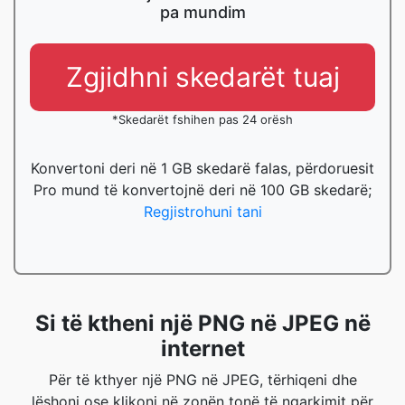
pa mundim
Zgjidhni skedarët tuaj
*Skedarët fshihen pas 24 orësh
Konvertoni deri në 1 GB skedarë falas, përdoruesit
Pro mund të konvertojnë deri në 100 GB skedarë;
Regjistrohuni tani
Si të ktheni një PNG në JPEG në
internet
Për të kthyer një PNG në JPEG, tërhiqeni dhe
lëshoni ose klikoni në zonën tonë të ngarkimit për