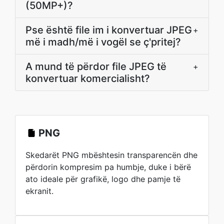
(50MP+)?
Pse është file im i konvertuar JPEG
+
më i madh/më i vogël se ç'pritej?
A mund të përdor file JPEG të
+
konvertuar komercialisht?
PNG
Skedarët PNG mbështesin transparencën dhe
përdorin kompresim pa humbje, duke i bërë
ato ideale për grafikë, logo dhe pamje të
ekranit.