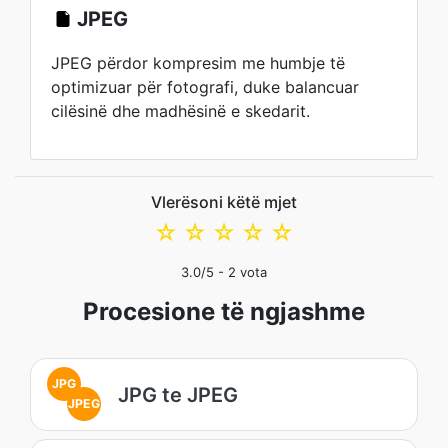
JPEG
JPEG përdor kompresim me humbje të
optimizuar për fotografi, duke balancuar
cilësinë dhe madhësinë e skedarit.
Vlerësoni këtë mjet
☆
☆
☆
☆
☆
3.0
/5 -
2
vota
Procesione të ngjashme
JPG
JPG te JPEG
JPEG