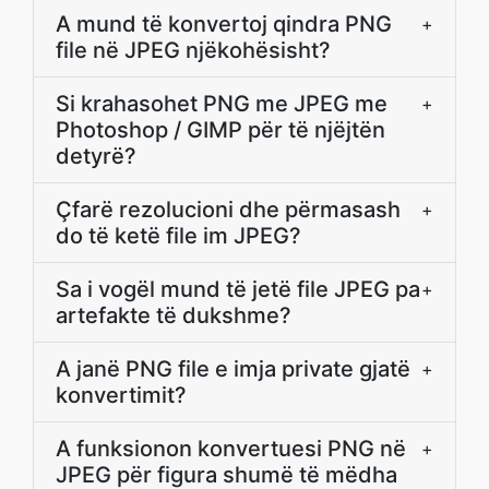
A mund të konvertoj qindra PNG
+
file në JPEG njëkohësisht?
Si krahasohet PNG me JPEG me
+
Photoshop / GIMP për të njëjtën
detyrë?
Çfarë rezolucioni dhe përmasash
+
do të ketë file im JPEG?
Sa i vogël mund të jetë file JPEG pa
+
artefakte të dukshme?
A janë PNG file e imja private gjatë
+
konvertimit?
A funksionon konvertuesi PNG në
+
JPEG për figura shumë të mëdha