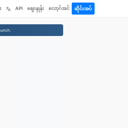
း
API
ဈေးနှုန်း
လော့ဂ်အင်
ဆိုင်းအပ်
aunch.