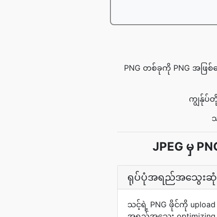
PNG တစ်ခုကို PNG အဖြစ်ပြော
ကျွန်ုပ
သ
JPEG မှ PNG
ရုပ်ပုံအရည်အသွေးဆုံး
သင့်ရဲ့ PNG ဖိုင်ကို uplo
အရည်အသွေး optimizing က