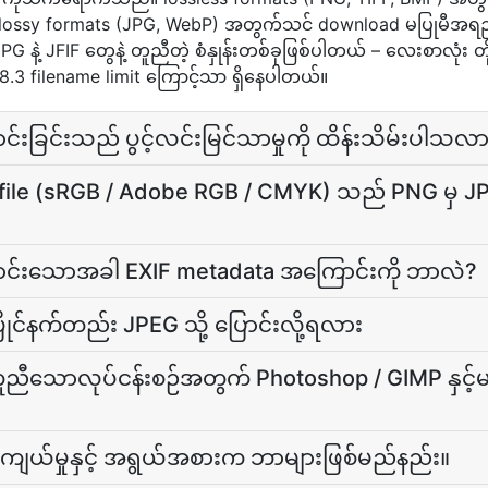
။ lossy formats (JPG, WebP) အတွက်သင် download မပြုမီအရ
 နဲ့ JFIF တွေနဲ့ တူညီတဲ့ စံနှုန်းတစ်ခုဖြစ်ပါတယ် – လေးစာလုံး တိုးချ
.3 filename limit ကြောင့်သာ ရှိနေပါတယ်။
ာင်းခြင်းသည် ပွင့်လင်းမြင်သာမှုကို ထိန်းသိမ်းပါသလ
ofile (sRGB / Adobe RGB / CMYK) သည် PNG မှ JPE
ြောင်းသောအခါ EXIF metadata အကြောင်းကို ဘာလဲ?
ြိုင်နက်တည်း JPEG သို့ ပြောင်းလို့ရလား
သောလုပ်ငန်းစဉ်အတွက် Photoshop / GIMP နှင့်မည်သိ
်းကျယ်မှုနှင့် အရွယ်အစားက ဘာများဖြစ်မည်နည်း။