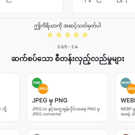
ဤကိရိယာကို အဆင့်သတ်မှတ်ပါ
☆
☆
☆
☆
☆
3.0
/5 -
2
မဲ
ဆက်စပ်သော စီတန်းလှည့်လည်မှုများ
PNG
WEBP
JPEG
JPE
JPEG မှ PNG
WEBP 
 သို့
JPEG.to နှင့်အတူအွန်လိုင်းအခမဲ့ PNG မှ
WEBP မှ 
JPEG converter
အခမဲ့ J