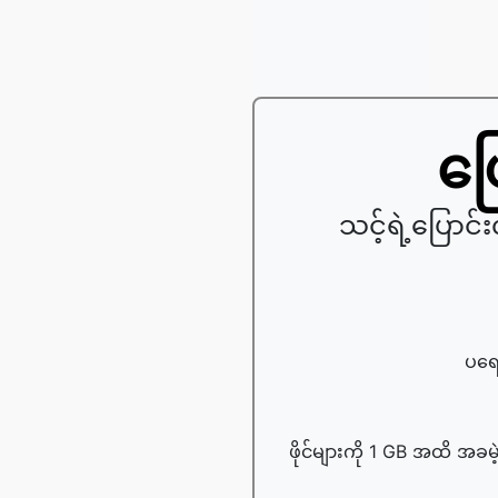
ပြ
သင့်ရဲ့ပြောင
ပရော
ဖိုင်များကို 1 GB အထိ အခမဲ