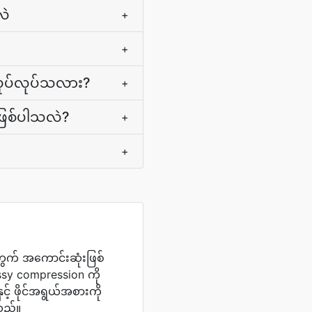
လဲ
+
+
အလုပ်လုပ်သလား?
+
င်ဖြစ်ပါသလဲ?
+
+
ွက် အကောင်းဆုံးဖြစ်
sy compression ကို
့် ဖိုင်အရွယ်အစားကို
သည်။