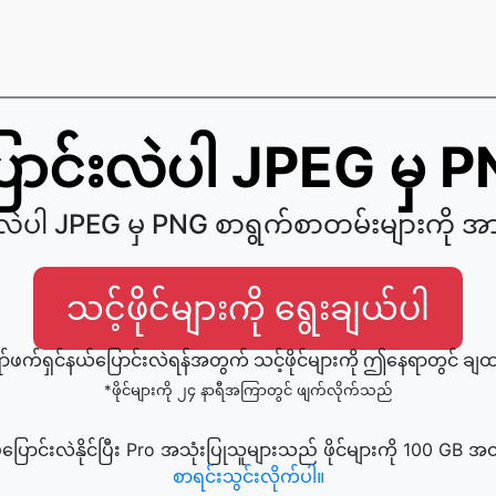
ောင်းလဲပါ JPEG မှ 
်းလဲပါ JPEG မှ PNG စာရွက်စာတမ်းများကို အာ
သင့်ဖိုင်များကို ရွေးချယ်ပါ
်ဖက်ရှင်နယ်ပြောင်းလဲရန်အတွက် သင့်ဖိုင်များကို ဤနေရာတွင် ချ
*ဖိုင်များကို ၂၄ နာရီအကြာတွင် ဖျက်လိုက်သည်
့ပြောင်းလဲနိုင်ပြီး Pro အသုံးပြုသူများသည် ဖိုင်များကို 100 GB အ
စာရင်းသွင်းလိုက်ပါ။