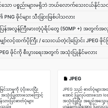
ိုင်သော ပစ္စည်းများမရှိဘဲ ဘယ်လောက်သေးငယ်နိုင်သ
ပ်၏ PNG ဖိုင်များ သီးခြားဖြစ်ပါသလား
းပြန်အလွန်ကြီးမားတဲ့ပုံရိပ်တွေ (50MP +) အတွက်
ှော်လင့်ထက်ပိုကြီး / သေးငယ်တဲ့ငါ့ပြောင်း JPEG ဖို
G ဖိုင်ကို စီးပွားရေးအတွက် အသုံးပြုနိုင်မလား
JPEG
င်သာမှုကို ပံ့ပိုးပေးပြီး
JPEG သည် ဓာတ်ပုံများအတ
ု အသုံးပြုထားသောကြောင့်
အောင် ပြုလုပ်ထားသော los
 ဖန်သားပြင်ဓာတ်ပုံများ
အသုံးပြုပြီး အရည်အသွေးနှင
စ်သည်။
ဟန်ချက်ညီအောင် ပြုလုပ်