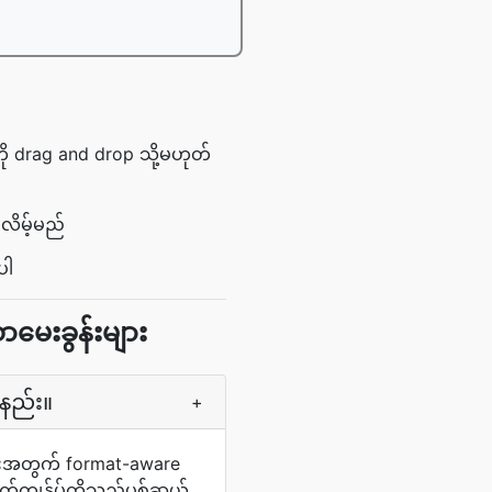
ကို drag and drop သို့မဟုတ်
လိမ့်မည်
ပါ
မေးခွန်းများ
်နည်း။
+
ုများအတွက် format-aware
ကျွန်ုပ်တို့သည်ပစ်ဆယ်