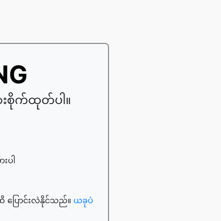
PNG
းစိုက်ထုတ်ပါ။
ထားပါ
ထိ ပြောင်းလဲနိုင်သည်။
ယခုပဲ