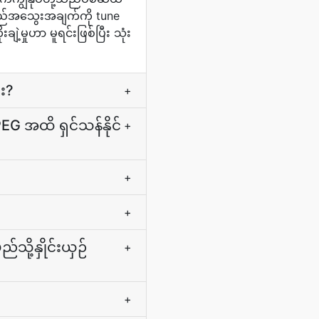
ည်အသွေးအချက်ကို tune
ဲ့မှုဟာ မူရင်းဖြစ်ပြီး သုံး
ား?
+
G အထိ ရှင်သန်နိုင်
+
+
+
ု့နှိုင်းယှဉ်
+
+