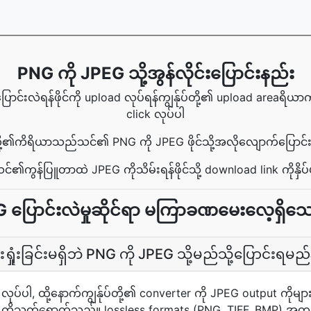
PNG ကို JPEG သို့အွန်လိုင်းပြောင်းနည်း
င်းလဲရန်ဖိုင်ကို upload လုပ်ရန်ကျွန်ုပ်တို့၏ upload areaရိယာ
click လုပ်ပါ
်တို့၏ကိရိယာသည်သင်၏ PNG ကို JPEG ဖိုင်သို့အလိုလျောက်ပြောင်း
င်၏ကွန်ပြူတာထဲ JPEG ကိုသိမ်းရန်ဖိုင်သို့ download link ကိုနှိပ်
 ပြောင်းလဲမှုဆိုင်ရာ မကြာခဏမေးလေ့ရှိသော
ရှုံးခြင်းမရှိဘဲ PNG ကို JPEG သို့မည်သို့ပြောင်းရမည
ad လုပ်ပါ, ထို့နောက်ကျွန်ုပ်တို့၏ converter ကို JPEG output ကိ
ိုသက်ရောက်သည်။ lossless formats (PNG, TIFF, BMP) အတွက်