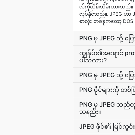
လ်ကိုထိန်းသိမ်းထားသည်
လုပ်နိုင်သည်။. JPEG ဟာ JPG
စာလုံး တစ်ခုကတော့ DOS 8
PNG မှ JPEG သို့ ပြေ
ကျွန်ုပ်၏အရောင် pr
ပါသလား?
PNG မှ JPEG သို့ ပ
PNG ဖိုင်များကို တစ်ပ
PNG မှ JPEG သည်တူညီ
သနည်း။
JPEG ဖိုင်၏ မြင်ကွင