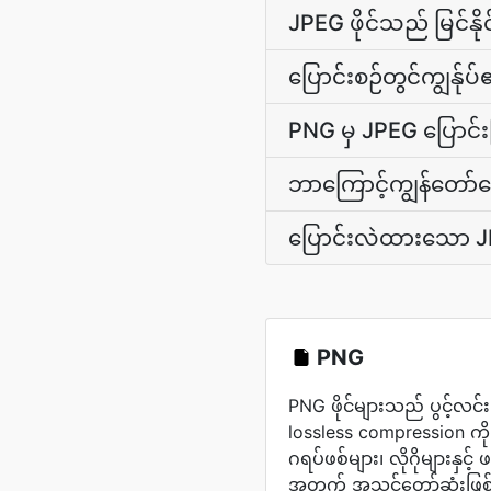
JPEG ဖိုင်သည် မြင်န
ပြောင်းစဉ်တွင်ကျွန်ု
PNG မှ JPEG ပြောင်
ဘာကြောင့်ကျွန်တော်မျ
ပြောင်းလဲထားသော JPE
PNG
PNG ဖိုင်များသည် ပွင့်လင်းမြ
lossless compression ကိ
ဂရပ်ဖစ်များ၊ လိုဂိုများနှင့်
အတွက် အသင့်တော်ဆုံးဖြ