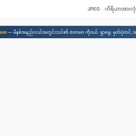
JPEG
ကိရိယာအားလုံ
com
— မိနစ်အနည်းငယ်အတွင်းသင်၏ domain ကိုဝယ်. ရှာဖွေ, မှတ်ပုံတင်, l