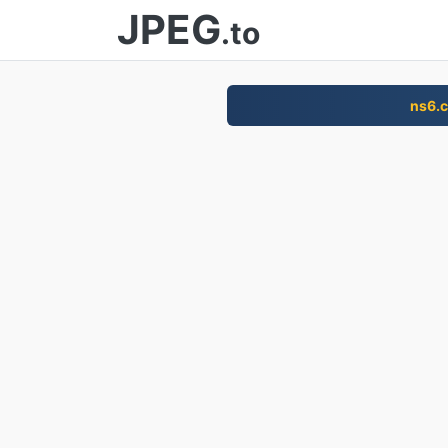
JPEG
.to
ns6.