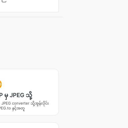
G
မှ JPEG သို့
JPEG converter သို့အွန်လိုင်း
PEG.to နှင့်အတူ