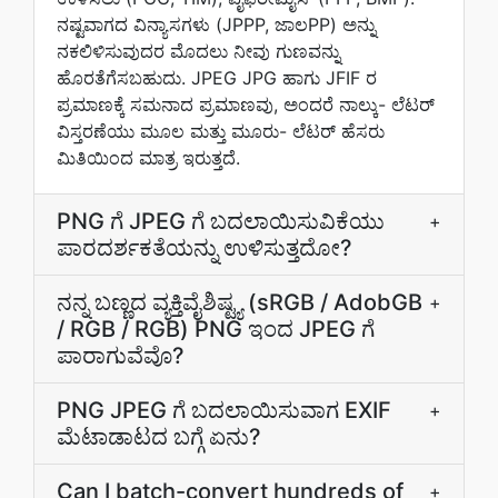
ನಷ್ಟವಾಗದ ವಿನ್ಯಾಸಗಳು (JPPP, ಜಾಲPP) ಅನ್ನು
ನಕಲಿಳಿಸುವುದರ ಮೊದಲು ನೀವು ಗುಣವನ್ನು
ಹೊರತೆಗೆಸಬಹುದು. JPEG JPG ಹಾಗು JFIF ರ
ಪ್ರಮಾಣಕ್ಕೆ ಸಮನಾದ ಪ್ರಮಾಣವು, ಅಂದರೆ ನಾಲ್ಕು- ಲೆಟರ್
ವಿಸ್ತರಣೆಯು ಮೂಲ ಮತ್ತು ಮೂರು- ಲೆಟರ್ ಹೆಸರು
ಮಿತಿಯಿಂದ ಮಾತ್ರ ಇರುತ್ತದೆ.
PNG ಗೆ JPEG ಗೆ ಬದಲಾಯಿಸುವಿಕೆಯು
+
ಪಾರದರ್ಶಕತೆಯನ್ನು ಉಳಿಸುತ್ತದೋ?
ನನ್ನ ಬಣ್ಣದ ವ್ಯಕ್ತಿವೈಶಿಷ್ಟ್ಯ (sRGB / AdobGB
+
/ RGB / RGB) PNG ಇಂದ JPEG ಗೆ
ಪಾರಾಗುವೆವೊ?
PNG JPEG ಗೆ ಬದಲಾಯಿಸುವಾಗ EXIF
+
ಮೆಟಾಡಾಟದ ಬಗ್ಗೆ ಏನು?
Can I batch-convert hundreds of
+