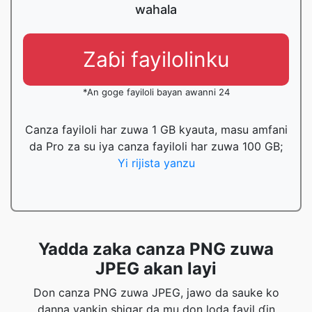
wahala
Zaɓi fayilolinku
*An goge fayiloli bayan awanni 24
Canza fayiloli har zuwa 1 GB kyauta, masu amfani
da Pro za su iya canza fayiloli har zuwa 100 GB;
Yi rijista yanzu
Yadda zaka canza PNG zuwa
JPEG akan layi
Don canza PNG zuwa JPEG, jawo da sauke ko
danna yankin shigar da mu don loda fayil ɗin