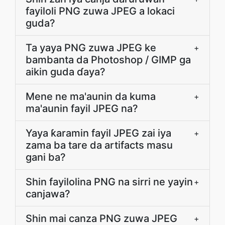
fayiloli PNG zuwa JPEG a lokaci
guda?
Ta yaya PNG zuwa JPEG ke
+
bambanta da Photoshop / GIMP ga
aikin guda ɗaya?
Mene ne ma'aunin da kuma
+
ma'aunin fayil JPEG na?
Yaya ƙaramin fayil JPEG zai iya
+
zama ba tare da artifacts masu
gani ba?
Shin fayilolina PNG na sirri ne yayin
+
canjawa?
Shin mai canza PNG zuwa JPEG
+