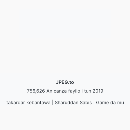
JPEG.to
756,626 An canza fayiloli tun 2019
takardar kebantawa
|
Sharuɗɗan Sabis
|
Game da mu
|
Tuntube Mu
|
API
|
@ action
|
Yi shigar da shirin
ayuka
© 2026 JPEG.to
|
VPS.org
LLC | An yi ta
nadermx