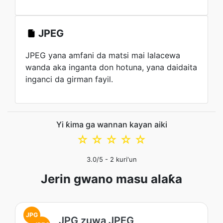
JPEG
JPEG yana amfani da matsi mai lalacewa
wanda aka inganta don hotuna, yana daidaita
inganci da girman fayil.
Yi ƙima ga wannan kayan aiki
☆
☆
☆
☆
☆
3.0
/5 -
2
kuri'un
Jerin gwano masu alaƙa
JPG
JPG zuwa JPEG