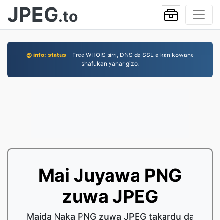
JPEG
.to
@ info: status
- Free WHOIS sirri, DNS da SSL a kan kowane
shafukan yanar gizo.
Mai Juyawa PNG
zuwa JPEG
Maida Naka PNG zuwa JPEG takardu da