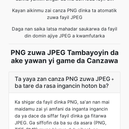
Kayan aikinmu zai canza PNG ɗinka ta atomatik
zuwa fayil JPEG
Daga nan saika latsa mahadar saukarwa da fayil
din domin ajiye JPEG a kwamfutarka
PNG zuwa JPEG Tambayoyin da
ake yawan yi game da Canzawa
Ta yaya zan canza PNG zuwa JPEG
+
ba tare da rasa ingancin hoton ba?
Ka shigar da fayil ɗinka PNG, sa'an nan mai
maidamu zai yi amfani da inganta ingancin
da ya dace da siffar fayil ɗinka ga fitarwa
JPEG. Ga siffofin da ba su da asara (PNG,