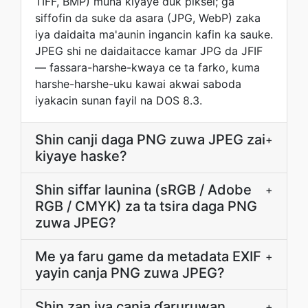
TIFF, BMP) muna kiyaye duk piksel; ga
siffofin da suke da asara (JPG, WebP) zaka
iya daidaita ma'aunin ingancin kafin ka sauke.
JPEG shi ne daidaitacce kamar JPG da JFIF
— fassara-harshe-kwaya ce ta farko, kuma
harshe-harshe-uku kawai akwai saboda
iyakacin sunan fayil na DOS 8.3.
Shin canji daga PNG zuwa JPEG zai
+
kiyaye haske?
Shin siffar launina (sRGB / Adobe
+
RGB / CMYK) za ta tsira daga PNG
zuwa JPEG?
Me ya faru game da metadata EXIF
+
yayin canja PNG zuwa JPEG?
Shin zan iya canja ɗaruruwan
+