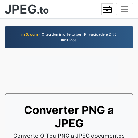
JPEG
.to
ns6. com
- O teu dominio, feito ben. Privacidade e DNS
incluídos.
Converter PNG a
JPEG
Converte O Teu PNG a JPEG documentos