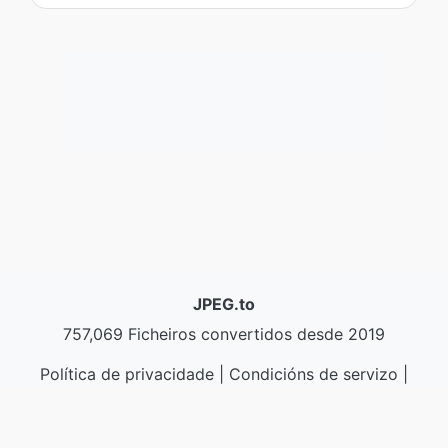
JPEG.to
757,069 Ficheiros convertidos desde 2019
Política de privacidade
|
Condicións de servizo
|
Sobre nós
|
Contacta connosco
|
API
|
Mostras
|
Instalar un programa