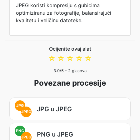
JPEG koristi kompresiju s gubicima
optimiziranu za fotografije, balansirajući
kvalitetu i veličinu datoteke.
Ocijenite ovaj alat
☆
☆
☆
☆
☆
3.0
/5 -
2
glasova
Povezane procesije
JPG
JPG u JPEG
JPEG
PNG
PNG u JPEG
JPEG