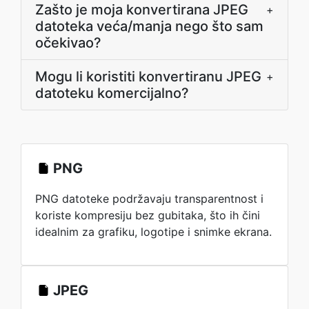
Zašto je moja konvertirana JPEG
+
datoteka veća/manja nego što sam
očekivao?
Mogu li koristiti konvertiranu JPEG
+
datoteku komercijalno?
PNG
PNG datoteke podržavaju transparentnost i
koriste kompresiju bez gubitaka, što ih čini
idealnim za grafiku, logotipe i snimke ekrana.
JPEG