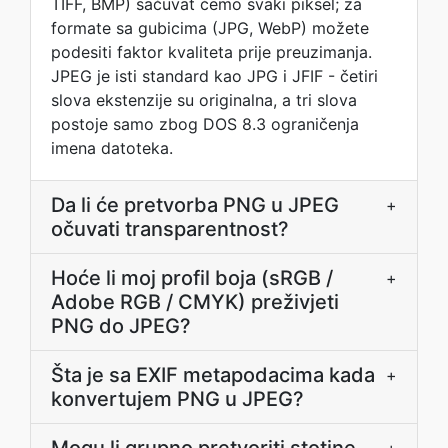
TIFF, BMP) sačuvat ćemo svaki piksel; za
formate sa gubicima (JPG, WebP) možete
podesiti faktor kvaliteta prije preuzimanja.
JPEG je isti standard kao JPG i JFIF - četiri
slova ekstenzije su originalna, a tri slova
postoje samo zbog DOS 8.3 ograničenja
imena datoteka.
Da li će pretvorba PNG u JPEG
+
očuvati transparentnost?
Hoće li moj profil boja (sRGB /
+
Adobe RGB / CMYK) preživjeti
PNG do JPEG?
Šta je sa EXIF metapodacima kada
+
konvertujem PNG u JPEG?