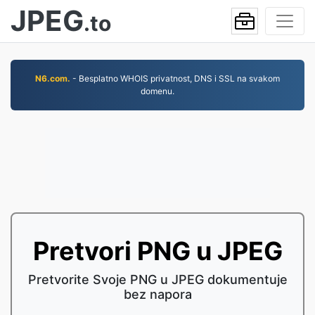
JPEG
.to
N6.com.
- Besplatno WHOIS privatnost, DNS i SSL na svakom
domenu.
Pretvori PNG u JPEG
Pretvorite Svoje PNG u JPEG dokumentuje
bez napora