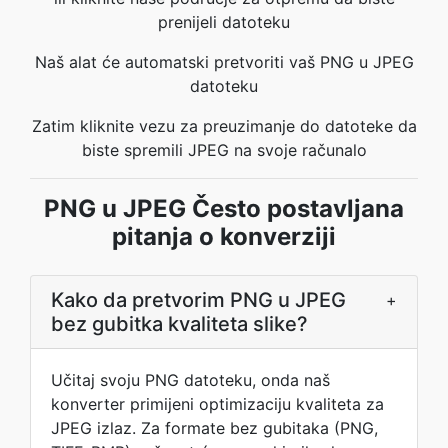
prenijeli datoteku
Naš alat će automatski pretvoriti vaš PNG u JPEG
datoteku
Zatim kliknite vezu za preuzimanje do datoteke da
biste spremili JPEG na svoje računalo
PNG u JPEG Često postavljana
pitanja o konverziji
Kako da pretvorim PNG u JPEG
+
bez gubitka kvaliteta slike?
Učitaj svoju PNG datoteku, onda naš
konverter primijeni optimizaciju kvaliteta za
JPEG izlaz. Za formate bez gubitaka (PNG,