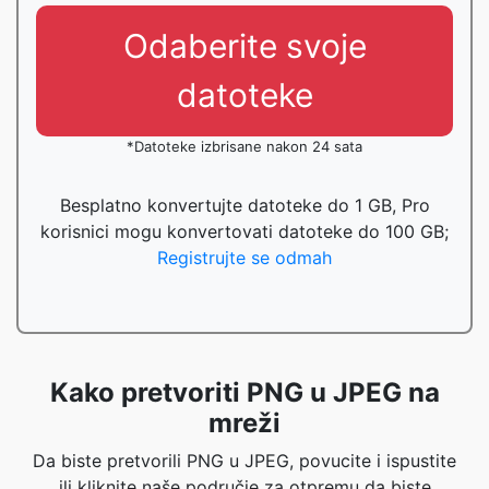
Odaberite svoje
datoteke
*Datoteke izbrisane nakon 24 sata
Besplatno konvertujte datoteke do 1 GB, Pro
korisnici mogu konvertovati datoteke do 100 GB;
Registrujte se odmah
Kako pretvoriti PNG u JPEG na
mreži
Da biste pretvorili PNG u JPEG, povucite i ispustite
ili kliknite naše područje za otpremu da biste