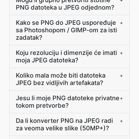
Mogu li grupno pretvoriti stotine
+
PNG datoteka u JPEG odjednom?
Kako se PNG do JPEG uspoređuje
+
sa Photoshopom / GIMP-om za isti
zadatak?
Koju rezoluciju i dimenzije će imati
+
moja JPEG datoteka?
Koliko mala može biti datoteka
+
JPEG bez vidljivih artefakata?
Jesu li moje PNG datoteke privatne
+
tokom pretvorbe?
Da li konverter PNG na JPEG radi
+
za veoma velike slike (50MP+)?