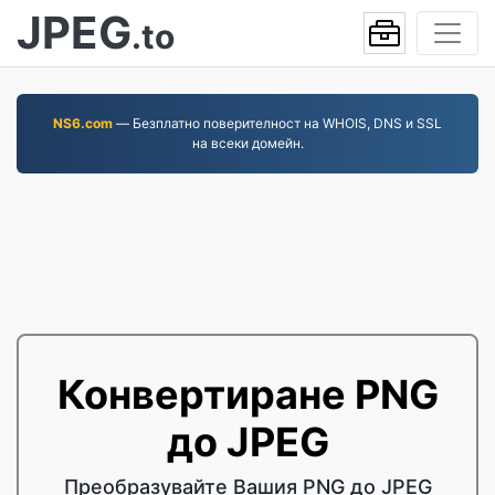
JPEG
.to
NS6.com
— Безплатно поверителност на WHOIS, DNS и SSL
на всеки домейн.
Конвертиране PNG
до JPEG
Преобразувайте Вашия PNG до JPEG