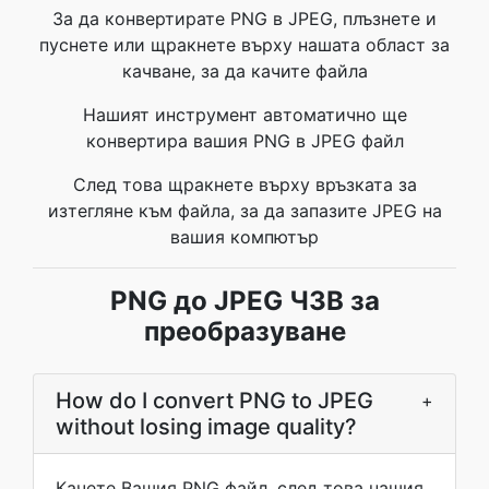
За да конвертирате PNG в JPEG, плъзнете и
пуснете или щракнете върху нашата област за
качване, за да качите файла
Нашият инструмент автоматично ще
конвертира вашия PNG в JPEG файл
След това щракнете върху връзката за
изтегляне към файла, за да запазите JPEG на
вашия компютър
PNG до JPEG ЧЗВ за
преобразуване
How do I convert PNG to JPEG
+
without losing image quality?
Качете Вашия PNG файл, след това нашия