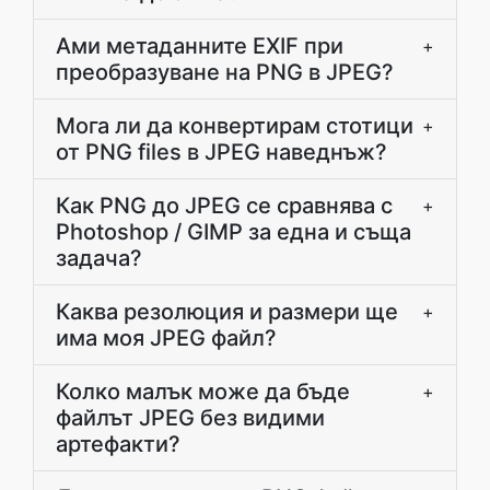
Ами метаданните EXIF при
+
преобразуване на PNG в JPEG?
Мога ли да конвертирам стотици
+
от PNG files в JPEG наведнъж?
Как PNG до JPEG се сравнява с
+
Photoshop / GIMP за една и съща
задача?
Каква резолюция и размери ще
+
има моя JPEG файл?
Колко малък може да бъде
+
файлът JPEG без видими
артефакти?