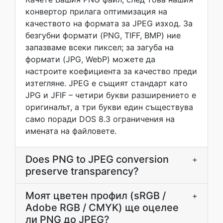
конвертор прилага оптимизация на
качеството на формата за JPEG изход. За
безгубни формати (PNG, TIFF, BMP) ние
запазваме всеки пиксел; за загуба на
формати (JPG, WebP) можете да
настроите коефициента за качество преди
изтегляне. JPEG е същият стандарт като
JPG и JFIF – четири букви разширението е
оригиналът, а три букви един съществува
само поради DOS 8.3 ограничения на
имената на файловете.
Does PNG to JPEG conversion
+
preserve transparency?
Моят цветен профил (sRGB /
+
Adobe RGB / CMYK) ще оцелее
ли PNG до JPEG?