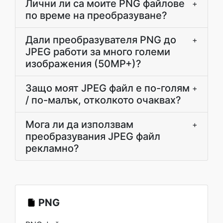
Лични ли са моите PNG файлове
+
по време на преобразуване?
Дали преобразувателя PNG до
+
JPEG работи за много големи
изображения (50MP+)?
Защо моят JPEG файл е по-голям
+
/ по-малък, отколкото очаквах?
Мога ли да използвам
+
преобразувания JPEG файл
рекламно?
PNG