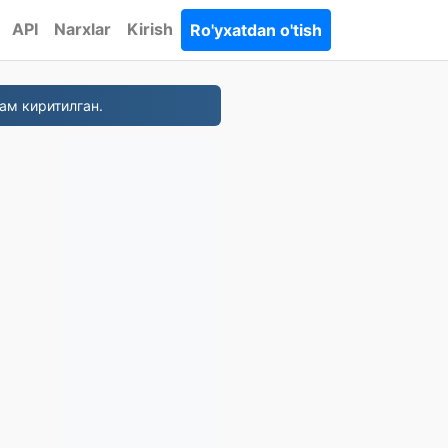
API
Narxlar
Kirish
Ro'yxatdan o'tish
ам киритилган.