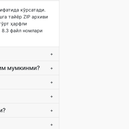
ифатида кўрсатади.
шга тайёр ZIP архиви
тўрт ҳарфли
S 8.3 файл номлари
+
шим мумкинми?
+
+
+
и?
+
+