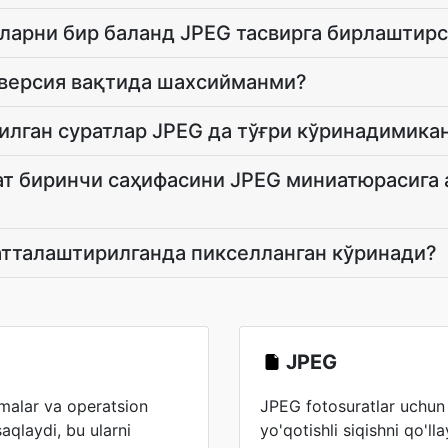
ларни бир баланд JPEG тасвирга бирлаштир
версия вақтида шахсийманми?
илган суратлар JPEG да тўғри кўринадимика
ат биринчи саҳифасини JPEG миниатюрасига 
атталаштирилганда пикселланган кўринади?
JPEG
lmalar va operatsion
JPEG fotosuratlar uchun 
aqlaydi, bu ularni
yo'qotishli siqishni qo'lla