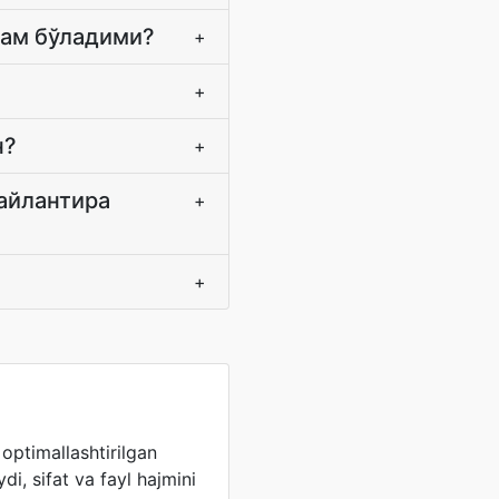
сам бўладими?
+
+
н?
+
айлантира
+
+
optimallashtirilgan
ydi, sifat va fayl hajmini