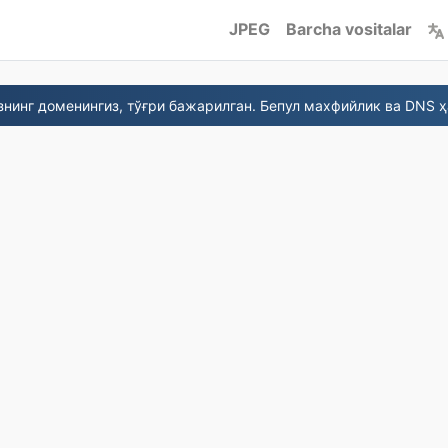
JPEG
Barcha vositalar
нинг доменингиз, тўғри бажарилган. Бепул махфийлик ва DNS ҳ