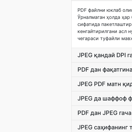
PDF файлни юклаб олин
Ўрналмаган ҳолда ҳар 
сифатида пакетлаштири
кенгайтирилгани асл н
чегараси туфайли мав
JPEG қандай DPI г
PDF дан фақатгин
JPEG PDF матн қи
JPEG да шаффоф ф
PDF дан JPEG гача
JPEG саҳифанинг 