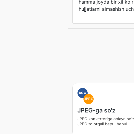
hamma joyda bir xil ko'r
hujjatlarni almashish uch
DOC
JPEG
JPEG-ga so'z
JPEG konvertoriga onlayn so'z
JPEG.to orqali bepul bepul