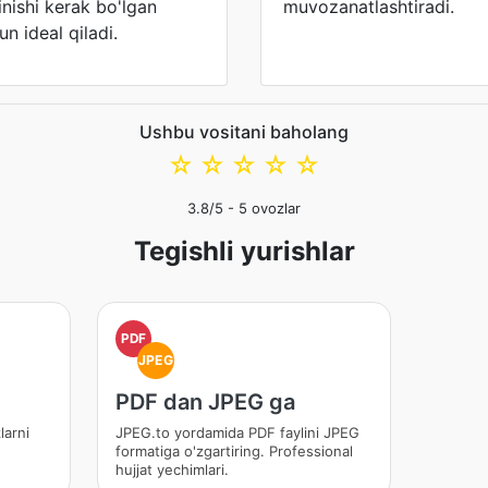
inishi kerak bo'lgan
muvozanatlashtiradi.
un ideal qiladi.
Ushbu vositani baholang
☆
☆
☆
☆
☆
3.8
/5 -
5
ovozlar
Tegishli yurishlar
PDF
JPEG
PDF dan JPEG ga
larni
JPEG.to yordamida PDF faylini JPEG
formatiga o'zgartiring. Professional
hujjat yechimlari.