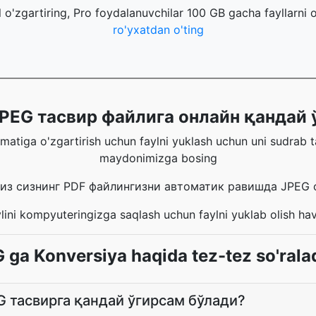
l o'zgartiring, Pro foydalanuvchilar 100 GB gacha fayllarni 
ro'yxatdan o'ting
PEG тасвир файлига онлайн қандай
matiga o'zgartirish uchun faylni yuklash uchun uni sudrab 
maydonimizga bosing
из сизнинг PDF файлингизни автоматик равишда JPEG 
lini kompyuteringizga saqlash uchun faylni yuklab olish hav
ga Konversiya haqida tez-tez so'rala
 тасвирга қандай ўгирсам бўлади?