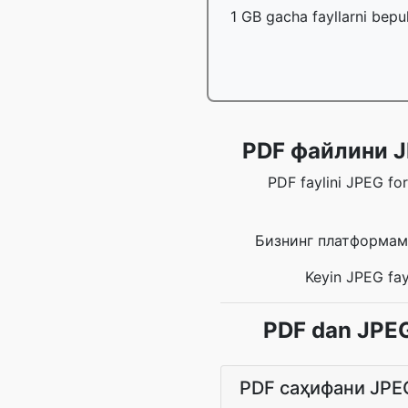
1 GB gacha fayllarni bepu
PDF файлини J
PDF faylini JPEG for
Бизнинг платформам
Keyin JPEG fay
PDF dan JPEG 
PDF саҳифани JPEG