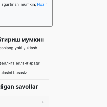
o'zgartirishi mumkin;
Hozir
 ўгириш мумкин
tashlang yoki yuklash
файлига айлантиради
olasini bosasiz
digan savollar
+