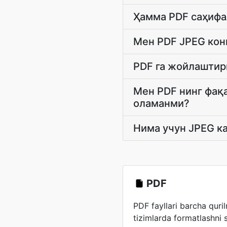
Ҳамма PDF саҳифа
Мен PDF JPEG кон
PDF га жойлаштир
Мен PDF нинг фақ
оламанми?
Нима учун JPEG к
PDF
PDF fayllari barcha quri
tizimlarda formatlashni s