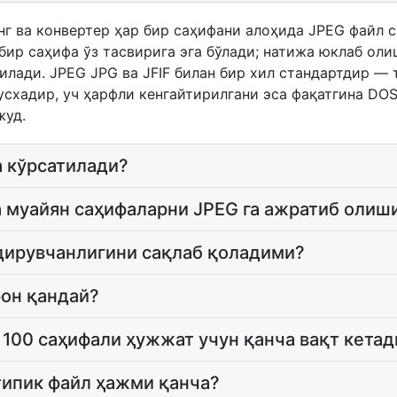
г ва конвертер ҳар бир саҳифани алоҳида JPEG файл с
бир саҳифа ўз тасвирига эга бўлади; натижа юклаб оли
лади. JPEG JPG ва JFIF билан бир хил стандартдир — 
усхадир, уч ҳарфли кенгайтирилгани эса фақатгина DO
жуд.
а кўрсатилади?
а муайян саҳифаларни JPEG га ажратиб оли
дирувчанлигини сақлаб қоладими?
он қандай?
 100 саҳифали ҳужжат учун қанча вақт кетад
типик файл ҳажми қанча?