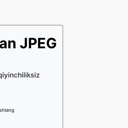
dan JPEG
iyinchiliksiz
ashlang