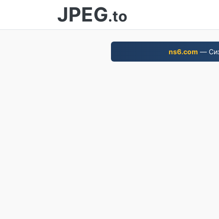
JPEG
.to
ns6.com
— Сиз