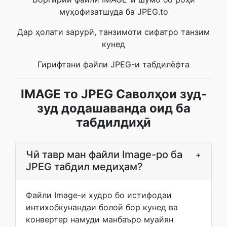
муҳофизатшуда ба JPEG.to
Дар ҳолати зарурӣ, танзимоти сифатро танзим
кунед
Гирифтани файли JPEG-и табдилёфта
IMAGE то JPEG Саволҳои зуд-
зуд додашаванда оид ба
табдилдиҳӣ
Чӣ тавр ман файли Image-ро ба
+
JPEG табдил медиҳам?
Файли Image-и худро бо истифодаи
интихобкунандаи болоӣ бор кунед ва
конвертер намуди манбаъро муайян