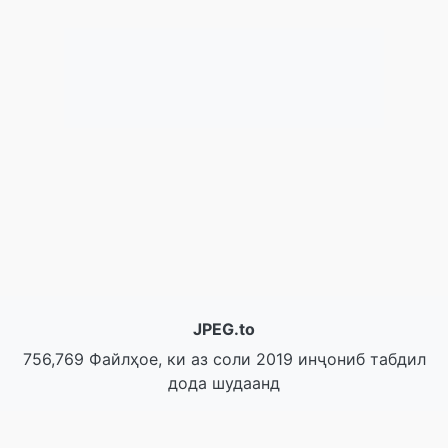
JPEG.to
756,769 Файлҳое, ки аз соли 2019 инҷониб табдил
дода шудаанд
Сиёсати Корбурди Маълумоти Шахсӣ
|
Шартҳои
хизматрасонӣ
|
Дар бораи мо
|
Бо мо тамос гиред