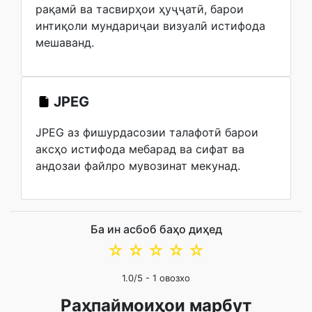
рақамӣ ва тасвирҳои ҳуҷҷатӣ, барои
интиқоли мундариҷаи визуалӣ истифода
мешаванд.
JPEG
JPEG аз фишурдасозии талафотӣ барои
аксҳо истифода мебарад ва сифат ва
андозаи файлро мувозинат мекунад.
Ба ин асбоб баҳо диҳед
☆
☆
☆
☆
☆
1.0
/5 -
1
овозхо
Раҳпаймоиҳои марбут