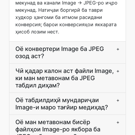
мекунад ва канали Image → JPEG-ро иҷро
мекунад. Натиҷаи боргирӣ ба таври
худкор ҳангоми ба итмом расидани
конверсия; барои конверсияҳои яккарата
ҳисоб лозим нест.
Оё конвертери Image ба JPEG
+
озод аст?
Чӣ қадар калон аст файли Image,
+
ки ман метавонам ба JPEG
табдил диҳам?
Оё табдилдиҳӣ мундариҷаи
+
Image-и маро тағйир медиҳад?
Оё ман метавонам бисёр
+
файлҳои Image-ро якбора ба