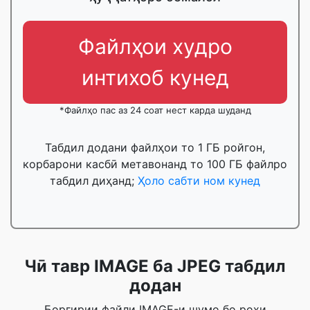
Файлҳои худро
интихоб кунед
*Файлҳо пас аз 24 соат нест карда шуданд
Табдил додани файлҳои то 1 ГБ ройгон,
корбарони касбӣ метавонанд то 100 ГБ файлро
табдил диҳанд;
Ҳоло сабти ном кунед
Чӣ тавр IMAGE ба JPEG табдил
додан
Боргирии файли IMAGE-и шумо бо роҳи