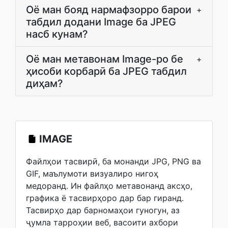
Оё ман бояд нармафзорро барои
+
табдил додани Image ба JPEG
насб кунам?
Оё ман метавонам Image-ро бе
+
ҳисоби корбарӣ ба JPEG табдил
диҳам?
IMAGE
Файлҳои тасвирӣ, ба монанди JPG, PNG ва
GIF, маълумоти визуалиро нигоҳ
медоранд. Ин файлҳо метавонанд аксҳо,
графика ё тасвирҳоро дар бар гиранд.
Тасвирҳо дар барномаҳои гуногун, аз
ҷумла тарроҳии веб, васоити ахбори