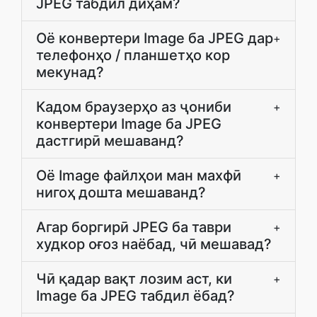
JPEG табдил диҳам?
Оё конвертери Image ба JPEG дар
+
телефонҳо / планшетҳо кор
мекунад?
Кадом браузерҳо аз ҷониби
+
конвертери Image ба JPEG
дастгирӣ мешаванд?
Оё Image файлҳои ман махфӣ
+
нигоҳ дошта мешаванд?
Агар боргирӣ JPEG ба таври
+
худкор оғоз наёбад, чӣ мешавад?
Чӣ қадар вақт лозим аст, ки
+
Image ба JPEG табдил ёбад?