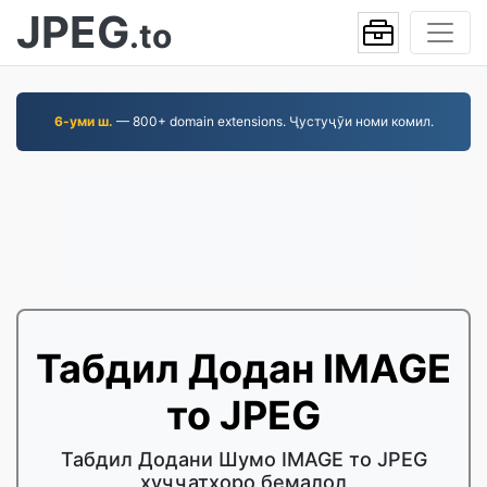
JPEG
.to
6-уми ш.
— 800+ domain extensions. Ҷустуҷӯи номи комил.
Табдил Додан IMAGE
то JPEG
Табдил Додани Шумо IMAGE то JPEG
ҳуҷҷатҳоро бемалол