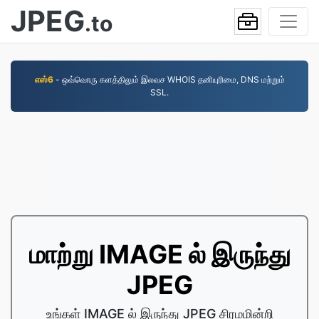
JPEG
.to
எஸ்6
- ஒவ்வொரு களத்திலும் இலவச WHOIS தனியுரிமை, DNS மற்றும்
SSL.
மாற்று IMAGE ல் இருந்து
JPEG
உங்கள் IMAGE ல் இருந்து JPEG சிரமமின்றி