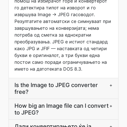
помош на избирачот горе и конвертерот
го детектира типот на изворот и го
извршува Image → JPEG гасоводот.
Резултатите автоматски се симнуваат при
завршувањето на конверзијата; нема
потреба од сметка за еднократни
преобразувања. JPEG е истиот стандард
како JPG и JFIF — наставката од четири
букви е оригиналот, а три букви една
постои само поради ограничувањето на
името на датотеката DOS 8.3.
Is the Image to JPEG converter
+
free?
How big an Image file can I convert
+
to JPEG?
Дали конвертирањето ќе ја
+