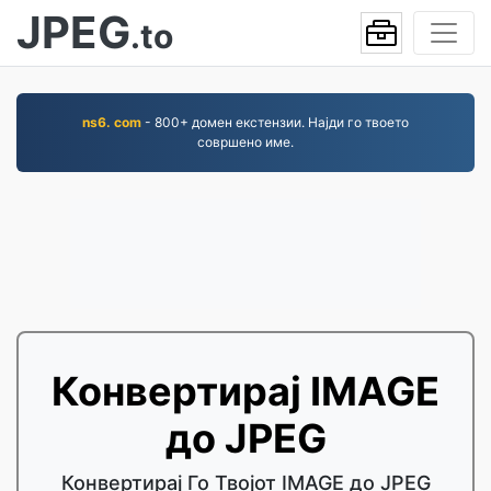
JPEG
.to
ns6. com
- 800+ домен екстензии. Најди го твоето
совршено име.
Конвертирај IMAGE
до JPEG
Конвертирај Го Твојот IMAGE до JPEG