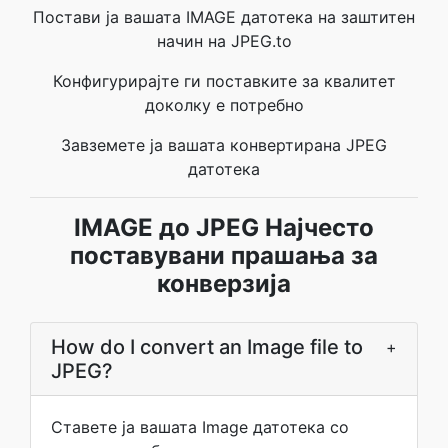
Постави ја вашата IMAGE датотека на заштитен
начин на JPEG.to
Конфигурирајте ги поставките за квалитет
доколку е потребно
Завземете ја вашата конвертирана JPEG
датотека
IMAGE до JPEG Најчесто
поставувани прашања за
конверзија
How do I convert an Image file to
+
JPEG?
Ставете ја вашата Image датотека со