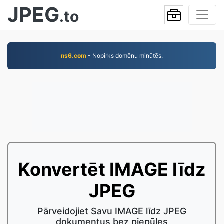
JPEG
.to
ns6.com
- Nopirks domēnu minūtēs.
Konvertēt IMAGE līdz
JPEG
Pārveidojiet Savu IMAGE līdz JPEG
dokumentus bez piepūles