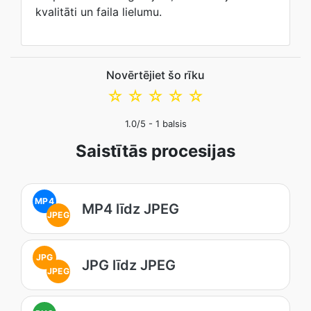
kvalitāti un faila lielumu.
Novērtējiet šo rīku
☆
☆
☆
☆
☆
1.0
/5 -
1
balsis
Saistītās procesijas
MP4
MP4 līdz JPEG
JPEG
JPG
JPG līdz JPEG
JPEG