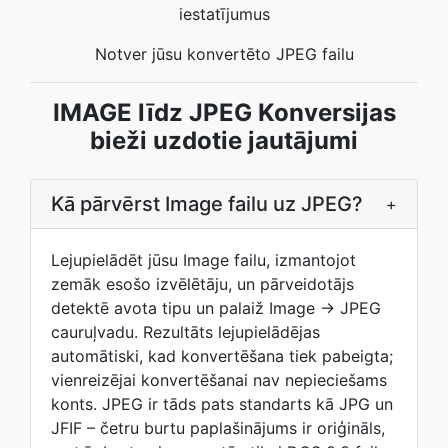
iestatījumus
Notver jūsu konvertēto JPEG failu
IMAGE līdz JPEG Konversijas
bieži uzdotie jautājumi
Kā pārvērst Image failu uz JPEG?
+
Lejupielādēt jūsu Image failu, izmantojot
zemāk esošo izvēlētāju, un pārveidotājs
detektē avota tipu un palaiž Image → JPEG
cauruļvadu. Rezultāts lejupielādējas
automātiski, kad konvertēšana tiek pabeigta;
vienreizējai konvertēšanai nav nepieciešams
konts. JPEG ir tāds pats standarts kā JPG un
JFIF – četru burtu paplašinājums ir oriģināls,