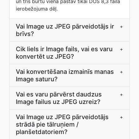
un trīs burtu viena pastāv tikai DOS 8,3 faila
ierobežojuma dēļ.
Vai Image uz JPEG pārveidotājs ir
+
brīvs?
Cik liels ir Image fails, vai es varu
+
konvertēt uz JPEG?
Vai konvertēšana izmainīs manas
+
Image saturu?
Vai es varu pārvērst daudzus
+
Image failus uz JPEG uzreiz?
Vai Image uz JPEG pārveidotājs
+
strādā pie tālruņiem /
planšetdatoriem?