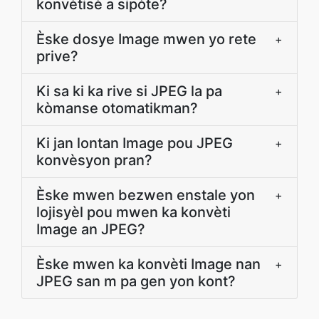
konvètisè a sipòte?
Èske dosye Image mwen yo rete
+
prive?
Ki sa ki ka rive si JPEG la pa
+
kòmanse otomatikman?
Ki jan lontan Image pou JPEG
+
konvèsyon pran?
Èske mwen bezwen enstale yon
+
lojisyèl pou mwen ka konvèti
Image an JPEG?
Èske mwen ka konvèti Image nan
+
JPEG san m pa gen yon kont?