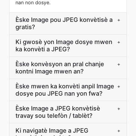
nan non dosye.
Èske Image pou JPEG konvètisè a
+
gratis?
Ki gwosè yon Image dosye mwen
+
ka konvèti a JPEG?
Èske konvèsyon an pral chanje
+
kontni Image mwen an?
Èske mwen ka konvèti anpil Image
+
dosye pou JPEG nan yon fwa?
Èske Image a JPEG konvètisè
+
travay sou telefòn / tablèt?
Ki navigatè Image a JPEG
+