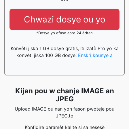
Chwazi dosye ou yo
*Dosye yo efase apre 24 èdtan
Konvèti jiska 1 GB dosye gratis, itilizatè Pro yo ka
konvèti jiska 100 GB dosye;
Enskri kounye a
Kijan pou w chanje IMAGE an
JPEG
Upload IMAGE ou nan yon fason pwoteje pou
JPEG.to
Konfigire paramèt kalite si sa nesesè