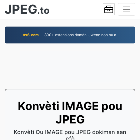
JPEG
.to
ns6.com
— 800+ extensions domèn. Jwenn non ou a.
Konvèti IMAGE pou
JPEG
Konvèti Ou IMAGE pou JPEG dokiman san
efò