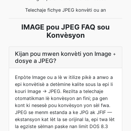
Telechaje fichye JPEG konvèti ou an
IMAGE pou JPEG FAQ sou
Konvèsyon
Kijan pou mwen konvèti yon Image
+
dosye a JPEG?
Enpòte Image ou a lè w itilize pikè a anwo a
epi konvètisè a detèmine kalite sous la epi li
kouri Image → JPEG. Rezilta a telechaje
otomatikman lè konvèsyon an fini; pa gen
kont ki nesesè pou konvèsyon yon sèl fwa.
JPEG se menm estanda a ke JPG ak JFIF —
ekstansyon kat lèt la se orijinal la, epi twa lèt
la egziste sèlman paske nan limit DOS 8.3