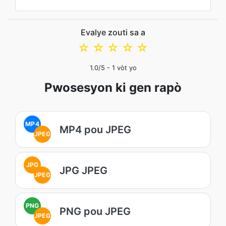
Evalye zouti sa a
☆
☆
☆
☆
☆
1.0
/5 -
1
vòt yo
Pwosesyon ki gen rapò
MP4
MP4 pou JPEG
JPEG
JPG
JPG JPEG
JPEG
PNG
PNG pou JPEG
JPEG