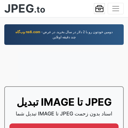
JPEG
.to
-دومين خودتون رو با 2 دلار در سال بخريد. در عرض
وب‌گاه ns6.com
چند دقيقه اونلاين
تبدیل IMAGE تا JPEG
تبدیل شما IMAGE تا JPEG اسناد بدون زحمت