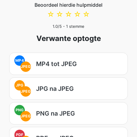
Beoordeel hierdie hulpmiddel
☆
☆
☆
☆
☆
1.0
/5 -
1
stemme
Verwante optogte
MP4
MP4 tot JPEG
JPEG
JPG
JPG na JPEG
JPEG
PNG
PNG na JPEG
JPEG
PDF