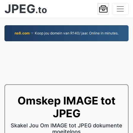
JPEG
.to
ns6.com
☞ Koop jou domein van R140/ jaar. Online in minutes.
Omskep IMAGE tot
JPEG
Skakel Jou Om IMAGE tot JPEG dokumente
moeiteloos