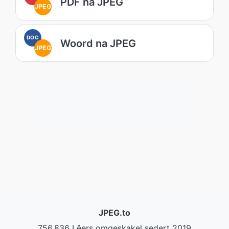
PDF na JPEG
JPEG
DOC
Woord na JPEG
JPEG
JPEG.to
756,836 Lêers omgeskakel sedert 2019