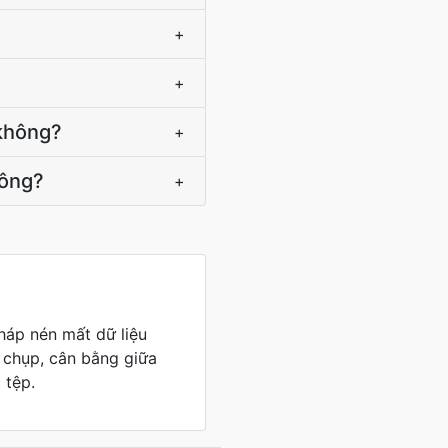
+
+
 không?
+
hông?
+
áp nén mất dữ liệu
 chụp, cân bằng giữa
 tệp.