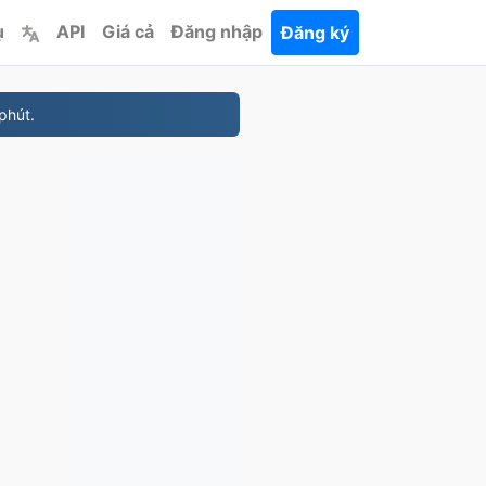
ụ
API
Giá cả
Đăng nhập
Đăng ký
phút.