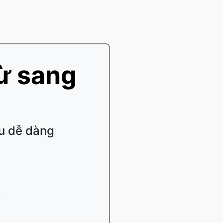
ừ sang
ệu dễ dàng
.