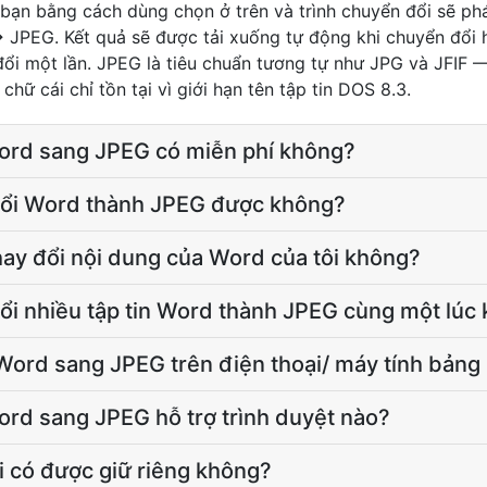
a bạn bằng cách dùng chọn ở trên và trình chuyển đổi sẽ ph
PEG. Kết quả sẽ được tải xuống tự động khi chuyển đổi h
đổi một lần. JPEG là tiêu chuẩn tương tự như JPG và JFIF
chữ cái chỉ tồn tại vì giới hạn tên tập tin DOS 8.3.
ord sang JPEG có miễn phí không?
đổi Word thành JPEG được không?
hay đổi nội dung của Word của tôi không?
đổi nhiều tập tin Word thành JPEG cùng một lúc
Word sang JPEG trên điện thoại/ máy tính bảng
ord sang JPEG hỗ trợ trình duyệt nào?
i có được giữ riêng không?