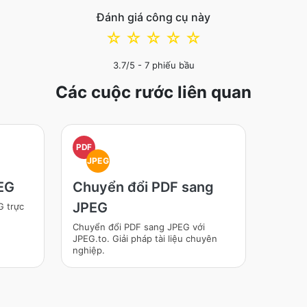
Đánh giá công cụ này
☆
☆
☆
☆
☆
3.7
/5 -
7
phiếu bầu
Các cuộc rước liên quan
PDF
JPEG
EG
Chuyển đổi PDF sang
JPEG
G trực
Chuyển đổi PDF sang JPEG với
JPEG.to. Giải pháp tài liệu chuyên
nghiệp.