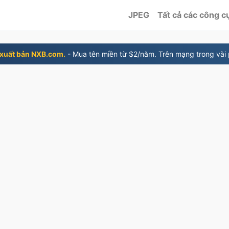
JPEG
Tất cả các công c
xuất bản NXB.com.
- Mua tên miền từ $2/năm. Trên mạng trong vài 