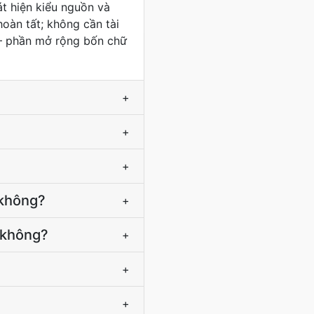
át hiện kiểu nguồn và
oàn tất; không cần tài
 — phần mở rộng bốn chữ
+
+
+
 không?
+
 không?
+
+
+