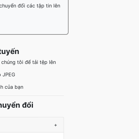
chuyển đổi các tập tin lên
tuyến
húng tôi để tải tệp lên
p JPEG
nh của bạn
huyển đổi
+