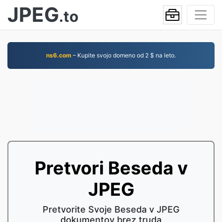
JPEG
.to
ns6.com
– Kupite svojo domeno od 2 $ na leto.
Pretvori Beseda v
JPEG
Pretvorite Svoje Beseda v JPEG
dokumentov brez truda