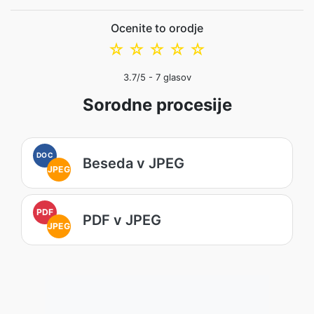
Ocenite to orodje
☆
☆
☆
☆
☆
3.7
/5 -
7
glasov
Sorodne procesije
DOC
Beseda v JPEG
JPEG
PDF
PDF v JPEG
JPEG