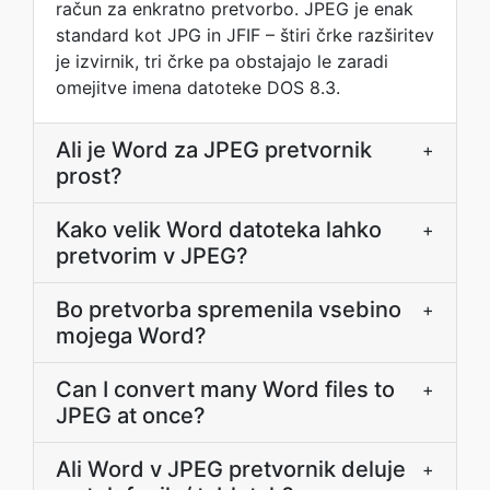
račun za enkratno pretvorbo. JPEG je enak
standard kot JPG in JFIF – štiri črke razširitev
je izvirnik, tri črke pa obstajajo le zaradi
omejitve imena datoteke DOS 8.3.
Ali je Word za JPEG pretvornik
+
prost?
Kako velik Word datoteka lahko
+
pretvorim v JPEG?
Bo pretvorba spremenila vsebino
+
mojega Word?
Can I convert many Word files to
+
JPEG at once?
Ali Word v JPEG pretvornik deluje
+