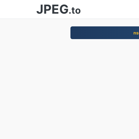
JPEG
.to
ns