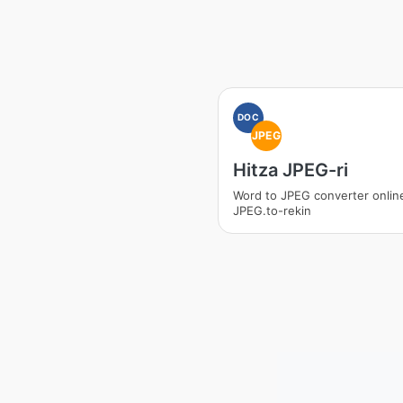
DOC
JPEG
Hitza JPEG-ri
Word to JPEG converter onlin
JPEG.to-rekin