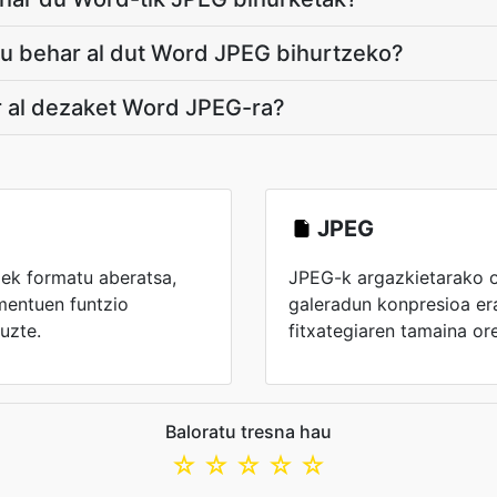
atu behar al dut Word JPEG bihurtzeko?
r al dezaket Word JPEG-ra?
JPEG
iek formatu aberatsa,
JPEG-k argazkietarako 
umentuen funtzio
galeradun konpresioa era
uzte.
fitxategiaren tamaina or
Baloratu tresna hau
☆
☆
☆
☆
☆