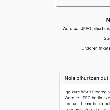
N
Word bat JPEG bihurtzeko
Gur
Ondoren fitxat
Nola bihurtzen dut 
Igo zure Word fitxategia
Word → JPEG hodia exek
konturik behar behin-be
luzapena jatorrizkoa da,