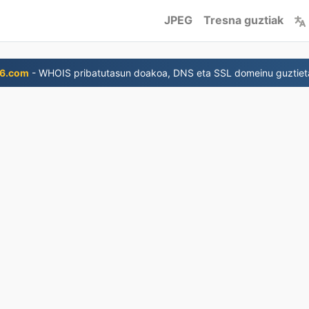
JPEG
Tresna guztiak
6.com
- WHOIS pribatutasun doakoa, DNS eta SSL domeinu guztiet