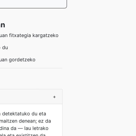
an
uan fitxategia kargatzeko
o du
luan gordetzeko
+
ta detektatuko du eta
maitzen denean; ez da
dina da — lau letrako
la eta existitzen da.