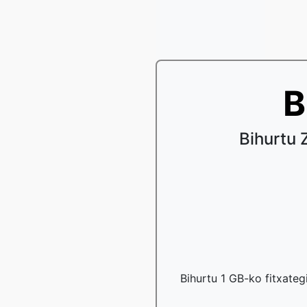
B
Bihurtu 
Bihurtu 1 GB-ko fitxateg