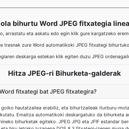
ola bihurtu Word JPEG fitxategia line
, arrastatu eta askatu edo egin klik gure kargatzeko erem
e tresnak zure Word automatikoki JPEG fitxategi bihurtuk
egiaren deskarga estekan klik egiten duzu JPEG ordenagai
Hitza JPEG-ri Bihurketa-galderak
Word fitxategi bat JPEG fitxategira?
 goiko hautatzailea erabiliz, eta bihurtzaileak iturburu-mo
utatu. Emaitza automatikoki deskargatuko da bihurketa a
hineko bihurketak egiteko. JPEG JPG eta JFIF estandar ber
 eta hiru letrako luzapena DOS 8.3 fitxategi-izenen muga de