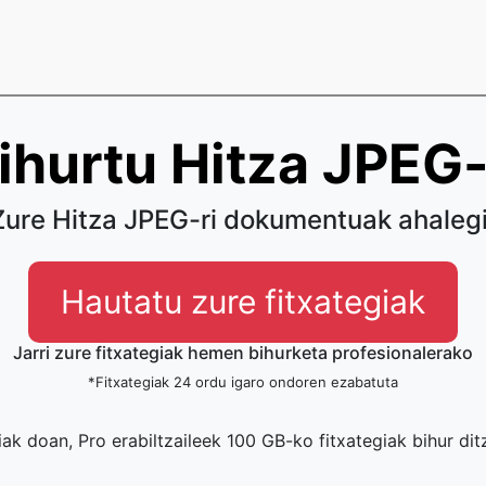
ihurtu Hitza JPEG-
Zure Hitza JPEG-ri dokumentuak ahaleg
Hautatu zure fitxategiak
Jarri zure fitxategiak hemen bihurketa profesionalerako
*Fitxategiak 24 ordu igaro ondoren ezabatuta
iak doan, Pro erabiltzaileek 100 GB-ko fitxategiak bihur di