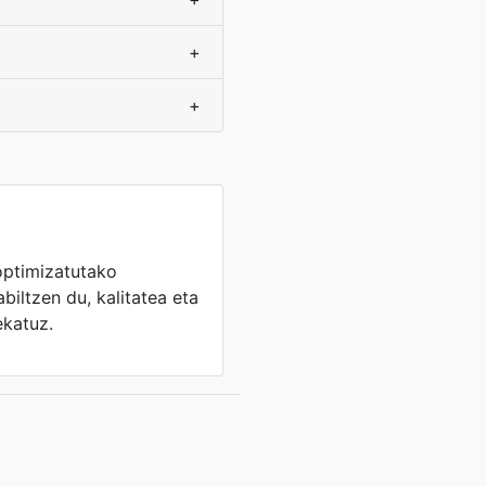
+
+
optimizatutako
biltzen du, kalitatea eta
ekatuz.