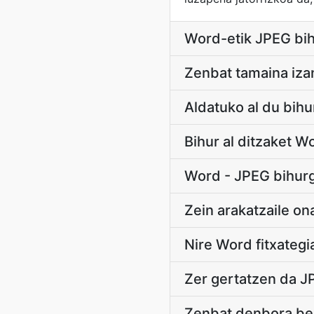
Word-etik JPEG bih
Zenbat tamaina iza
Aldatuko al du bih
Bihur al ditzaket W
Word - JPEG bihurga
Zein arakatzaile on
Nire Word fitxategi
Zer gertatzen da J
Zenbat denbora be