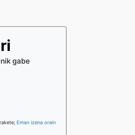
ri
inik gabe
tzakete;
Eman izena orain