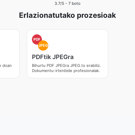
3.7
/5 -
7
boto
Erlazionatutako prozesioak
PDF
JPEG
PDFtik JPEGra
e doan
Bihurtu PDF JPEGra JPEG.to erabiliz.
Dokumentu-irtenbide profesionalak.