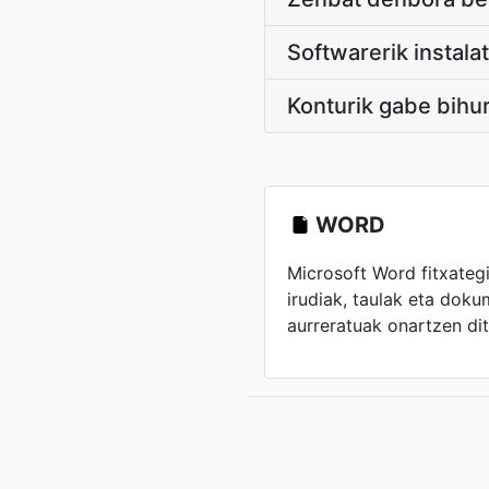
Softwarerik instal
Konturik gabe bihu
WORD
Microsoft Word fitxateg
irudiak, taulak eta dok
aurreratuak onartzen dit