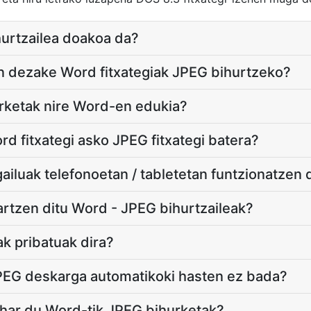
urtzailea doakoa da?
n dezake Word fitxategiak JPEG bihurtzeko?
urketak nire Word-en edukia?
ord fitxategi asko JPEG fitxategi batera?
iluak telefonoetan / tabletetan funtzionatzen 
artzen ditu Word - JPEG bihurtzaileak?
ak pribatuak dira?
PEG deskarga automatikoki hasten ez bada?
har du Word-tik JPEG bihurketak?