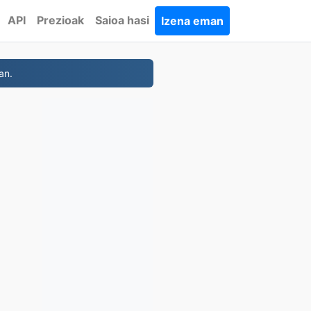
API
Prezioak
Saioa hasi
Izena eman
an.