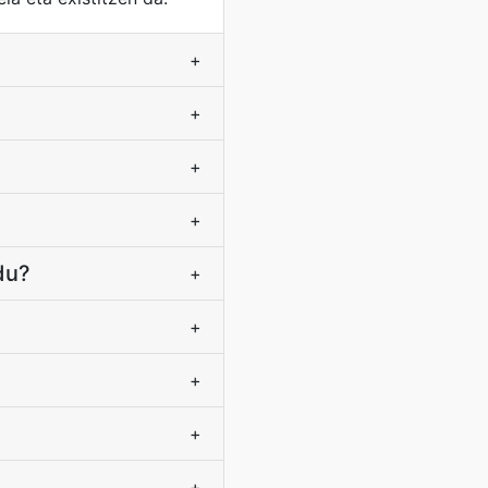
+
+
+
+
du?
+
+
+
+
+