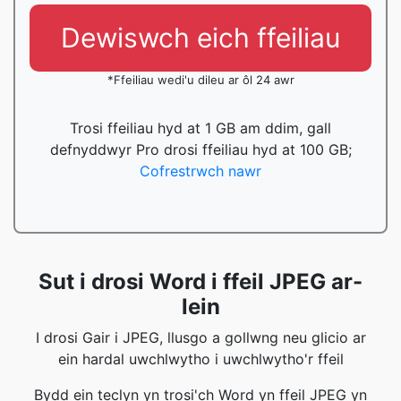
Dewiswch eich ffeiliau
*Ffeiliau wedi'u dileu ar ôl 24 awr
Trosi ffeiliau hyd at 1 GB am ddim, gall
defnyddwyr Pro drosi ffeiliau hyd at 100 GB;
Cofrestrwch nawr
Sut i drosi Word i ffeil JPEG ar-
lein
I drosi Gair i JPEG, llusgo a gollwng neu glicio ar
ein hardal uwchlwytho i uwchlwytho'r ffeil
Bydd ein teclyn yn trosi'ch Word yn ffeil JPEG yn