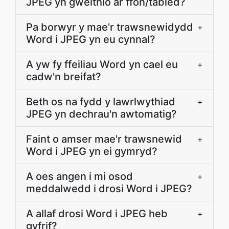
JPEG yn gweithio ar ffôn/tabled?
Pa borwyr y mae'r trawsnewidydd
+
Word i JPEG yn eu cynnal?
A yw fy ffeiliau Word yn cael eu
+
cadw'n breifat?
Beth os na fydd y lawrlwythiad
+
JPEG yn dechrau'n awtomatig?
Faint o amser mae'r trawsnewid
+
Word i JPEG yn ei gymryd?
A oes angen i mi osod
+
meddalwedd i drosi Word i JPEG?
A allaf drosi Word i JPEG heb
+
gyfrif?