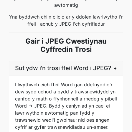
awtomatig
Yna byddwch chi'n clicio ar y ddolen lawrlwytho i'r
ffeil i achub y JPEG i'ch cyfrifiadur
Gair i JPEG Cwestiynau
Cyffredin Trosi
Sut ydw i'n trosi ffeil Word i JPEG?
+
Llwythwch eich ffeil Word gan ddefnyddio'r
dewisydd uchod a bydd y trawsnewidydd yn
canfod y math o ffynhonnell a rhedeg y pibell
Word → JPEG. Bydd y canlyniad yn cael ei
lawrlwytho'n awtomatig pan fydd y
trawsnewid wedi'i gwblhau; nid oes angen
cyfrif ar gyfer trawsnewidiadau un-amser.