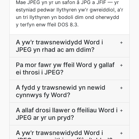
Mae JPEG yn yr un safon â JPG a JFIF — yr
estyniad pedwar llythyren yw'r gwreiddiol, a'r
un tri llythyren yn bodoli dim ond oherwydd
y terfyn enw ffeil DOS 8.3.
A yw'r trawsnewidydd Word i
+
JPEG yn rhad ac am ddim?
Pa mor fawr yw ffeil Word y gallaf
+
ei throsi i JPEG?
A fydd y trawsnewid yn newid
+
cynnwys fy Word?
A allaf drosi llawer o ffeiliau Word i
+
JPEG ar yr un pryd?
A yw'r trawsnewidydd Word i
+