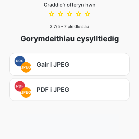
Graddio'r offeryn hwn
☆
☆
☆
☆
☆
3.7
/5 -
7
pleidleisiau
Gorymdeithiau cysylltiedig
DOC
Gair i JPEG
JPEG
PDF
PDF i JPEG
JPEG