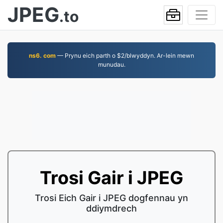
JPEG
.to
ns6. com
— Prynu eich parth o $2/blwyddyn. Ar-lein mewn
munudau.
Trosi Gair i JPEG
Trosi Eich Gair i JPEG dogfennau yn
ddiymdrech