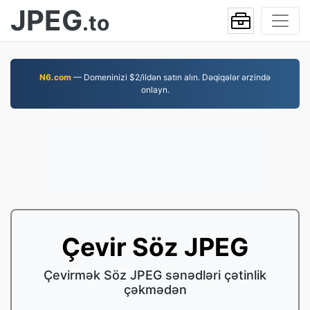
JPEG
.to
N6.com
— Domeninizi $2/ildən satın alın. Dəqiqələr ərzində
onlayn.
Çevir Söz JPEG
Çevirmək Söz JPEG sənədləri çətinlik
çəkmədən