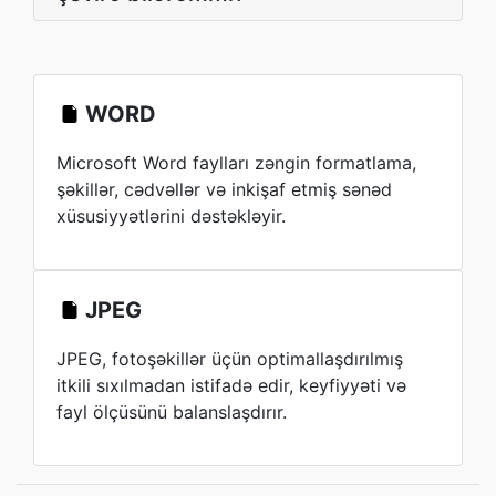
WORD
Microsoft Word faylları zəngin formatlama,
şəkillər, cədvəllər və inkişaf etmiş sənəd
xüsusiyyətlərini dəstəkləyir.
JPEG
JPEG, fotoşəkillər üçün optimallaşdırılmış
itkili sıxılmadan istifadə edir, keyfiyyəti və
fayl ölçüsünü balanslaşdırır.