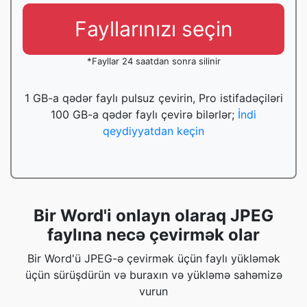
Fayllarınızı seçin
*Fayllar 24 saatdan sonra silinir
1 GB-a qədər faylı pulsuz çevirin, Pro istifadəçiləri
100 GB-a qədər faylı çevirə bilərlər;
İndi
qeydiyyatdan keçin
Bir Word'i onlayn olaraq JPEG
faylına necə çevirmək olar
Bir Word'ü JPEG-ə çevirmək üçün faylı yükləmək
üçün sürüşdürün və buraxın və yükləmə sahəmizə
vurun