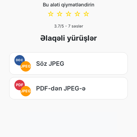
Bu aləti qiymətləndirin
☆
☆
☆
☆
☆
3.7
/5 -
7
səslər
Əlaqəli yürüşlər
DOC
Söz JPEG
JPEG
PDF
PDF-dən JPEG-ə
JPEG