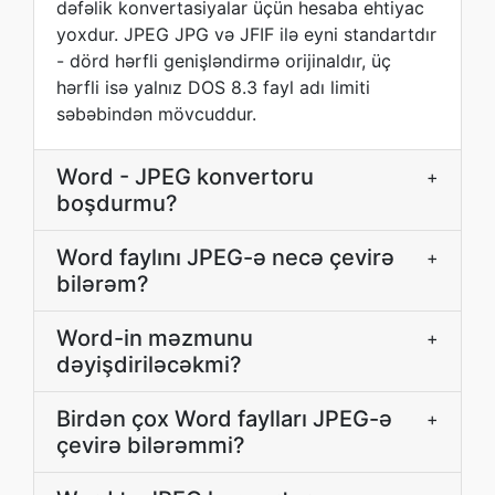
dəfəlik konvertasiyalar üçün hesaba ehtiyac
yoxdur. JPEG JPG və JFIF ilə eyni standartdır
- dörd hərfli genişləndirmə orijinaldır, üç
hərfli isə yalnız DOS 8.3 fayl adı limiti
səbəbindən mövcuddur.
Word - JPEG konvertoru
+
boşdurmu?
Word faylını JPEG-ə necə çevirə
+
bilərəm?
Word-in məzmunu
+
dəyişdiriləcəkmi?
Birdən çox Word faylları JPEG-ə
+
çevirə bilərəmmi?