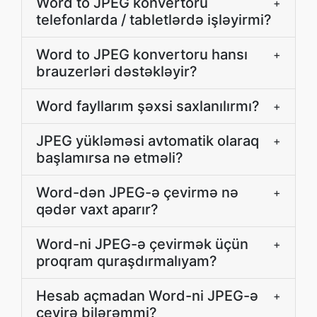
Word to JPEG konvertoru
+
telefonlarda / tabletlərdə işləyirmi?
Word to JPEG konvertoru hansı
+
brauzerləri dəstəkləyir?
Word fayllarım şəxsi saxlanılırmı?
+
JPEG yükləməsi avtomatik olaraq
+
başlamırsa nə etməli?
Word-dən JPEG-ə çevirmə nə
+
qədər vaxt aparır?
Word-ni JPEG-ə çevirmək üçün
+
proqram quraşdırmalıyam?
Hesab açmadan Word-ni JPEG-ə
+
çevirə bilərəmmi?