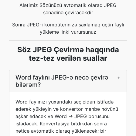
Alətimiz Sözünüzü avtomatik olaraq JPEG
sənədinə çevirəcəkdir
Sonra JPEG-i kompüterinizə saxlamaq üçün faylı
yükləmə linki vurursunuz
Söz JPEG Çevirmə haqqında
tez-tez verilən suallar
Word faylını JPEG-ə necə çevirə
+
bilərəm?
Word faylınızı yuxarıdakı seçicidən istifadə
edərək yükləyin və konvertor mənbə növünü
aşkar edəcək və Word → JPEG borusunu
işlədəcək. Konvertasiya bitdikdən sonra
nəticə avtomatik olaraq yüklənəcək; bir