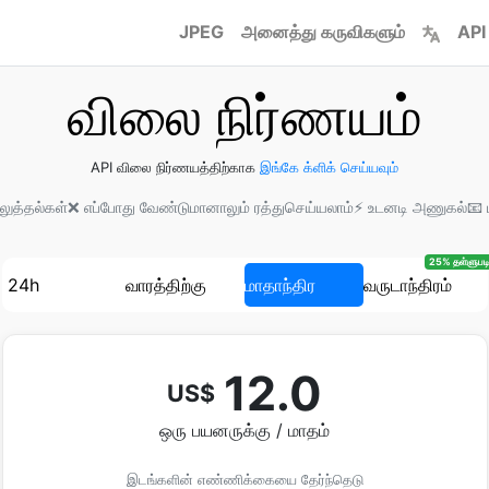
JPEG
அனைத்து கருவிகளும்
API
விலை நிர்ணயம்
API விலை நிர்ணயத்திற்காக
இங்கே க்ளிக் செய்யவும்
லுத்தல்கள்
❌ எப்போது வேண்டுமானாலும் ரத்துசெய்யலாம்
⚡ உடனடி அணுகல்
📧
25% தள்ளுபடி
24h
வாரத்திற்கு
மாதாந்திர
வருடாந்திரம்
12.0
US$
ஒரு பயனருக்கு / மாதம்
இடங்களின் எண்ணிக்கையை தேர்ந்தெடு