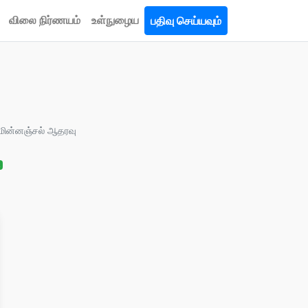
விலை நிர்ணயம்
உள்நுழைய
பதிவு செய்யவும்
 மின்னஞ்சல் ஆதரவு