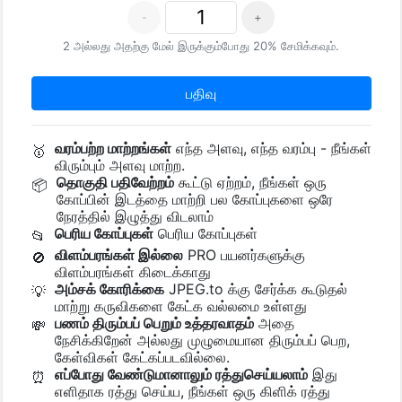
-
+
2 அல்லது அதற்கு மேல் இருக்கும்போது 20% சேமிக்கவும்.
பதிவு
வரம்பற்ற மாற்றங்கள்
எந்த அளவு, எந்த வரம்பு - நீங்கள்
🥇
விரும்பும் அளவு மாற்ற.
தொகுதி பதிவேற்றம்
கூட்டு ஏற்றம், நீங்கள் ஒரு
📦
கோப்பின் இடத்தை மாற்றி பல கோப்புகளை ஒரே
நேரத்தில் இழுத்து விடலாம்
பெரிய கோப்புகள்
பெரிய கோப்புகள்
📂
விளம்பரங்கள் இல்லை
PRO பயனர்களுக்கு
🚫
விளம்பரங்கள் கிடைக்காது
அம்சக் கோரிக்கை
JPEG.to க்கு சேர்க்க கூடுதல்
💡
மாற்று கருவிகளை கேட்க வல்லமை உள்ளது
பணம் திரும்பப் பெறும் உத்தரவாதம்
அதை
💸
நேசிக்கிறேன் அல்லது முழுமையான திரும்பப் பெற,
கேள்விகள் கேட்கப்படவில்லை.
எப்போது வேண்டுமானாலும் ரத்துசெய்யலாம்
இது
⏰
எளிதாக ரத்து செய்ய, நீங்கள் ஒரு கிளிக் ரத்து