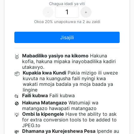
Chagua idadi ya viti
-
+
Okoa 20% unapokuwa na 2 au zaidi
Jisajili
Mabadiliko yasiyo na kikomo
Hakuna
🥇
kofia, hakuna mipaka inayobadilika kadiri
utakavyo.
Kupakia kwa Kundi
Pakia mizigo ili uweze
📦
kuvuta na kuangusha faili nyingi kwa
wakati mmoja badala ya moja baada ya
lingine
Faili kubwa
Faili kubwa
📂
Hakuna Matangazo
Watumiaji wa
🚫
matangazo hawapati matangazo
Ombi la kipengele
Have the ability to ask
💡
for extra conversion tools to be added to
JPEG.to
Dhamana ya Kurejeshewa Pesa
Ipende au
💸