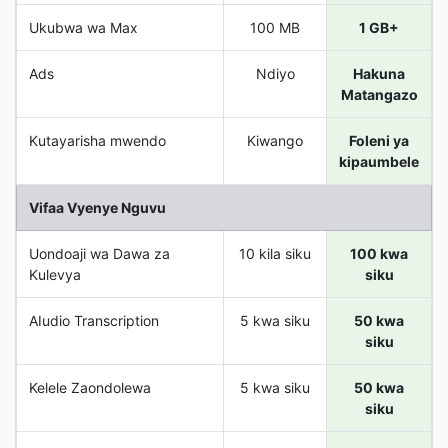
Ukubwa wa Max
100 MB
1 GB+
Ads
Ndiyo
Hakuna
Matangazo
Kutayarisha mwendo
Kiwango
Foleni ya
kipaumbele
Vifaa Vyenye Nguvu
Uondoaji wa Dawa za
10 kila siku
100 kwa
Kulevya
siku
AIudio Transcription
5 kwa siku
50 kwa
siku
Kelele Zaondolewa
5 kwa siku
50 kwa
siku