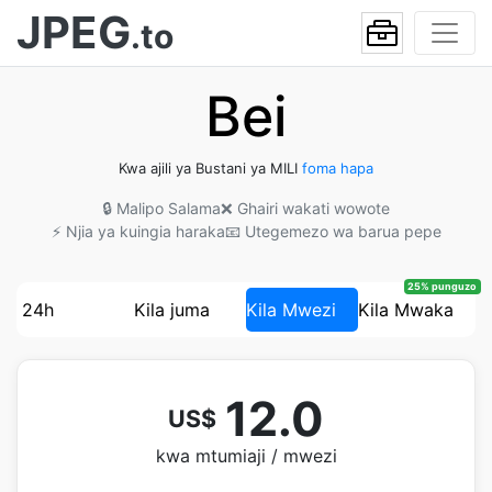
JPEG
.to
Bei
Kwa ajili ya Bustani ya MILI
foma hapa
🔒 Malipo Salama
❌ Ghairi wakati wowote
⚡ Njia ya kuingia haraka
📧 Utegemezo wa barua pepe
25% punguzo
24h
Kila juma
Kila Mwezi
Kila Mwaka
12.0
US$
kwa mtumiaji / mwezi