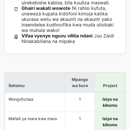
uirekebishe kabisa, bila kuuliza maswali.
Ghairi wakati wowote
Ni rahisi kufuta,
⏰
unaweza kupata kidofoni kimoja katika
ukurasa wetu wa akaunti na akaunti yako
inaendelea kudhoofika kwa muda uliobaki
wa muhula wako!
Vifaa vyenye nguvu vilitia ndani
Juu Zaidi
🤖
Ninakabiliana na mipaka
Mpango
Sehemu
wa bure
Project
Wongofu/saa
1
Isiyo na
kikomo
Mafaili ya mara kwa mara
1
Isiyo na
kikomo