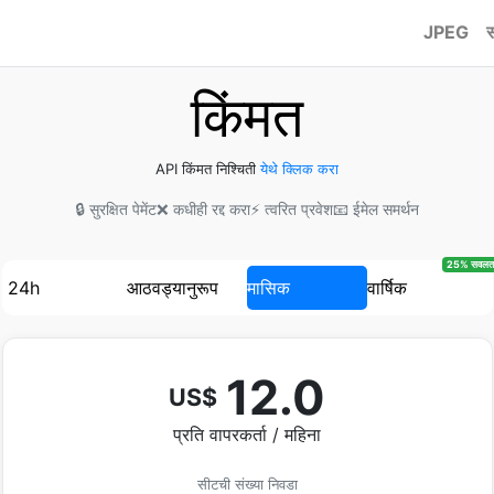
JPEG
स
किंमत
API किंमत निश्चिती
येथे क्लिक करा
🔒 सुरक्षित पेमेंट
❌ कधीही रद्द करा
⚡ त्वरित प्रवेश
📧 ईमेल समर्थन
25% सवलत
24h
आठवड्यानुरूप
मासिक
वार्षिक
12.0
US$
प्रति वापरकर्ता / महिना
सीटची संख्या निवडा