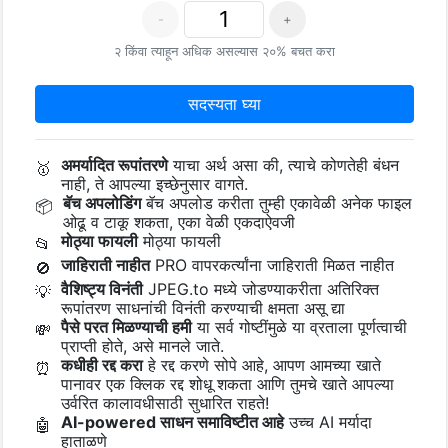
-
+
२ किंवा त्याहून अधिक असल्यास २०% बचत करा
सदस्यता घ्या
अमर्यादित रूपांतरणे
याचा अर्थ असा की, त्याचे कोणतेही बंधन
🥇
नाही, ते आपल्या इच्छेनुसार वागते.
बॅच अपलोडिंग
बॅच अपलोड करीता तुम्ही एकावेळी अनेक फाइल
📦
ओढू व टाकू शकता, एका वेळी एकदाऐवजी
मोठ्या फायली
मोठ्या फायली
📂
जाहिराती नाहीत
PRO वापरकर्त्यांना जाहिराती मिळत नाहीत
🚫
वैशिष्ट्य विनंती
JPEG.to मध्ये जोडण्याकरीता अतिरिक्त
💡
रूपांतरण साधनांची विनंती करण्याची क्षमता असू द्या
पैसे परत मिळण्याची हमी
या सर्व गोष्टींमुळे या व्रताला पूर्णत्वाची
💸
प्राप्ती होते, असे मानले जाते.
कधीही रद्द करा
हे रद्द करणे सोपे आहे, आपण आमच्या खाते
⏰
पानावर एक क्लिक रद्द शोधू शकता आणि तुमचे खाते आपल्या
उर्वरित कालावधीसाठी सुधारित राहते!
AI-powered साधन समाविष्टीत आहे
उच्च AI मर्यादा
🤖
हाताळणे