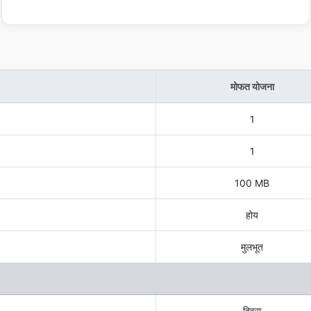
मोफत योजना
1
1
100 MB
होय
मुलभूत
दिवस