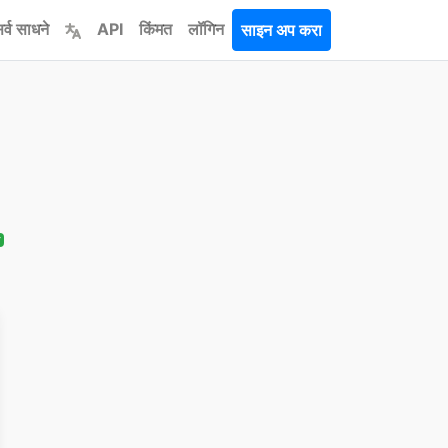
र्व साधने
API
किंमत
लॉगिन
साइन अप करा