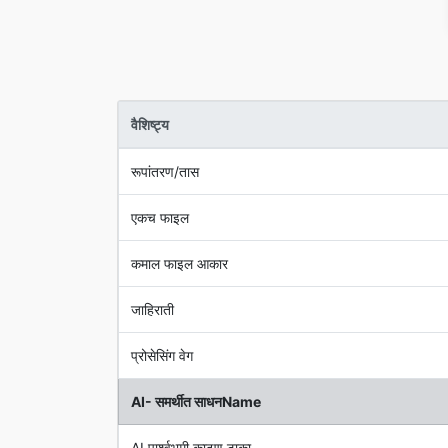
वैशिष्ट्य
रूपांतरण/तास
एकच फाइल
कमाल फाइल आकार
जाहिराती
प्रोसेसिंग वेग
AI- समर्थीत साधनName
AI पार्श्वभूमी काढूण टाका