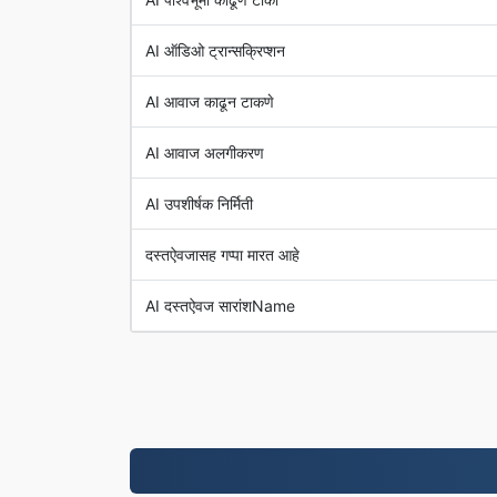
AI ऑडिओ ट्रान्सक्रिप्शन
AI आवाज काढून टाकणे
AI आवाज अलगीकरण
AI उपशीर्षक निर्मिती
दस्तऐवजासह गप्पा मारत आहे
AI दस्तऐवज सारांशName