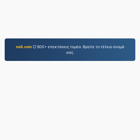
ns6.com
□ 800+ επεκτάσεις τομέα. Βρείτε το τέλειο όνομά
σας.
JPEG.to
757,108 Αρχεία που έχουν μετατραπεί από το 2019
Πολιτική Απορρήτου
|
Όροι Παροχής Υπηρεσιών
|
Σχετικά με εμάς
|
Επικοινωνήστε μαζί μας
|
API
|
Δείγματα
|
Εγκατάσταση εφαρμογής
© 2026 JPEG.to
|
VPS.org
LLC | Κατασκευασμένο
από
nadermx