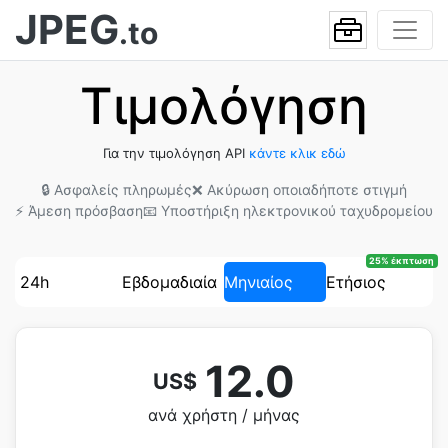
JPEG
.to
Τιμολόγηση
Για την τιμολόγηση API
κάντε κλικ εδώ
🔒 Ασφαλείς πληρωμές
❌ Ακύρωση οποιαδήποτε στιγμή
⚡ Άμεση πρόσβαση
📧 Υποστήριξη ηλεκτρονικού ταχυδρομείου
25% έκπτωση
24h
Εβδομαδιαία
Μηνιαίος
Ετήσιος
12.0
US$
ανά χρήστη / μήνας