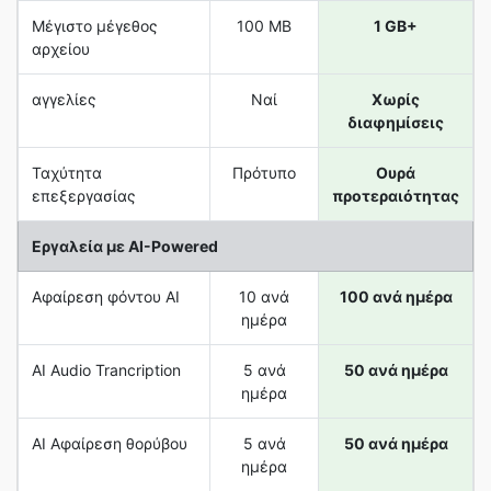
Μέγιστο μέγεθος
100 MB
1 GB+
αρχείου
αγγελίες
Ναί
Χωρίς
διαφημίσεις
Ταχύτητα
Πρότυπο
Ουρά
επεξεργασίας
προτεραιότητας
Εργαλεία με AI-Powered
Αφαίρεση φόντου AI
10 ανά
100 ανά ημέρα
ημέρα
AI Audio Trancription
5 ανά
50 ανά ημέρα
ημέρα
AI Αφαίρεση θορύβου
5 ανά
50 ανά ημέρα
ημέρα