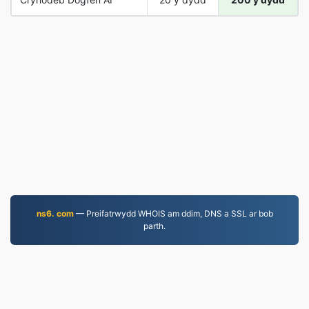
ns6. com
— Preifatrwydd WHOIS am ddim, DNS a SSL ar bob
parth.
JPEG.to
757,054 Ffeiliau wedi'u trosi ers 2019