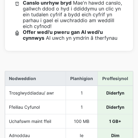
Canslo unrhyw bryd
Mae'n hawdd canslo,
⏰
gallwch ddod o hyd i ddiddymu un clic yn
ein tudalen cyfrif a bydd eich cyfrif yn
parhau i gael ei uwchraddio am weddill
eich cyfnod!
Offer wedi'u pweru gan AI wedi'u
🤖
cynnwys
AI uwch yn ymdrin â therfynau
Nodweddion
Planhigion
Proffesiynol
Trosglwyddiadau/ awr
1
Diderfyn
Ffeiliau Cyfunol
1
Diderfyn
Uchafswm maint ffeil
100 MB
1 GB+
Adnoddau
Ie
Dim