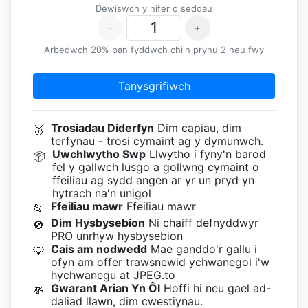
Dewiswch y nifer o seddau
-
+
Arbedwch 20% pan fyddwch chi'n prynu 2 neu fwy
Tanysgrifiwch
Trosiadau Diderfyn
Dim capiau, dim
🥇
terfynau - trosi cymaint ag y dymunwch.
Uwchlwytho Swp
Llwytho i fyny'n barod
📦
fel y gallwch lusgo a gollwng cymaint o
ffeiliau ag sydd angen ar yr un pryd yn
hytrach na'n unigol
Ffeiliau mawr
Ffeiliau mawr
📂
Dim Hysbysebion
Ni chaiff defnyddwyr
🚫
PRO unrhyw hysbysebion
Cais am nodwedd
Mae ganddo'r gallu i
💡
ofyn am offer trawsnewid ychwanegol i'w
hychwanegu at JPEG.to
Gwarant Arian Yn Ôl
Hoffi hi neu gael ad-
💸
daliad llawn, dim cwestiynau.