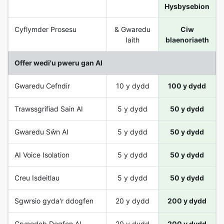
Hysbysebion
Cyflymder Prosesu
& Gwaredu
Ciw
Iaith
blaenoriaeth
Offer wedi'u pweru gan AI
Gwaredu Cefndir
10 y dydd
100 y dydd
Trawssgrifiad Sain AI
5 y dydd
50 y dydd
Gwaredu Sŵn AI
5 y dydd
50 y dydd
AI Voice Isolation
5 y dydd
50 y dydd
Creu Isdeitlau
5 y dydd
50 y dydd
Sgwrsio gyda'r ddogfen
20 y dydd
200 y dydd
Crynodeb Dogfen AI
20 y dydd
200 y dydd