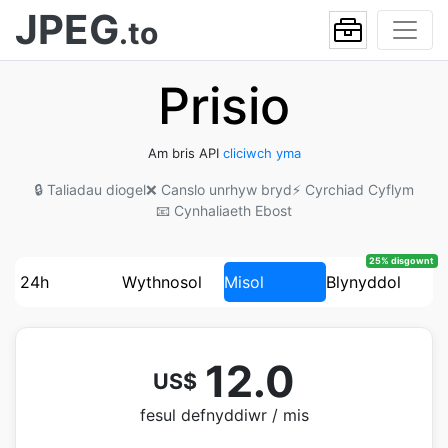
JPEG
.to
Prisio
Am bris API
cliciwch yma
🔒 Taliadau diogel
❌ Canslo unrhyw bryd
⚡ Cyrchiad Cyflym
📧 Cynhaliaeth Ebost
25% disgownt
24h
Wythnosol
Misol
Blynyddol
12.0
US$
fesul defnyddiwr / mis