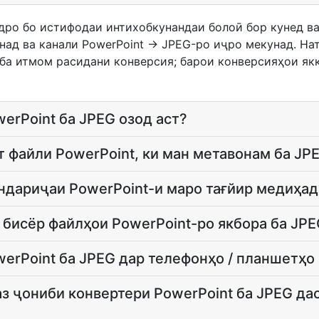
удро бо истифодаи интихобкунандаи болоӣ бор кунед в
над ва канали PowerPoint → JPEG-ро иҷро мекунад. На
 ба итмом расидани конверсия; барои конверсияҳои як
erPoint ба JPEG озод аст?
т файли PowerPoint, ки ман метавонам ба JP
ндариҷаи PowerPoint-и маро тағйир медиҳад
 бисёр файлҳои PowerPoint-ро якбора ба JP
erPoint ба JPEG дар телефонҳо / планшетҳо
з ҷониби конвертери PowerPoint ба JPEG да