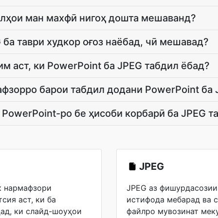
йлҳои ман махфӣ нигоҳ дошта мешаванд?
 ба таври худкор оғоз наёбад, чӣ мешавад?
им аст, ки PowerPoint ба JPEG табдил ёбад?
фзорро барои табдил додани PowerPoint ба 
PowerPoint-ро бе ҳисоби корбарӣ ба JPEG т
JPEG
як нармафзори
JPEG аз фишурдасозии
сия аст, ки ба
истифода мебарад ва с
ад, ки слайд-шоуҳои
файлро мувозинат мек