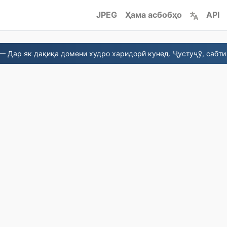
JPEG
Ҳама асбобҳо
API
— Дар як дақиқа домени худро харидорӣ кунед. Ҷустуҷӯ, сабти 