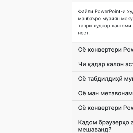
Файли PowerPoint-и х
манбаъро муайян меку
таври худкор ҳангоми
нест.
Оё конвертери Pow
Чӣ қадар калон ас
Оё табдилдиҳӣ му
Оё ман метавонам
Оё конвертери Pow
Кадом браузерҳо а
мешаванд?