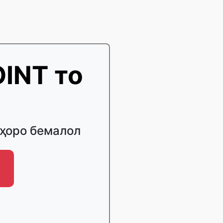
INT то
ҳоро бемалол