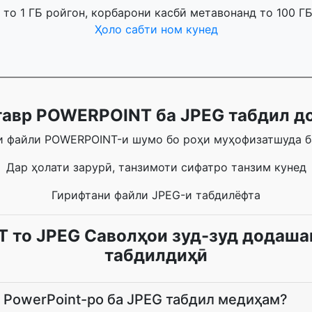
то 1 ГБ ройгон, корбарони касбӣ метавонанд то 100 Г
Ҳоло сабти ном кунед
тавр POWERPOINT ба JPEG табдил д
 файли POWERPOINT-и шумо бо роҳи муҳофизатшуда б
Дар ҳолати зарурӣ, танзимоти сифатро танзим кунед
Гирифтани файли JPEG-и табдилёфта
то JPEG Саволҳои зуд-зуд додаша
табдилдиҳӣ
 PowerPoint-ро ба JPEG табдил медиҳам?