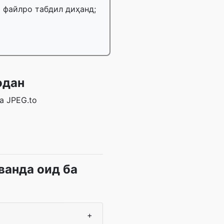
Б файлро табдил диҳанд;
одан
а JPEG.to
ванда оид ба
+