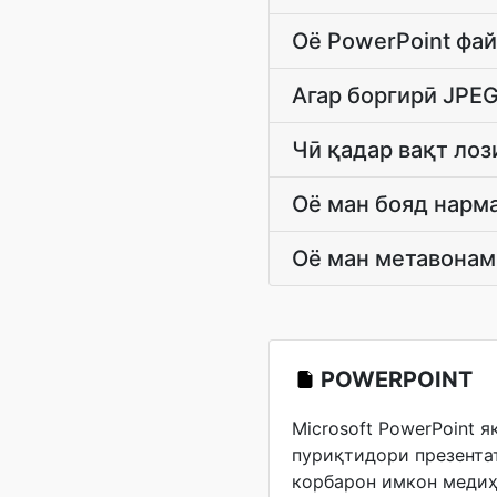
Оё PowerPoint фа
Агар боргирӣ JPEG
Чӣ қадар вақт лоз
Оё ман бояд нарма
Оё ман метавонам 
POWERPOINT
Microsoft PowerPoint 
пуриқтидори презентат
корбарон имкон медиҳ