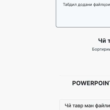
Табдил додани файлҳои 
Чӣ 
Боргирии
POWERPOINT 
Чӣ тавр ман файли