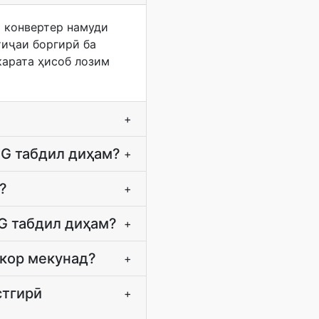
а конвертер намуди
тиҷаи боргирӣ ба
карата ҳисоб лозим
+
EG табдил диҳам?
+
?
+
EG табдил диҳам?
+
 кор мекунад?
+
стгирӣ
+