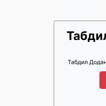
Табди
Табдил Дода