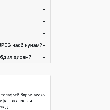
+
+
+
JPEG насб кунам?
+
абдил диҳам?
+
 талафотӣ барои аксҳо
ифат ва андозаи
унад.