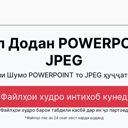
л Додан POWERPO
JPEG
ни Шумо POWERPOINT то JPEG ҳуҷҷат
Файлҳои худро интихоб кунед
Файлҳои худро барои табдили касбӣ дар ин ҷо партоед
*Файлҳо пас аз 24 соат нест карда шуданд