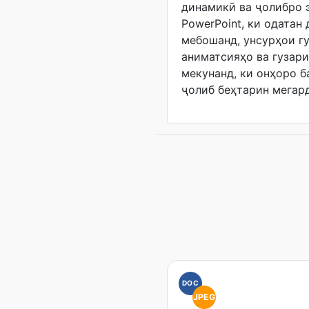
динамикӣ ва ҷолибро 
PowerPoint, ки одатан
мебошанд, унсурҳои г
аниматсияҳо ва гузар
мекунанд, ки онҳоро б
ҷолиб беҳтарин мегар
DOC
JPEG