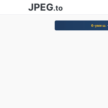
JPEG
.to
6-уми ш.