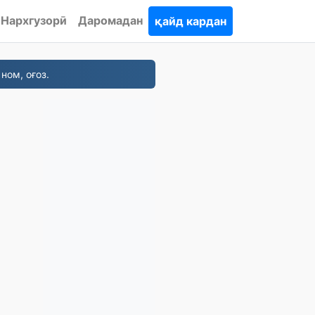
Нархгузорӣ
Даромадан
қайд кардан
ном, оғоз.