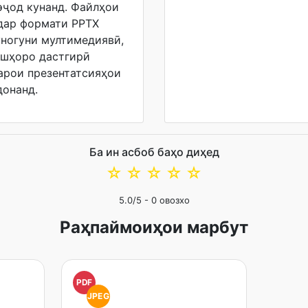
эҷод кунанд. Файлҳои
 дар формати PPTX
уногуни мултимедиявӣ,
ишҳоро дастгирӣ
арои презентатсияҳои
донанд.
Ба ин асбоб баҳо диҳед
☆
☆
☆
☆
☆
5.0
/5 -
0
овозхо
Раҳпаймоиҳои марбут
PDF
JPEG