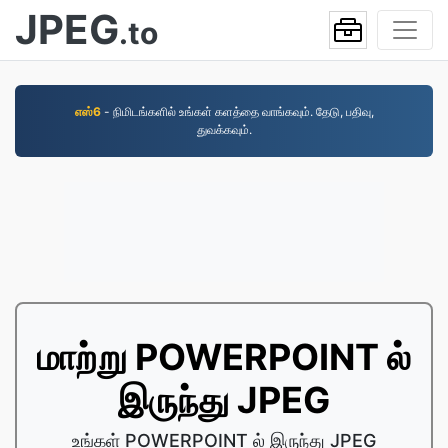
JPEG
.to
எஸ்6
- நிமிடங்களில் உங்கள் களத்தை வாங்கவும். தேடு, பதிவு,
துவக்கவும்.
மாற்று POWERPOINT ல்
இருந்து JPEG
உங்கள் POWERPOINT ல் இருந்து JPEG