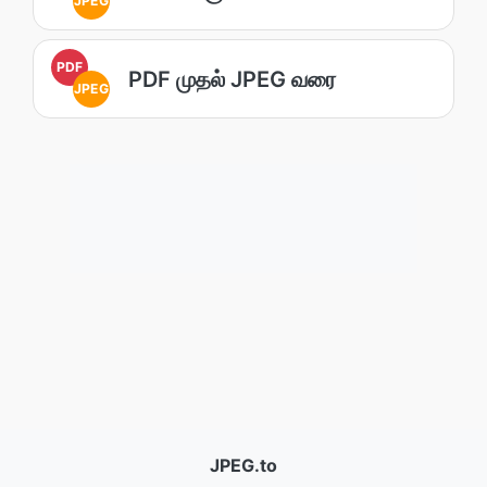
JPEG
PDF
PDF முதல் JPEG வரை
JPEG
JPEG.to