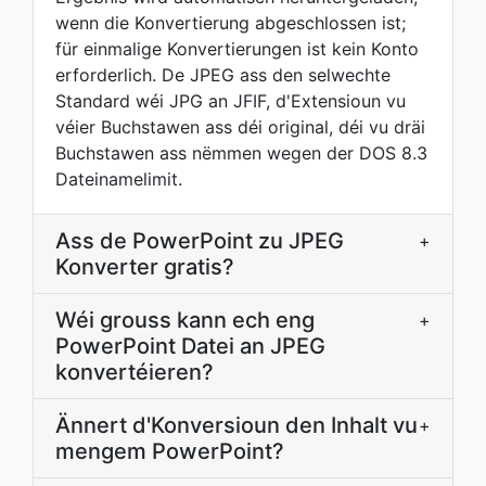
wenn die Konvertierung abgeschlossen ist;
für einmalige Konvertierungen ist kein Konto
erforderlich. De JPEG ass den selwechte
Standard wéi JPG an JFIF, d'Extensioun vu
véier Buchstawen ass déi original, déi vu dräi
Buchstawen ass nëmmen wegen der DOS 8.3
Dateinamelimit.
Ass de PowerPoint zu JPEG
+
Konverter gratis?
Wéi grouss kann ech eng
+
PowerPoint Datei an JPEG
konvertéieren?
Ännert d'Konversioun den Inhalt vu
+
mengem PowerPoint?