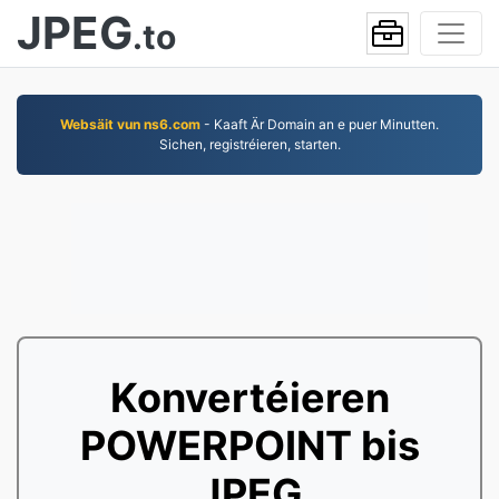
JPEG
.to
Websäit vun ns6.com
- Kaaft Är Domain an e puer Minutten.
Sichen, registréieren, starten.
Konvertéieren
POWERPOINT bis
JPEG