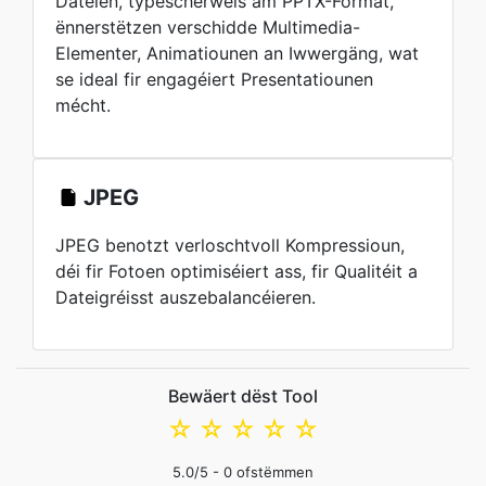
Dateien, typescherweis am PPTX-Format,
ënnerstëtzen verschidde Multimedia-
Elementer, Animatiounen an Iwwergäng, wat
se ideal fir engagéiert Presentatiounen
mécht.
JPEG
JPEG benotzt verloschtvoll Kompressioun,
déi fir Fotoen optimiséiert ass, fir Qualitéit a
Dateigréisst auszebalancéieren.
Bewäert dëst Tool
☆
☆
☆
☆
☆
5.0
/5 -
0
ofstëmmen