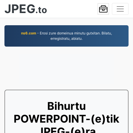
JPEG
.to
ns6.com
- Erosi zure domeinua minutu gutxitan. Bilatu,
erregistratu, abiatu.
Bihurtu
POWERPOINT-(e)tik
JPEG-(e)ra