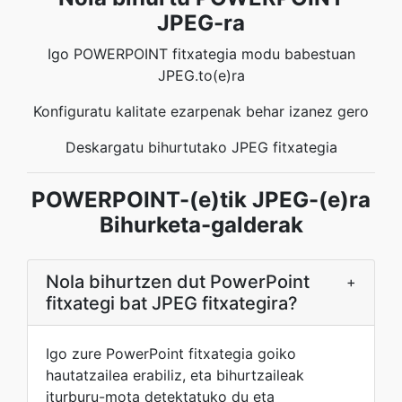
JPEG-ra
Igo POWERPOINT fitxategia modu babestuan
JPEG.to(e)ra
Konfiguratu kalitate ezarpenak behar izanez gero
Deskargatu bihurtutako JPEG fitxategia
POWERPOINT-(e)tik JPEG-(e)ra
Bihurketa-galderak
Nola bihurtzen dut PowerPoint
+
fitxategi bat JPEG fitxategira?
Igo zure PowerPoint fitxategia goiko
hautatzailea erabiliz, eta bihurtzaileak
iturburu-mota detektatuko du eta