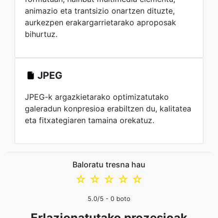
animazio eta trantsizio onartzen dituzte,
aurkezpen erakargarrietarako aproposak
bihurtuz.
JPEG
JPEG-k argazkietarako optimizatutako
galeradun konpresioa erabiltzen du, kalitatea
eta fitxategiaren tamaina orekatuz.
Baloratu tresna hau
☆
☆
☆
☆
☆
5.0
/5 -
0
boto
Erlazionatutako prozesioak