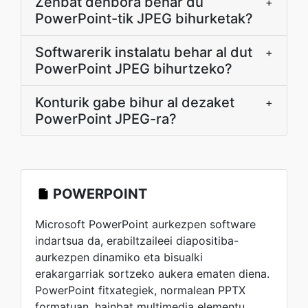
Zenbat denbora behar du
+
PowerPoint-tik JPEG bihurketak?
Softwarerik instalatu behar al dut
+
PowerPoint JPEG bihurtzeko?
Konturik gabe bihur al dezaket
+
PowerPoint JPEG-ra?
POWERPOINT
Microsoft PowerPoint aurkezpen software
indartsua da, erabiltzaileei diapositiba-
aurkezpen dinamiko eta bisualki
erakargarriak sortzeko aukera ematen diena.
PowerPoint fitxategiek, normalean PPTX
formatuan, hainbat multimedia elementu,