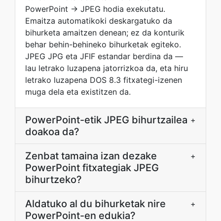
PowerPoint → JPEG hodia exekutatu.
Emaitza automatikoki deskargatuko da
bihurketa amaitzen denean; ez da konturik
behar behin-behineko bihurketak egiteko.
JPEG JPG eta JFIF estandar berdina da —
lau letrako luzapena jatorrizkoa da, eta hiru
letrako luzapena DOS 8.3 fitxategi-izenen
muga dela eta existitzen da.
PowerPoint-etik JPEG bihurtzailea
+
doakoa da?
Zenbat tamaina izan dezake
+
PowerPoint fitxategiak JPEG
bihurtzeko?
Aldatuko al du bihurketak nire
+
PowerPoint-en edukia?