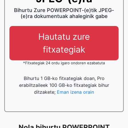
Bihurtu Zure POWERPOINT-(e)tik JPEG-
(e)ra dokumentuak ahaleginik gabe
Hautatu zure
fitxategiak
*Fitxategiak 24 ordu igaro ondoren ezabatuta
Bihurtu 1 GB-ko fitxategiak doan, Pro
erabiltzaileek 100 GB-ko fitxategiak bihur
ditzakete;
Eman izena orain
Nola bihurtu POWERPOINT