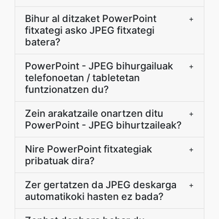
Bihur al ditzaket PowerPoint
+
fitxategi asko JPEG fitxategi
batera?
PowerPoint - JPEG bihurgailuak
+
telefonoetan / tabletetan
funtzionatzen du?
Zein arakatzaile onartzen ditu
+
PowerPoint - JPEG bihurtzaileak?
Nire PowerPoint fitxategiak
+
pribatuak dira?
Zer gertatzen da JPEG deskarga
+
automatikoki hasten ez bada?