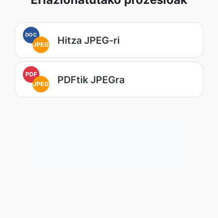
DOC
Hitza JPEG-ri
JPEG
PDF
PDFtik JPEGra
JPEG