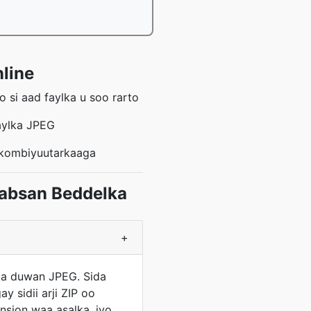
nline
 si aad faylka u soo rarto
aylka JPEG
o kombiyuutarkaaga
aabsan Beddelka
+
ka duwan JPEG. Sida
 sidii arji ZIP oo
ension waa asalka, iyo