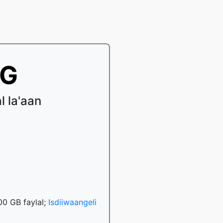
EG
 la'aan
00 GB faylal;
Isdiiwaangeli