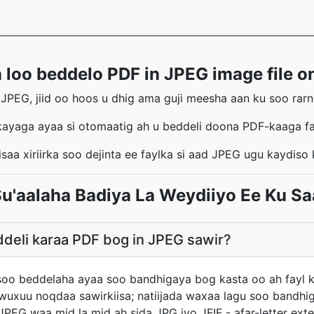
 loo beddelo PDF in JPEG image file o
PEG, jiid oo hoos u dhig ama guji meesha aan ku soo rarno
kayaga ayaa si otomaatig ah u beddeli doona PDF-kaaga f
saa xiriirka soo dejinta ee faylka si aad JPEG ugu kaydis
Su'aalaha Badiya La Weydiiyo Ee Ku S
deli karaa PDF bog in JPEG sawir?
 soo beddelaha ayaa soo bandhigaya bog kasta oo ah fayl 
uxuu noqdaa sawirkiisa; natiijada waxaa lagu soo bandhigay
 JPEG waa mid la mid ah sida JPG iyo JFIF - afar-letter ext