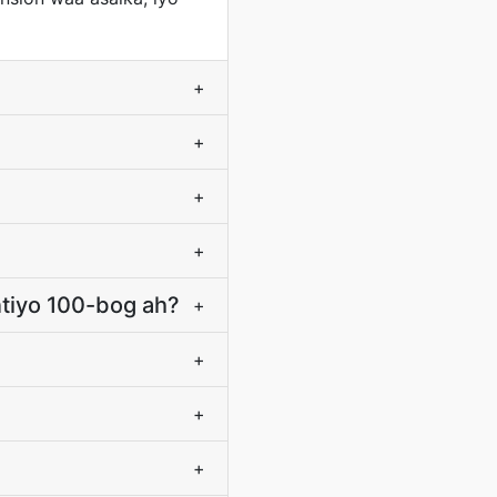
+
+
+
+
ntiyo 100-bog ah?
+
+
+
+