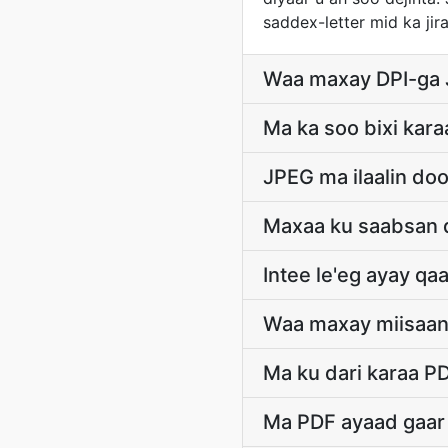
saddex-letter mid ka ji
Waa maxay DPI-ga 
Ma ka soo bixi kar
JPEG ma ilaalin doo
Maxaa ku saabsan 
Intee le'eg ayay q
Waa maxay miisaank
Ma ku dari karaa P
Ma PDF ayaad gaar