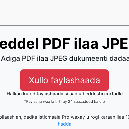
eddel PDF ilaa JP
 Adiga PDF ilaa JPEG dukumeenti dadaal
Xullo faylashaada
Halkan ku rid faylashaada si aad u beddesho xirfadle
*Faylasha waa la tirtiray 24 saacadood ka dib
 bilaash ah, dadka isticmaala Pro waxay u rogi karaan ilaa 1
hadda