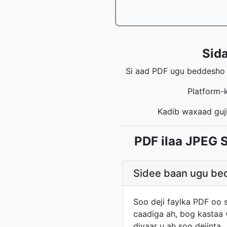
Sida
Si aad PDF ugu beddesho J
Platform-
Kadib waxaad guji
PDF ilaa JPEG 
Sidee baan ugu bed
Soo deji faylka PDF oo
caadiga ah, bog kastaa w
diyaar u ah soo dejinta.