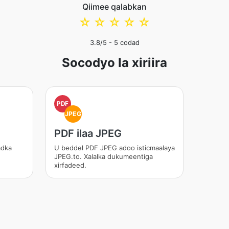
Qiimee qalabkan
☆
☆
☆
☆
☆
3.8
/5 -
5
codad
Socodyo la xiriira
PDF
JPEG
PDF ilaa JPEG
adka
U beddel PDF JPEG adoo isticmaalaya
JPEG.to. Xalalka dukumeentiga
xirfadeed.