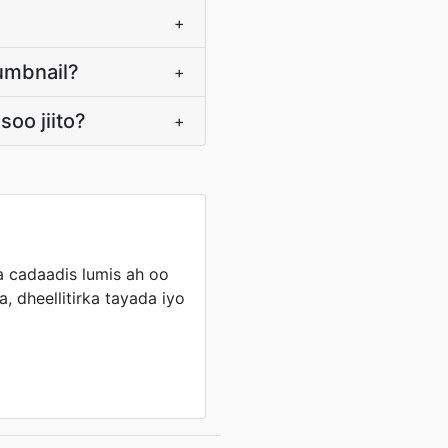
+
umbnail?
+
oo jiito?
+
cadaadis lumis ah oo
, dheellitirka tayada iyo