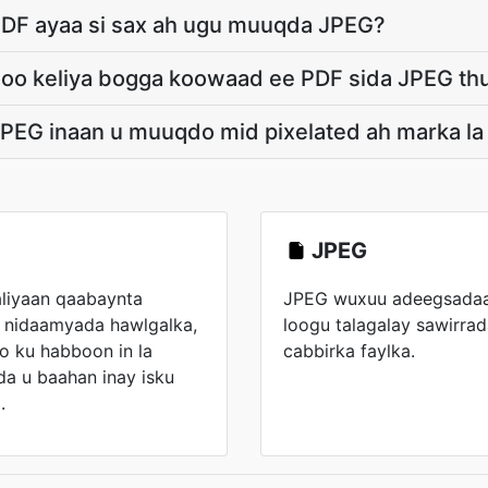
 PDF ayaa si sax ah ugu muuqda JPEG?
 oo keliya bogga koowaad ee PDF sida JPEG th
PEG inaan u muuqdo mid pixelated ah marka la s
JPEG
aliyaan qaabaynta
JPEG wuxuu adeegsadaa 
 nidaamyada hawlgalka,
loogu talagalay sawirrada
o ku habboon in la
cabbirka faylka.
a u baahan inay isku
.