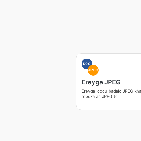
DOC
JPEG
Ereyga JPEG
Ereyga loogu badalo JPEG kh
tooska ah JPEG.to