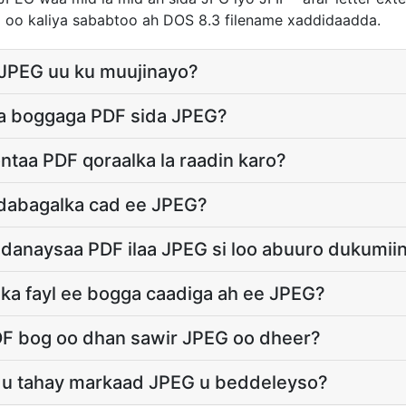
ra oo kaliya sababtoo ah DOS 8.3 filename xaddidaadda.
JPEG uu ku muujinayo?
aa boggaga PDF sida JPEG?
ntaa PDF qoraalka la raadin karo?
dabagalka cad ee JPEG?
aadanaysaa PDF ilaa JPEG si loo abuuro dukumii
a fayl ee bogga caadiga ah ee JPEG?
DF bog oo dhan sawir JPEG oo dheer?
 u tahay markaad JPEG u beddeleyso?