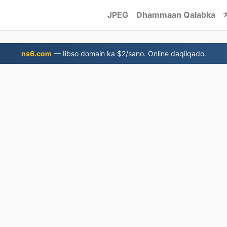
JPEG
Dhammaan Qalabka
ns6.com
— Iibso domain ka $2/sano. Online daqiiqado.