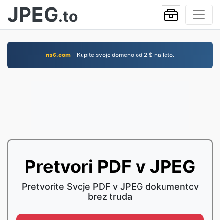
JPEG
.to
ns6.com
– Kupite svojo domeno od 2 $ na leto.
Pretvori PDF v JPEG
Pretvorite Svoje PDF v JPEG dokumentov
brez truda