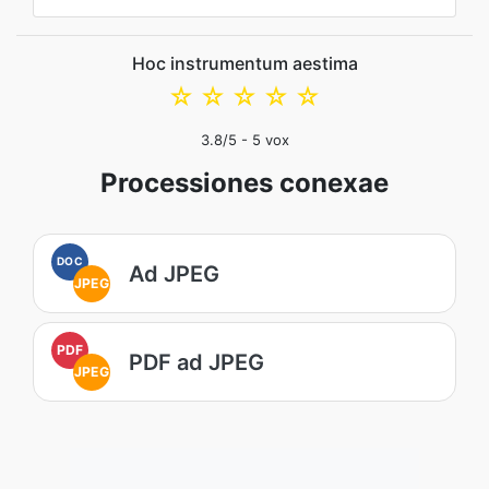
Hoc instrumentum aestima
☆
☆
☆
☆
☆
3.8
/5 -
5
vox
Processiones conexae
DOC
Ad JPEG
JPEG
PDF
PDF ad JPEG
JPEG