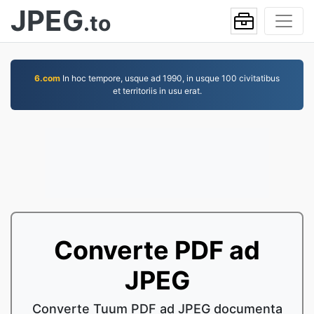
JPEG
.to
6.com
In hoc tempore, usque ad 1990, in usque 100 civitatibus
et territoriis in usu erat.
Converte PDF ad
JPEG
Converte Tuum PDF ad JPEG documenta