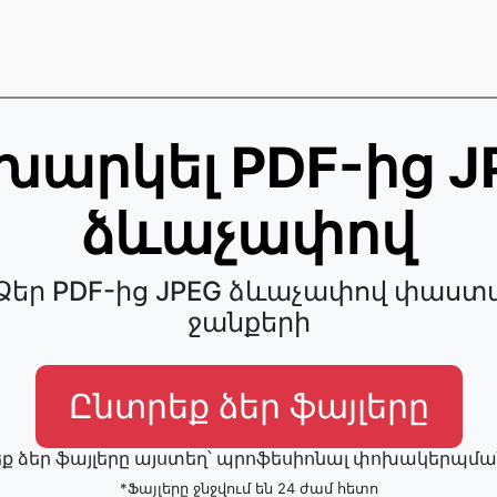
խարկել PDF-ից J
ձևաչափով
եր PDF-ից JPEG ձևաչափով փաս
ջանքերի
Ընտրեք ձեր ֆայլերը
ք ձեր ֆայլերը այստեղ՝ պրոֆեսիոնալ փոխակերպմ
*Ֆայլերը ջնջվում են 24 ժամ հետո