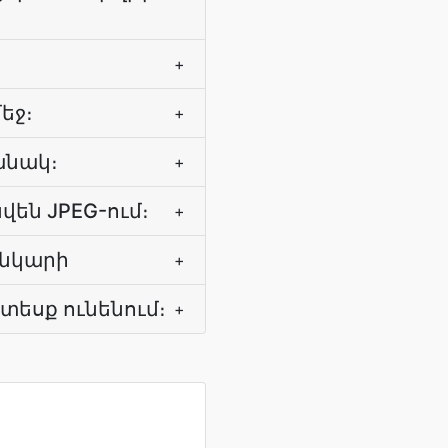
+
եջ։
+
անակ։
+
վեն JPEG-ում։
+
անկարի
+
տեսք ունենում։
+