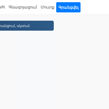
API
Գնագոյացում
Մուտք
Գրանցվել
անցում, սկսում։