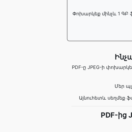
Փոխարկեք մինչև 1 ԳԲ 
Ինչպ
PDF-ը JPEG-ի փոխարկե
Մեր պ
Այնուհետև սեղմեք ֆ
PDF-ից