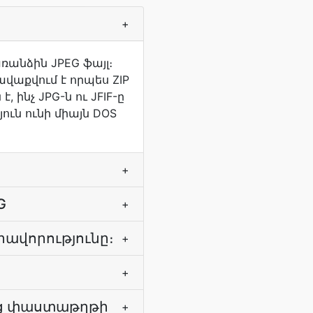
+
ռանձին JPEG ֆայլ։
ավաքվում է որպես ZIP
ինչ JPG-ն ու JFIF-ը
ուն ունի միայն DOS
+
G
+
րավորությունը։
+
+
նոց փաստաթղթի
+