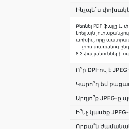
Ինչպե՞ս փոխակե
Բեռնել PDF ֆայլը և 
Լռելյայն յուրաքանչյ
արխիվ, որը պատրաստ 
— չորս տառանոց ընդլ
8.3 ֆայլանունների
Ո՞ր DPI-ով է JP
Կարո՞ղ եմ բացառ
Արդյո՞ք JPEG-ը 
Ի՞նչ կասեք JPE
Որքա՞ն ժամանակ