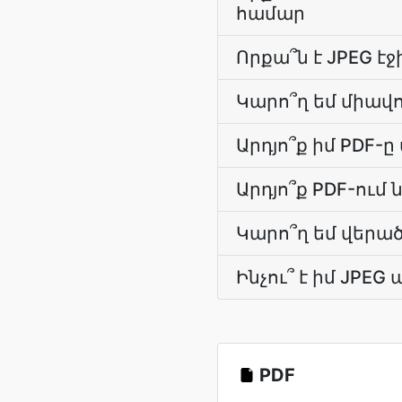
համար
Որքա՞ն է JPEG էջ
Կարո՞ղ եմ միավո
Արդյո՞ք իմ PDF
Արդյո՞ք PDF-ում
Կարո՞ղ եմ վերած
Ինչու՞ է իմ JPE
PDF