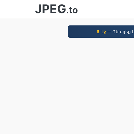
JPEG
.to
6. էջ
— Գնացեք և