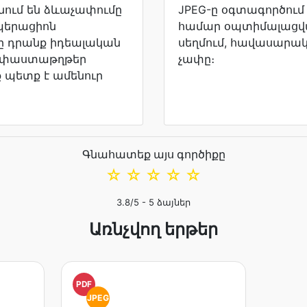
նում են ձևաչափումը
JPEG-ը օգտագործում 
օպերացիոն
համար օպտիմալացվա
չը դրանք իդեալական
սեղմում, հավասարակշ
ի փաստաթղթեր
չափը։
ք պետք է ամենուր
Գնահատեք այս գործիքը
☆
☆
☆
☆
☆
3.8
/5 -
5
ձայներ
Առնչվող երթեր
PDF
JPEG