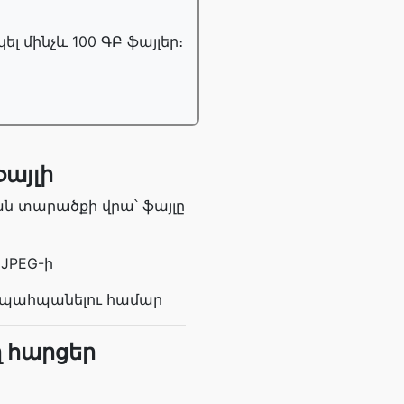
 մինչև 100 ԳԲ ֆայլեր։
ֆայլի
ան տարածքի վրա՝ ֆայլը
JPEG-ի
ւմ պահպանելու համար
 հարցեր