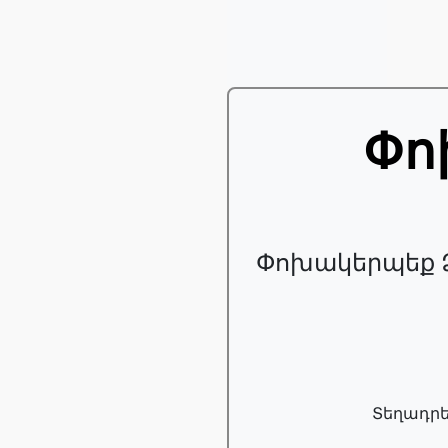
Փո
Փոխակերպեք Ձ
Տեղադրե