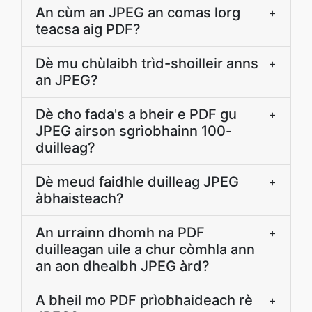
An cùm an JPEG an comas lorg
+
teacsa aig PDF?
Dè mu chùlaibh trìd-shoilleir anns
+
an JPEG?
Dè cho fada's a bheir e PDF gu
+
JPEG airson sgrìobhainn 100-
duilleag?
Dè meud faidhle duilleag JPEG
+
àbhaisteach?
An urrainn dhomh na PDF
+
duilleagan uile a chur còmhla ann
an aon dhealbh JPEG àrd?
A bheil mo PDF prìobhaideach rè
+