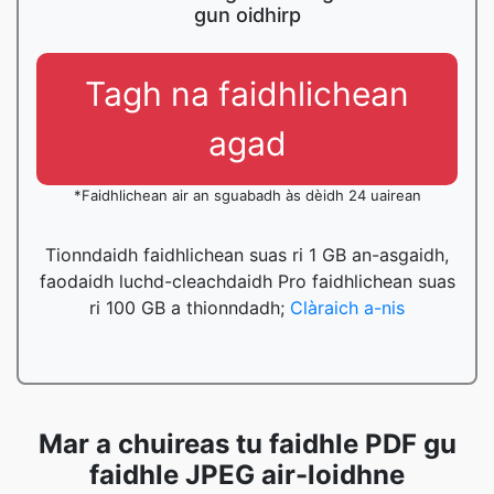
gun oidhirp
Tagh na faidhlichean
agad
*Faidhlichean air an sguabadh às dèidh 24 uairean
Tionndaidh faidhlichean suas ri 1 GB an-asgaidh,
faodaidh luchd-cleachdaidh Pro faidhlichean suas
ri 100 GB a thionndadh;
Clàraich a-nis
Mar a chuireas tu faidhle PDF gu
faidhle JPEG air-loidhne