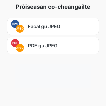
Pròiseasan co-cheangailte
DOC
Facal gu JPEG
JPEG
PDF
PDF gu JPEG
JPEG