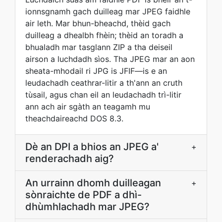
ionnsgnamh gach duilleag mar JPEG faidhle
air leth. Mar bhun-bheachd, thèid gach
duilleag a dhealbh fhèin; thèid an toradh a
bhualadh mar tasglann ZIP a tha deiseil
airson a luchdadh sìos. Tha JPEG mar an aon
sheata-mhodail ri JPG is JFIF—is e an
leudachadh ceathrar-litir a th'ann an cruth
tùsail, agus chan eil an leudachadh trì-litir
ann ach air sgàth an teagamh mu
theachdaireachd DOS 8.3.
Dè an DPI a bhios an JPEG a'
+
renderachadh aig?
An urrainn dhomh duilleagan
+
sònraichte de PDF a dhì-
dhùmhlachadh mar JPEG?