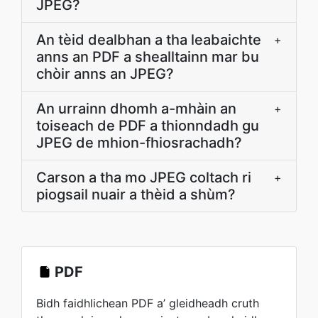
JPEG?
An tèid dealbhan a tha leabaichte
+
anns an PDF a shealltainn mar bu
chòir anns an JPEG?
An urrainn dhomh a-mhàin an
+
toiseach de PDF a thionndadh gu
JPEG de mhion-fhiosrachadh?
Carson a tha mo JPEG coltach ri
+
piogsail nuair a thèid a shùm?
PDF
Bidh faidhlichean PDF a’ gleidheadh cruth