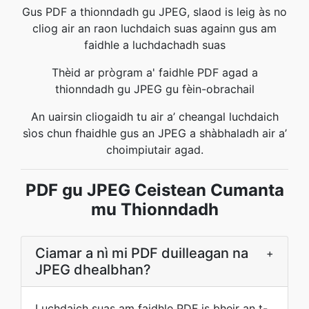
Gus PDF a thionndadh gu JPEG, slaod is leig às no
cliog air an raon luchdaich suas againn gus am
faidhle a luchdachadh suas
Thèid ar prògram a' faidhle PDF agad a
thionndadh gu JPEG gu fèin-obrachail
An uairsin cliogaidh tu air a’ cheangal luchdaich
sìos chun fhaidhle gus an JPEG a shàbhaladh air a’
choimpiutair agad.
PDF gu JPEG Ceistean Cumanta
mu Thionndadh
Ciamar a nì mi PDF duilleagan na
+
JPEG dhealbhan?
Luchdaich suas am faidhle PDF is bheir an t-