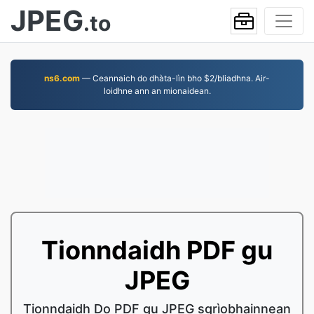
JPEG
.to
ns6.com
— Ceannaich do dhàta-lìn bho $2/bliadhna. Air-
loidhne ann an mionaidean.
Tionndaidh PDF gu
JPEG
Tionndaidh Do PDF gu JPEG sgrìobhainnean