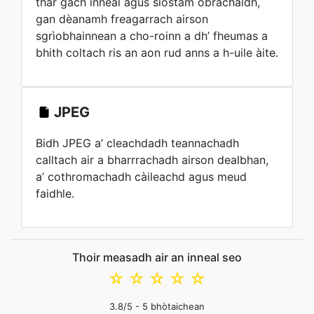
thar gach inneal agus siostam obrachaidh,
gan dèanamh freagarrach airson
sgrìobhainnean a cho-roinn a dh’ fheumas a
bhith coltach ris an aon rud anns a h-uile àite.
JPEG
Bidh JPEG a’ cleachdadh teannachadh
calltach air a bharrrachadh airson dealbhan,
a’ cothromachadh càileachd agus meud
faidhle.
Thoir measadh air an inneal seo
☆
☆
☆
☆
☆
3.8
/5 -
5
bhòtaichean