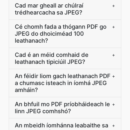
Cad mar gheall ar chúlraí
+
trédhearcacha sa JPEG?
Cé chomh fada a thógann PDF go
+
JPEG do dhoiciméad 100
leathanach?
Cad é an méid comhaid de
+
leathanach tipiciúil JPEG?
An féidir liom gach leathanach PDF
+
a chumasc isteach in íomhá JPEG
amháin?
An bhfuil mo PDF príobháideach le
+
linn JPEG comhshó?
An mbeidh íomhánna leabaithe sa
+