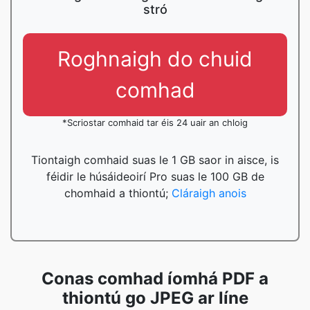
stró
Roghnaigh do chuid
comhad
*Scriostar comhaid tar éis 24 uair an chloig
Tiontaigh comhaid suas le 1 GB saor in aisce, is
féidir le húsáideoirí Pro suas le 100 GB de
chomhaid a thiontú;
Cláraigh anois
Conas comhad íomhá PDF a
thiontú go JPEG ar líne