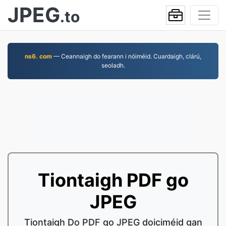
JPEG
.to
ns6. com
— Ceannaigh do fearann i nóiméid. Cuardaigh, clárú,
seoladh.
Tiontaigh PDF go
JPEG
Tiontaigh Do PDF go JPEG doiciméid gan