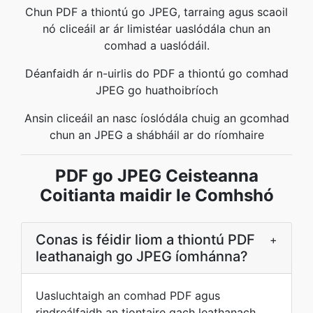
Chun PDF a thiontú go JPEG, tarraing agus scaoil
nó cliceáil ar ár limistéar uaslódála chun an
comhad a uaslódáil.
Déanfaidh ár n-uirlis do PDF a thiontú go comhad
JPEG go huathoibríoch
Ansin cliceáil an nasc íoslódála chuig an gcomhad
chun an JPEG a shábháil ar do ríomhaire
PDF go JPEG Ceisteanna
Coitianta maidir le Comhshó
Conas is féidir liom a thiontú PDF
+
leathanaigh go JPEG íomhánna?
Uasluchtaigh an comhad PDF agus
rindreálfaidh an tiontaire gach leathanach