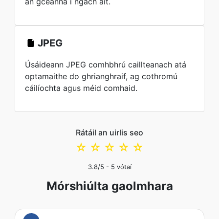
an gcéanna i ngach áit.
JPEG
Úsáideann JPEG comhbhrú caillteanach atá
optamaithe do ghrianghraif, ag cothromú
cáilíochta agus méid comhaid.
Rátáil an uirlis seo
☆
☆
☆
☆
☆
3.8
/5 -
5
vótaí
Mórshiúlta gaolmhara