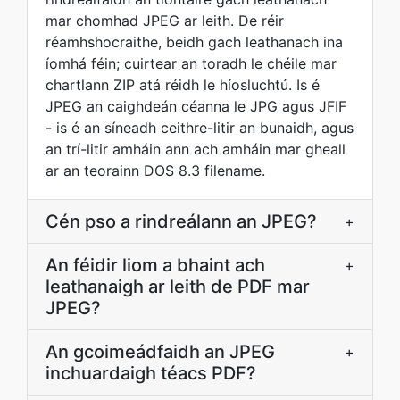
mar chomhad JPEG ar leith. De réir
réamhshocraithe, beidh gach leathanach ina
íomhá féin; cuirtear an toradh le chéile mar
chartlann ZIP atá réidh le híosluchtú. Is é
JPEG an caighdeán céanna le JPG agus JFIF
- is é an síneadh ceithre-litir an bunaidh, agus
an trí-litir amháin ann ach amháin mar gheall
ar an teorainn DOS 8.3 filename.
Cén pso a rindreálann an JPEG?
+
An féidir liom a bhaint ach
+
leathanaigh ar leith de PDF mar
JPEG?
An gcoimeádfaidh an JPEG
+
inchuardaigh téacs PDF?