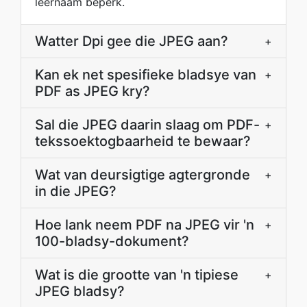
lêernaam beperk.
Watter Dpi gee die JPEG aan?
+
Kan ek net spesifieke bladsye van
+
PDF as JPEG kry?
Sal die JPEG daarin slaag om PDF-
+
tekssoektogbaarheid te bewaar?
Wat van deursigtige agtergronde
+
in die JPEG?
Hoe lank neem PDF na JPEG vir 'n
+
100-bladsy-dokument?
Wat is die grootte van 'n tipiese
+
JPEG bladsy?