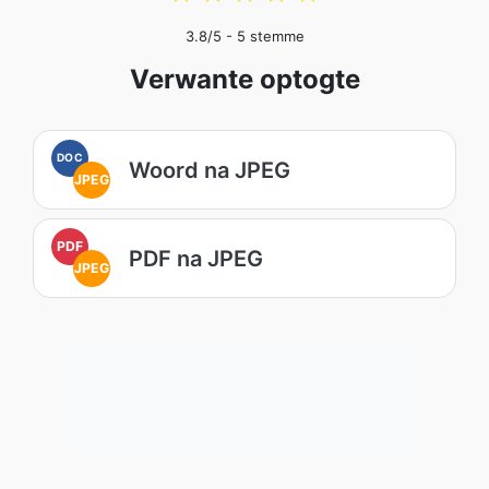
3.8
/5 -
5
stemme
Verwante optogte
DOC
Woord na JPEG
JPEG
PDF
PDF na JPEG
JPEG