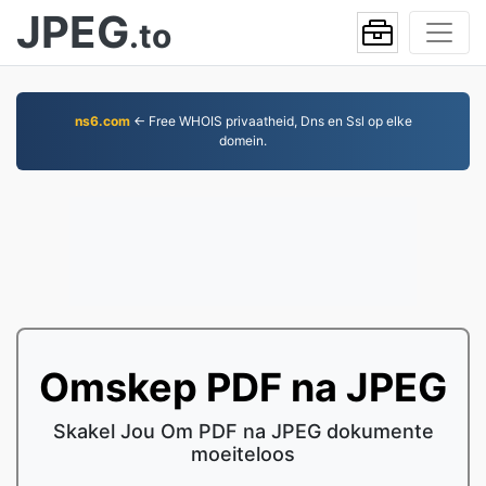
JPEG
.to
ns6.com
← Free WHOIS privaatheid, Dns en Ssl op elke
domein.
Omskep PDF na JPEG
Skakel Jou Om PDF na JPEG dokumente
moeiteloos