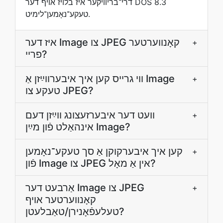
דרי־בריוויקער איז בלויז אױף דער DOS 8.3
טעקע־נאָמען־לימיט.
איז דער Image צו JPEG קאָנווערטער
+
פריי?
ווי גרײס קען איך איבערװײַזן אַ Image
+
טעקע צו JPEG?
װעט דער איבערזעצונג װײַזן דעם
+
אינהאַלט פֿון מײַן Image?
קען איך איבערקוקן אַ סך טעקע־נאָמען
+
פֿון Image צו JPEG אין אַ מאָל?
אַרבעט דער Image צו JPEG
+
קאָנווערטער אויף
טעלעפֿאָנירן/טאַבלעטן?