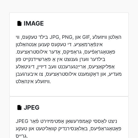
IMAGE
בילד טעקעס, ווי JPG, PNG, און GIF, האַלטן וויזועלע
אינפֿאָרמאַציע. די טעקעס קענען אַנטהאַלטן
פאָטאָגראַפֿיעס, גראַפיקס, אָדער אילוסטראַציעס.
בילדער ווערן גענוצט אין אַ פאַרשיידנקייט פון
אַפּליקאַציעס, אַרייַנגערעכנט וועב דיזיין, דיגיטאַלע
מעדיע, און דאָקומענט אילוסטראַציעס, צו איבערגעבן
וויזועלע אינהאַלט.
JPEG
JPEG ניצט לאָססי קאַמפּרעשאַן אָפּטימיזירט פֿאַר
פאָטאָגראַפֿיעס, באַלאַנסירנדיק קוואַליטעט און טעקע
גרייס.