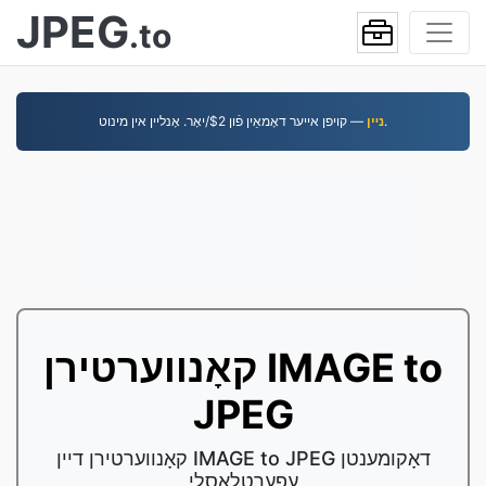
JPEG
.to
— קויפן אייער דאָמאַין פֿון $2/יאָר. אָנליין אין מינוט.
נײן
קאָנווערטירן IMAGE to
JPEG
קאָנווערטירן דיין IMAGE to JPEG דאָקומענטן
עפערטלאַסלי