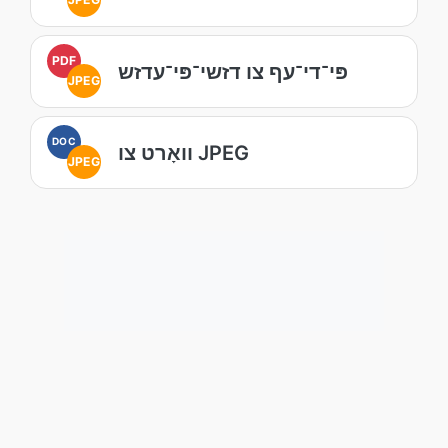
PDF
פּי־די־עף צו דזשי־פּי־עדזש
JPEG
DOC
וואָרט צו JPEG
JPEG