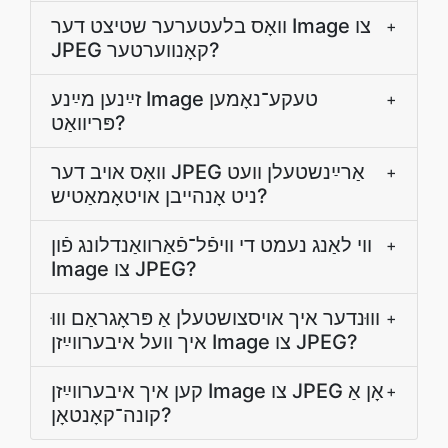
וואָס בלעטערער שטיצט דער Image צו
+
JPEG קאָנווערטער?
זײַנען מײַנע Image טעקע־נאָמען
+
פּריוואַט?
װאָס אויב דער JPEG אַרײַנשטעלן װעט
+
ניט אָנהײבן אויטאָמאַטיש?
ווי לאַנג נעמט די װיפֿל־פֿאַרװאַנדלונג פֿון
+
Image צו JPEG?
װוּנדער איך אױסצושטעלן אַ פּראָגראַם װוּ
+
איך װעל איבערװײַזן Image צו JPEG?
קען איך איבערװײַזן Image צו JPEG אָן אַ
+
קונה־קאָנטאָן?