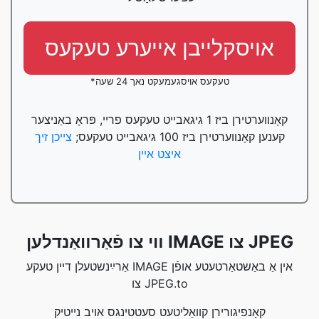
אויסקלייבן אייערע טעקעס
*טעקעס אויסגעמעקט נאך 24 שעה
קאָנווערטירן ביז 1 גיגאבייט טעקעס פריי, פּראָ באַניצער
קענען קאָנווערטירן ביז 100 גיגאבייט טעקעס;
צייכן זיך
איצט איין
װי צו פֿאַרװאַנדלען IMAGE צו JPEG
אַרײַנשטעלן דיין טעקע IMAGE אין אַ באַשטאַרטעטע אופֿן
צו JPEG.to
קאָנפיגורירן קוואַליטעט סעטטינגס אויב נייטיק