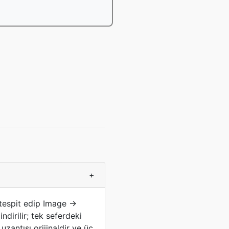
+
 tespit edip Image →
dirilir; tek seferdeki
zantısı orijinaldir ve üç