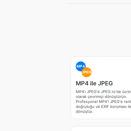
MP4
JPEG
MP4 ile JPEG
MP4'ı JPEG'e JPEG.to'de ücre
olarak çevrimiçi dönüştürün.
Profesyonel MP4'i JPEG'e ren
doğruluğu ve EXIF koruması il
dönüştür.