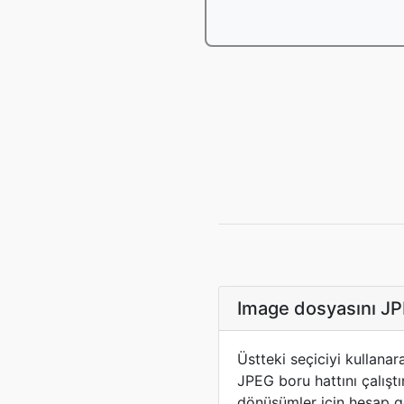
Image dosyasını JP
Üstteki seçiciyi kullan
JPEG boru hattını çalışt
dönüşümler için hesap ge