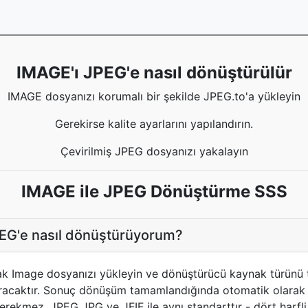
IMAGE'ı JPEG'e nasıl dönüştürülür
IMAGE dosyanızı korumalı bir şekilde JPEG.to'a yükleyin
Gerekirse kalite ayarlarını yapılandırın.
Çevirilmiş JPEG dosyanızı yakalayın
IMAGE ile JPEG Dönüştürme SSS
EG'e nasıl dönüştürüyorum?
arak Image dosyanızı yükleyin ve dönüştürücü kaynak türünü
ıracaktır. Sonuç dönüşüm tamamlandığında otomatik olarak in
rekmez. JPEG JPG ve JFIF ile aynı standarttır - dört harfli u