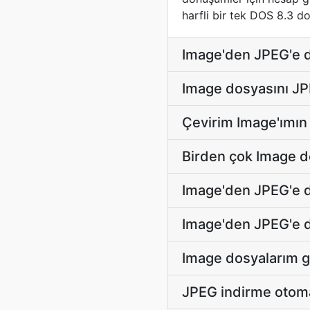
harfli bir tek DOS 8.3 do
Image'den JPEG'e d
Image dosyasını JP
Çevirim Image'ımın 
Birden çok Image d
Image'den JPEG'e dö
Image'den JPEG'e dö
Image dosyalarım gi
JPEG indirme otoma