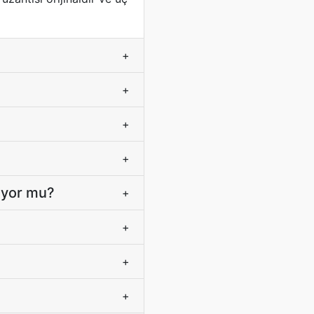
+
+
+
+
şıyor mu?
+
+
+
+