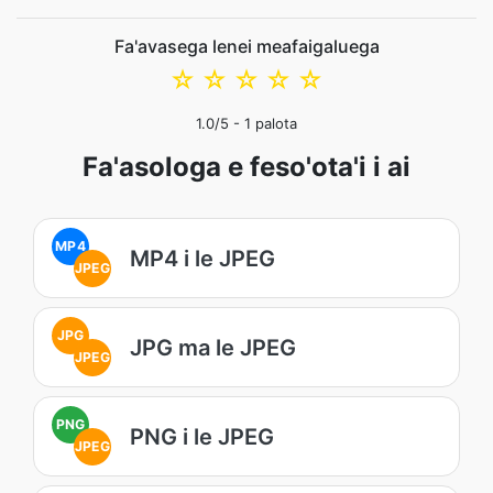
Fa'avasega lenei meafaigaluega
☆
☆
☆
☆
☆
1.0
/5 -
1
palota
Fa'asologa e feso'ota'i i ai
MP4
MP4 i le JPEG
JPEG
JPG
JPG ma le JPEG
JPEG
PNG
PNG i le JPEG
JPEG