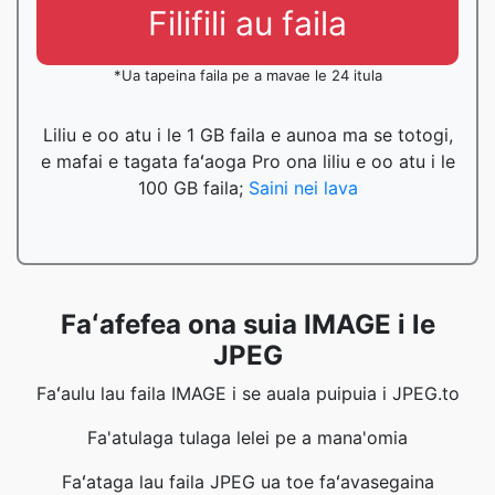
Filifili au faila
*Ua tapeina faila pe a mavae le 24 itula
Liliu e oo atu i le 1 GB faila e aunoa ma se totogi,
e mafai e tagata faʻaoga Pro ona liliu e oo atu i le
100 GB faila;
Saini nei lava
Faʻafefea ona suia IMAGE i le
JPEG
Faʻaulu lau faila IMAGE i se auala puipuia i JPEG.to
Fa'atulaga tulaga lelei pe a mana'omia
Faʻataga lau faila JPEG ua toe faʻavasegaina