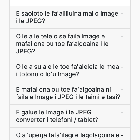
E saoloto le faʻaliliuina mai o Image
+
i le JPEG?
O le ā le tele o se faila Image e
+
mafai ona ou toe faʻaigoaina i le
JPEG?
O le a suia e le toe faʻaleleia le mea
+
i totonu o loʻu Image?
E mafai ona ou toe faʻaigoaina ni
+
faila e Image i JPEG i le taimi e tasi?
E galue le Image i le JPEG
+
converter i telefoni / tablet?
O a 'upega tafaʻilagi e lagolagoina e
+