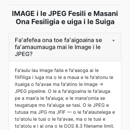
IMAGE i le JPEG Fesili e Masani
Ona Fesiligia e uiga i le Suiga
Faʻafefea ona toe faʻaigoaina se
+
faʻamaumauga mai le Image i le
JPEG?
Faʻaulu lau Image faila e faʻaaoga ai le
filifiliga i luga ma o le a maua e le faʻatonu le
ituaiga o faʻavae ma faʻatino le Image →
JPEG pipeline. O le a faʻaigoaina le faʻaiuga
pe a maeʻa le faʻaiuga; e le manaʻomia se
teugatupe mo faʻaiuga se tasi. O le JPEG e
tutusa ma JPG ma JFIF — o le faʻalautelega e
toʻatolu le tusi o le faʻavae, ma o le tusi e
toʻatolu e i ai ona o le DOS 8.3 filename limit.