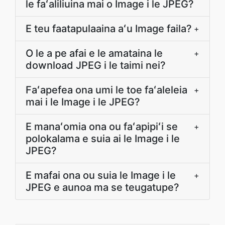
le faʻaliliuina mai o Image i le JPEG?
E teu faatapulaaina aʻu Image faila?
+
O le a pe afai e le amataina le
+
download JPEG i le taimi nei?
Faʻapefea ona umi le toe faʻaleleia
+
mai i le Image i le JPEG?
E manaʻomia ona ou faʻapipiʻi se
+
polokalama e suia ai le Image i le
JPEG?
E mafai ona ou suia le Image i le
+
JPEG e aunoa ma se teugatupe?