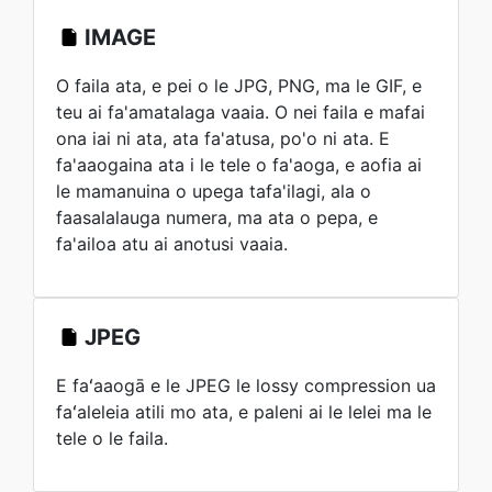
IMAGE
O faila ata, e pei o le JPG, PNG, ma le GIF, e
teu ai fa'amatalaga vaaia. O nei faila e mafai
ona iai ni ata, ata fa'atusa, po'o ni ata. E
fa'aaogaina ata i le tele o fa'aoga, e aofia ai
le mamanuina o upega tafa'ilagi, ala o
faasalalauga numera, ma ata o pepa, e
fa'ailoa atu ai anotusi vaaia.
JPEG
E faʻaaogā e le JPEG le lossy compression ua
faʻaleleia atili mo ata, e paleni ai le lelei ma le
tele o le faila.