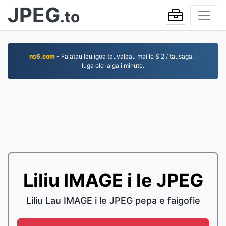
JPEG
.to
ns6.com
- Faʻatau lau igoa tauvalaau mai le $ 2 / tausaga. I
luga ole laiga i minute.
Liliu IMAGE i le JPEG
Liliu Lau IMAGE i le JPEG pepa e faigofie