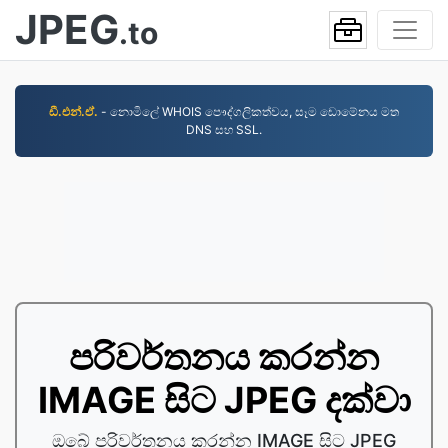
JPEG
.to
ඩී.එන්.ඒ.
- නොමිලේ WHOIS පෞද්ගලිකත්වය, සෑම ඩොමේනය මත
DNS සහ SSL.
පරිවර්තනය කරන්න
IMAGE සිට JPEG දක්වා
ඔබේ පරිවර්තනය කරන්න IMAGE සිට JPEG