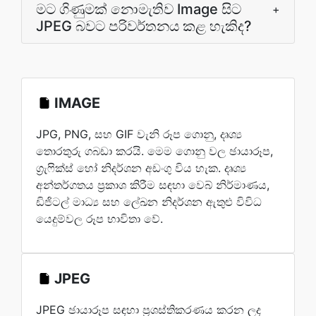
මට ගිණුමක් නොමැතිව Image සිට
+
JPEG බවට පරිවර්තනය කළ හැකිද?
IMAGE
JPG, PNG, සහ GIF වැනි රූප ගොනු, දෘශ්‍ය
තොරතුරු ගබඩා කරයි. මෙම ගොනු වල ඡායාරූප,
ග්‍රැෆික්ස් හෝ නිදර්ශන අඩංගු විය හැක. දෘශ්‍ය
අන්තර්ගතය ප්‍රකාශ කිරීම සඳහා වෙබ් නිර්මාණය,
ඩිජිටල් මාධ්‍ය සහ ලේඛන නිදර්ශන ඇතුළු විවිධ
යෙදුම්වල රූප භාවිතා වේ.
JPEG
JPEG ඡායාරූප සඳහා ප්‍රශස්තිකරණය කරන ලද