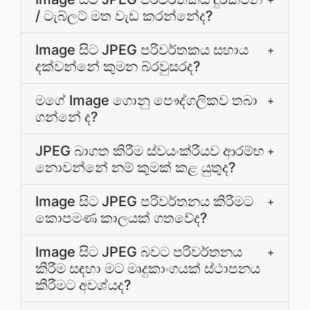
/ ටැබ්ලට් මත වැඩ කරන්නේද?
Image සිට JPEG පරිවර්තකය සහාය
+
දක්වන්නේ කුමන බ්රවුසරද?
මගේ Image ගොනු පෞද්ගලිකව තබා
+
ගන්නේ ද?
JPEG බාගත කිරීම ස්වයංක්රීයව ආරම්භ
+
නොවන්නේ නම් කුමක් කළ යුතුද?
Image සිට JPEG පරිවර්තනය කිරීමට
+
කොපමණ කාලයක් ගතවේද?
Image සිට JPEG බවට පරිවර්තනය
+
කිරීම සඳහා මට මෘදුකාංගයක් ස්ථාපනය
කිරීමට අවශ්යද?