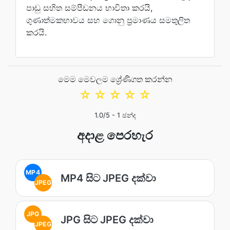
පාඩු සහිත සම්පීඩනය භාවිතා කරයි,
ගුණාත්මකභාවය සහ ගොනු ප්‍රමාණය සමතුලිත
කරයි.
මෙම මෙවලම ශ්‍රේණිගත කරන්න
☆
☆
☆
☆
☆
1.0
/5 -
1
ඡන්ද
අදාළ පෙරහැර
MP4
MP4 සිට JPEG දක්වා
JPEG
JPG
JPG සිට JPEG දක්වා
JPEG