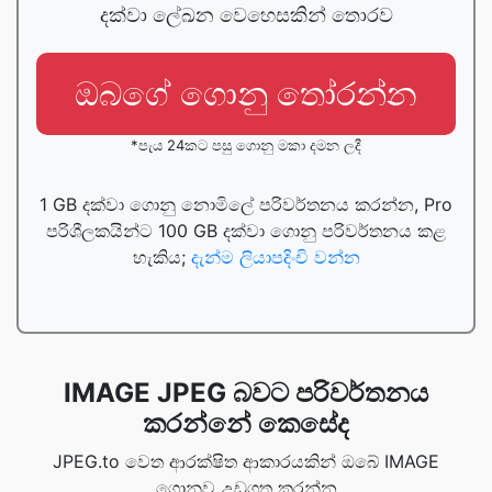
දක්වා ලේඛන වෙහෙසකින් තොරව
ඔබගේ ගොනු තෝරන්න
*පැය 24කට පසු ගොනු මකා දමන ලදී
1 GB දක්වා ගොනු නොමිලේ පරිවර්තනය කරන්න, Pro
පරිශීලකයින්ට 100 GB දක්වා ගොනු පරිවර්තනය කළ
හැකිය;
දැන්ම ලියාපදිංචි වන්න
IMAGE JPEG බවට පරිවර්තනය
කරන්නේ කෙසේද
JPEG.to වෙත ආරක්ෂිත ආකාරයකින් ඔබේ IMAGE
ගොනුව උඩුගත කරන්න