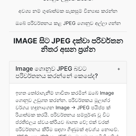
අවශ්‍ය නම් ගුණාත්මක සැකසුම් වින්‍යාස කරන්න
ඔබේ පරිවර්තනය කළ JPEG ගොනුව අල්ලා ගන්න
IMAGE සිට JPEG දක්වා පරිවර්තන
නිතර අසන ප්‍රශ්න
Image ගොනුව JPEG බවට
+
පරිවර්තනය කරන්නේ කෙසේද?
ඉහත තෝරාගැනීම් භාවිතා කරමින් ඔබේ Image
ගොනුව උඩුගත කරන්න. පරිවර්තකය මූලාශ්ර
වර්ගය හඳුනාගෙන Image → JPEG පයිප්ප ක්
රියාත්මක කරයි. පරිවර්තනය සම්පූර්ණ වූ විට
ප්රතිඵලය ස්වයංක්රීයව බාගත වේ; එක් වරක්
පරිවර්තනය කිරීම සඳහා ගිණුමක් අවශ්ය නොවේ.