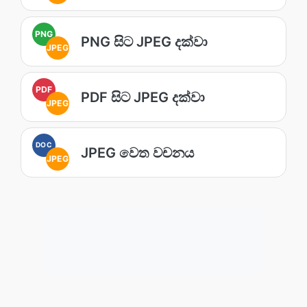
PNG
PNG සිට JPEG දක්වා
JPEG
PDF
PDF සිට JPEG දක්වා
JPEG
DOC
JPEG වෙත වචනය
JPEG