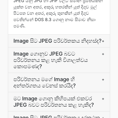
JPEG යනු JPG හා JFIF වලට සමාන ප්‍රමිතියකින්
යුක්ත වන අතර, අකුරු හතරකින් යුත් දිගුව මුල්
පිටපත වන අතර, අකුරු තුනකින් යුත් දිගුව
පවතින්නේ DOS 8.3 ගොනු නාම සීමාව නිසා
පමණි.
Image සිට JPEG පරිවර්තකය නිදහස්ද?
+
Image ගොනුව JPEG බවට
+
පරිවර්තනය කළ හැකි විශාලත්වය
කොපමණද?
පරිවර්තනය මගේ Image හි
+
අන්තර්ගතය වෙනස් කරයිද?
මට Image ගොනු කිහිපයක් එකවර
+
JPEG බවට පරිවර්තනය කළ හැකිද?
Image සිට JPEG පරිවර්තකය දුරකථන
+