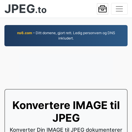
JPEG
.to
ns6.com
– Ditt domene, gjort rett. Ledig personvern og DNS
inkludert.
Konvertere IMAGE til
JPEG
Konverter Din IMAGE til JPEG dokumenterer