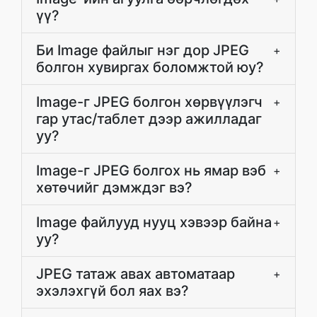
үү?
Би Image файлыг нэг дор JPEG
+
болгон хувиргах боломжтой юу?
Image-г JPEG болгон хөрвүүлэгч
+
гар утас/таблет дээр ажилладаг
уу?
Image-г JPEG болгох нь ямар вэб
+
хөтөчийг дэмждэг вэ?
Image файлууд нууц хэвээр байна
+
уу?
JPEG татаж авах автоматаар
+
эхэлэхгүй бол яах вэ?