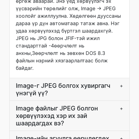
өргөж аваарай. Энэ үед хөрвүүлэгч эх
үүсвэрийн төрөлийг олж, Image → JPEG
хоолойг ажиллуулна. Хөдөлгөөн дууссаны
дараа үр дүн автоматаар татаж авна. Нэг
удаа хөрвүүлэхэд бүртгэл шаардахгүй.
JPEG нь JPG болон JFIF-тэй ижил
стандарттай -4өөрчлөлт нь
анхны,3өөрчлөлт нь зөвхөн DOS 8.3
файлын нэрний хязгаарлалтаас болж
байдаг.
Image-г JPEG болгох хувиргагч
+
үнэгүй үү?
Image файлыг JPEG болгон
+
хөрвүүлэхэд хэр их зай
шаардагдах вэ?
Image-ийн агуулга өөрчлөгдөх
+