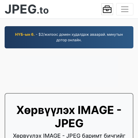
JPEG
.to
НҮБ-ын 6.
- $2/жилээс домен худалдаж аваарай. минутын
дотор онлайн.
Хөрвүүлэх IMAGE -
JPEG
Хөрвүүлэх IMAGE - JPEG баримт бичгийг