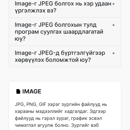
Image-г JPEG болгох нь хэр удаан
+
үргэлжлэх вэ?
Image-г JPEG болгохын тулд
+
програм суулгах шаардлагатай
юу?
Image-г JPEG-д бүртгэлгүйгээр
+
хөрвүүлэх боломжтой юу?
IMAGE
JPG, PNG, GIF зэрэг зургийн файлууд нь
харааны мэдээллийг хадгалдаг. Эдгээр
файлууд нь гэрэл зураг, график эсвэл
чимэглэл агуулж болно. Зургийг вэб