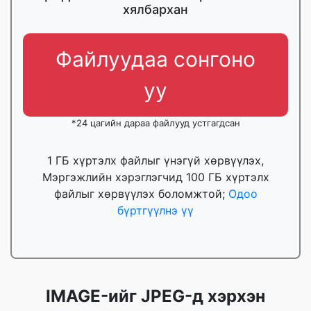
хялбархан
Файлуудаа сонгоно
уу
*24 цагийн дараа файлууд устгагдсан
1 ГБ хүртэлх файлыг үнэгүй хөрвүүлэх,
Мэргэжлийн хэрэглэгчид 100 ГБ хүртэлх
файлыг хөрвүүлэх боломжтой;
Одоо
бүртгүүлнэ үү
IMAGE-ийг JPEG-д хэрхэн