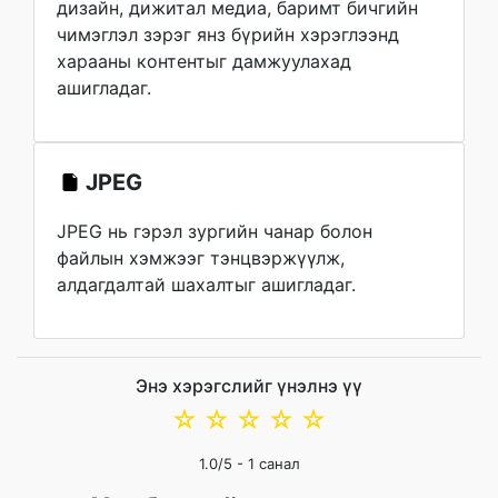
дизайн, дижитал медиа, баримт бичгийн
чимэглэл зэрэг янз бүрийн хэрэглээнд
харааны контентыг дамжуулахад
ашигладаг.
JPEG
JPEG нь гэрэл зургийн чанар болон
файлын хэмжээг тэнцвэржүүлж,
алдагдалтай шахалтыг ашигладаг.
Энэ хэрэгслийг үнэлнэ үү
☆
☆
☆
☆
☆
1.0
/5 -
1
санал