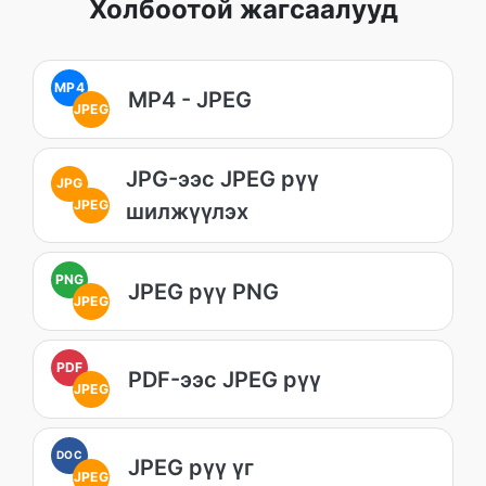
Холбоотой жагсаалууд
MP4
MP4 - JPEG
JPEG
JPG-ээс JPEG рүү
JPG
JPEG
шилжүүлэх
PNG
JPEG рүү PNG
JPEG
PDF
PDF-ээс JPEG рүү
JPEG
DOC
JPEG рүү үг
JPEG