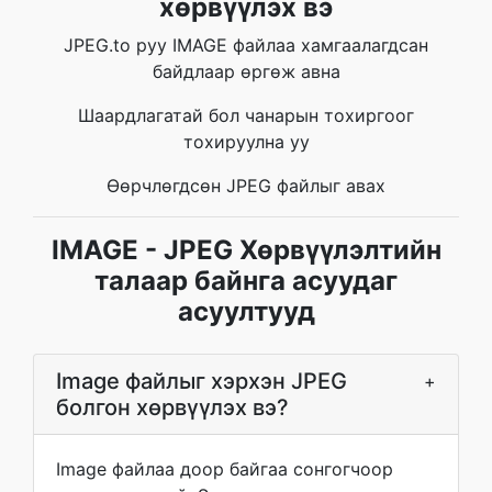
хөрвүүлэх вэ
JPEG.to руу IMAGE файлаа хамгаалагдсан
байдлаар өргөж авна
Шаардлагатай бол чанарын тохиргоог
тохируулна уу
Өөрчлөгдсөн JPEG файлыг авах
IMAGE - JPEG Хөрвүүлэлтийн
талаар байнга асуудаг
асуултууд
Image файлыг хэрхэн JPEG
+
болгон хөрвүүлэх вэ?
Image файлаа доор байгаа сонгогчоор