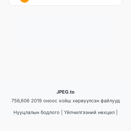
JPEG.to
756,606 2019 оноос хойш хөрвүүлсэн файлууд
Нууцлалын бодлого
|
Үйлчилгээний нөхцөл
|
Бидний тухай
|
Холбоо барих
|
API
|
Жишээ
|
Програмыг суулгах